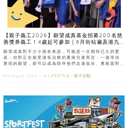
【親子義工2026】願望成真基金招募200名慈
善獎券義工！4歲起可參加｜8月街站遍及港九
新界
願望成真對不少小朋友來說，可能是一次期待已久的驚
喜；但對正在接受漫長治療的重病兒童而言，一個等待
實現的願望，卻可以成為陪伴他們走過低谷、勇敢面對
逆境的重要力量。▲ 願...
In
LIFESTYLE
/
親子活動
5th August, 2026 ｜