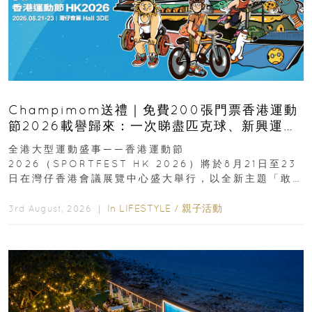
Champimom送禮｜免費200張門票香港運動
節2026載譽歸來：一次睇盡匹克球、新興運
動、街舞比賽＋逾百運動品牌展覽
全港大型運動盛事——香港運動節
2026（SPORTFEST HK 2026）將於8月21日至23
日在灣仔香港會議展覽中心盛大舉行，以全新主題「敢
運動大排檔」登場，集合...
In
LIFESTYLE
/
親子活動
3rd August, 2026 ｜