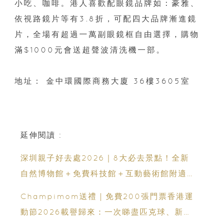
小吃、咖啡。港人喜歡配眼鏡品牌如：豪雅、
依視路鏡片等有3.8折，可配四大品牌漸進鏡
片，全場有超過一萬副眼鏡框自由選擇，購物
滿$1000元會送超聲波清洗機一部。
地址： 金中環國際商務大廈 36樓3605室
延伸閱讀 :
深圳親子好去處2026｜8大必去景點！全新
自然博物館＋免費科技館＋互動藝術館附適合
年齡、交通、門票、開放時間
Champimom送禮｜免費200張門票香港運
動節2026載譽歸來：一次睇盡匹克球、新興