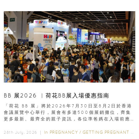
BB 展2026 ︳荷花BB展入場優惠指南
「荷花 BB 展」將於2026年7月30日至8月2日於香港
會議展覽中心舉行，展會有多達500個展銷攤位，齊集
更多最新、最齊全的親子資訊，各位準爸媽在入場前應
先閱讀購物指南...
In
PREGNANCY
/
GETTING PREGNANT
/
P
28th July, 2026 ｜