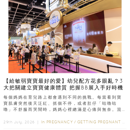
【給敏弱寶寶最好的愛】幼兒配方花多眼亂？3
大把關建立寶寶健康體質 把握BB展入手好時機
每個媽媽在育兒路上都會遇到不同的挑戰。每當看到寶
寶肌膚突然後天泛紅、抓個不停，或者肚仔「咕嚕咕
嚕」不舒服而哭鬧時，媽媽心裡總滿是心痛與無奈。混
合餵養揀奶粉？選擇幼兒配...
In
PREGNANCY
/
GETTING PREGNANT
/
P
29th July, 2026 ｜