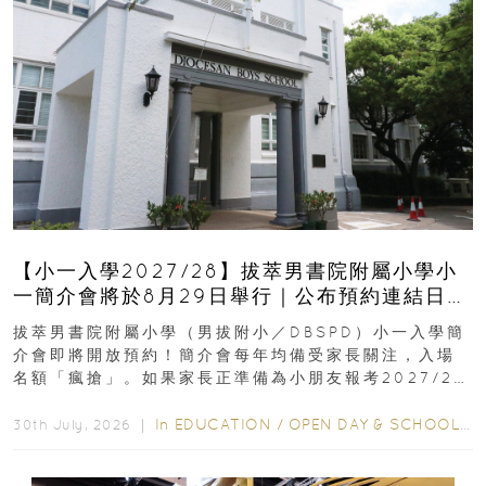
【小一入學2027/28】拔萃男書院附屬小學小
一簡介會將於8月29日舉行｜公布預約連結日期
｜更設有網上重溫
拔萃男書院附屬小學（男拔附小／DBSPD）小一入學簡
介會即將開放預約！簡介會每年均備受家長關注，入場
名額「瘋搶」。如果家長正準備為小朋友報考2027/28
學年小一，想...
In
EDUCATION
/
OPEN DAY & SCHOOL EVENTS
30th July, 2026 ｜