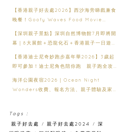
運動、街舞比賽＋逾百運動品牌展覽
【香港親子好去處2026】西沙海旁睇戲兼食
晚餐！Goofy Waves Food Movie
Night 戶外影院逢週末登場
【深圳親子景點】深圳自然博物館7月即將開
幕｜8大展館＋恐龍化石＋香港親子一日遊推
薦
【香港迪士尼奇妙跑步嘉年華2026】3歲起
即可參加！迪士尼角色陪你跑 親子跑全攻略
＋報名日期＋家長貼士
海洋公園夜宿2026｜Ocean Night
Wonders收費、報名方法、親子體驗及家長
必看攻略
Tags :
親子好去處
/
親子好去處2024
/
深