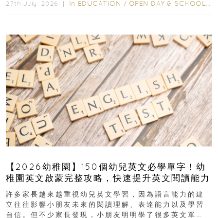
In
EDUCATION
/
OPEN DAY & SCHOOL EVENTS
27th July, 2026 ｜
【2026幼稚園】150個幼兒英文必學單字！幼
稚園英文啟蒙完整攻略，快速提升英文閱讀能力
許多家長越來越重視幼兒英文學習，因為語言能力的建
立往往影響小朋友未來的閱讀理解、表達能力以及學習
自信。但不少家長發現，小朋友明明學了很多英文單