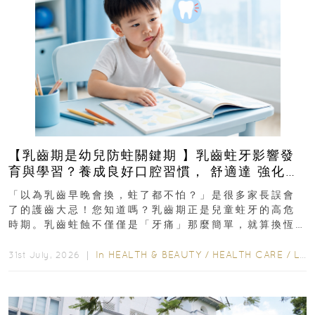
【乳齒期是幼兒防蛀關鍵期 】乳齒蛀牙影響發
育與學習？養成良好口腔習慣， 舒適達 強化琺
瑯質 兒童牙膏防護指南
「以為乳齒早晚會換，蛀了都不怕？」是很多家長誤會
了的護齒大忌！您知道嗎？乳齒期正是兒童蛀牙的高危
時期。乳齒蛀蝕不僅僅是「牙痛」那麼簡單，就算換恆
齒也有影響！後果將如骨牌效應般...
In
HEALTH & BEAUTY
/
HEALTH CARE
/
LIFESTYLE
31st July, 2026 ｜