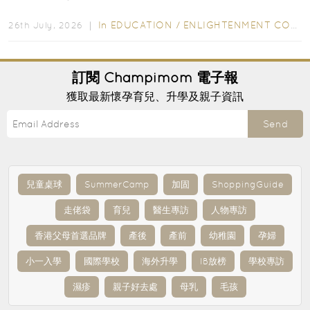
字，真正開始閱讀英文故事書時，仍然容易卡住...
In
EDUCATION
/
ENLIGHTENMENT CORNER
26th July, 2026 ｜
訂閱
Champimom
電子報
獲取最新懷孕育兒、升學及親子資訊
Send
兒童桌球
SummerCamp
加固
ShoppingGuide
走佬袋
育兒
醫生專訪
人物專訪
香港父母首選品牌
產後
產前
幼稚園
孕婦
小一入學
國際學校
海外升學
IB放榜
學校專訪
濕疹
親子好去處
母乳
毛孩