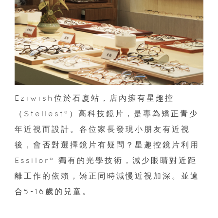
Eziwish位於石廈站，店內擁有星趣控
（Stellest®）高科技鏡片，是專為矯正青少
年近視而設計。各位家長發現小朋友有近視
後，會否對選擇鏡片有疑問？星趣控鏡片利用
Essilor® 獨有的光學技術，減少眼睛對近距
離工作的依賴，矯正同時減慢近視加深。並適
合5-16歲的兒童。