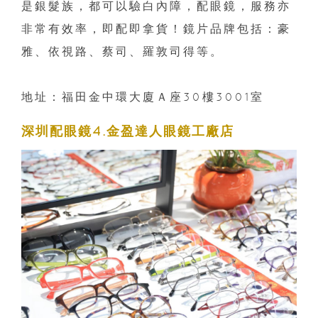
是銀髮族，都可以驗白內障，配眼鏡，服務亦
非常有效率，即配即拿貨！鏡片品牌包括：豪
雅、依視路、蔡司、羅敦司得等。
地址：福田金中環大廈Ａ座30樓3001室
深圳配眼鏡4.金盈達人眼鏡工廠店