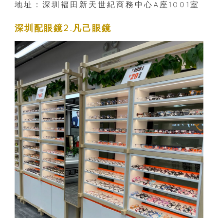
地址：深圳褔田新天世紀商務中心A座1001室
深圳配眼鏡2.凡己眼鏡