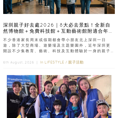
深圳親子好去處2026｜8大必去景點！全新自
然博物館＋免費科技館＋互動藝術館附適合年
齡、交通、門票、開放時間
不少香港家長周末或假期都會帶小朋友北上深圳一日
遊，除了大型商場、遊樂場及主題樂園外，近年深圳更
開設不少集教育、藝術、科技及互動體驗於一身的親子
好去處！暑假唔想再行商場...
In
LIFESTYLE
/
親子活動
6th August, 2026 ｜