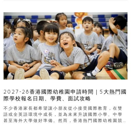
2027-28香港國際幼稚園申請時間｜5大熱門國
際學校報名日期、學費、面試攻略
不少香港家長都希望讓小朋友從小接受國際教育，在雙
語或全英語環境中成長，並為未來升讀國際小學、中學
甚至海外大學做好準備。然而，香港熱門國際幼稚園競
爭激烈，大部分學校會於入學前約一年開始接受申請...