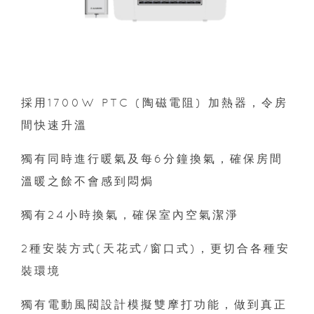
採用1700W PTC (陶磁電阻) 加熱器，令房
間快速升溫
獨有同時進行暖氣及每6分鐘換氣，確保房間
溫暖之餘不會感到悶焗
獨有24小時換氣，確保室內空氣潔淨
2種安裝方式(天花式/窗口式)，更切合各種安
裝環境
獨有電動風閥設計模擬雙摩打功能，做到真正