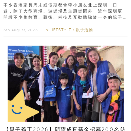
齡、交通、門票、開放時間
不少香港家長周末或假期都會帶小朋友北上深圳一日
遊，除了大型商場、遊樂場及主題樂園外，近年深圳更
開設不少集教育、藝術、科技及互動體驗於一身的親子
好去處！暑假唔想再行商場...
In
LIFESTYLE
/
親子活動
6th August, 2026 ｜
【親子義工2026】願望成真基金招募200名慈