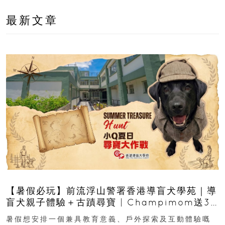
最新文章
【暑假必玩】前流浮山警署香港導盲犬學苑｜導
盲犬親子體驗＋古蹟尋寶 | Champimom送3
組免費名額
暑假想安排一個兼具教育意義、戶外探索及互動體驗嘅