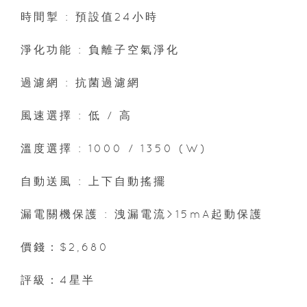
時間掣 : 預設值24小時
淨化功能 : 負離子空氣淨化
過濾網 : 抗菌過濾網
風速選擇 : 低 / 高
溫度選擇 : 1000 / 1350 (W)
自動送風 : 上下自動搖擺
漏電關機保護 : 洩漏電流>15mA起動保護
價錢：$2,680
評級：4星半