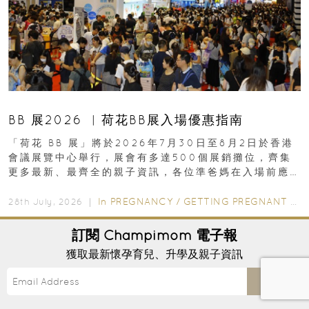
BB 展2026 ︳荷花BB展入場優惠指南
「荷花 BB 展」將於2026年7月30日至8月2日於香港
會議展覽中心舉行，展會有多達500個展銷攤位，齊集
更多最新、最齊全的親子資訊，各位準爸媽在入場前應
先閱讀購物指南...
In
PREGNANCY
/
GETTING PREGNANT
/
P
28th July, 2026 ｜
訂閱
Champimom
電子報
獲取最新懷孕育兒、升學及親子資訊
Send