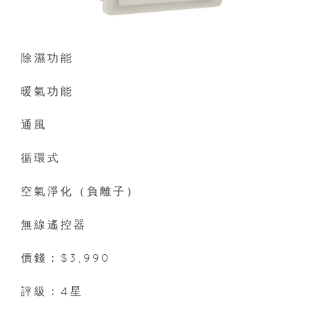
除濕功能
暖氣功能
通風
循環式
空氣淨化（負離子）
無線遙控器
價錢：$3,990
評級：4星