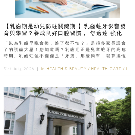
【乳齒期是幼兒防蛀關鍵期 】乳齒蛀牙影響發
育與學習？養成良好口腔習慣， 舒適達 強化琺
瑯質 兒童牙膏防護指南
「以為乳齒早晚會換，蛀了都不怕？」是很多家長誤會
了的護齒大忌！您知道嗎？乳齒期正是兒童蛀牙的高危
時期。乳齒蛀蝕不僅僅是「牙痛」那麼簡單，就算換恆
齒也有影響！後果將如骨牌效應般...
In
HEALTH & BEAUTY
/
HEALTH CARE
/
LIFESTYLE
31st July, 2026 ｜