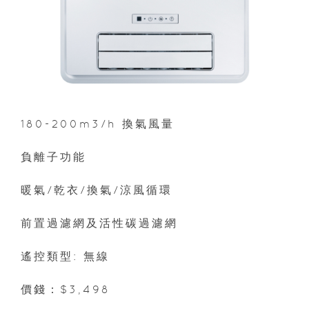
180-200m3/h 換氣風量
負離子功能
暖氣/乾衣/換氣/涼風循環
前置過濾網及活性碳過濾網
遙控類型: 無線
價錢：$3,498