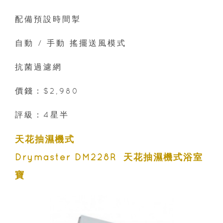
配備預設時間掣
自動 / 手動 搖擺送風模式
抗菌過濾網
價錢：$2,980
評級：4星半
天花抽濕機式
Drymaster DM228R 天花抽濕機式浴室
寶