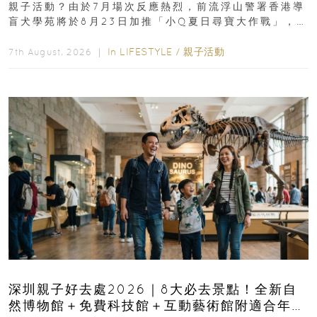
親子活動？由於7月場次反應熱烈，前流浮山警署香港導
盲犬學苑將於8月23日加推「小Q夏日尋寶大作戰」，家
長與小朋友可以走進前流浮山警署...
In
LIFESTYLE
/
親子活動
7th August, 2026 ｜
深圳親子好去處2026｜8大必去景點！全新自
然博物館＋免費科技館＋互動藝術館附適合年