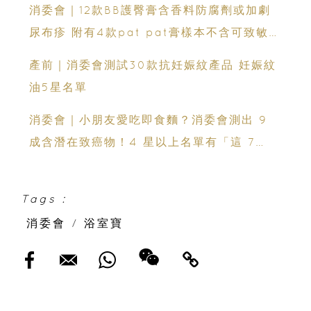
消委會｜12款BB護臀膏含香料防腐劑或加劇
尿布疹 附有4款pat pat膏樣本不含可致敏成
分
產前｜消委會測試30款抗妊娠紋產品 妊娠紋
油5星名單
消委會｜小朋友愛吃即食麵？消委會測出 9
成含潛在致癌物！4 星以上名單有「這 7
款」
Tags :
消委會
/
浴室寶