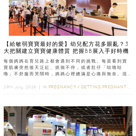
【給敏弱寶寶最好的愛】幼兒配方花多眼亂？3
大把關建立寶寶健康體質 把握BB展入手好時機
每個媽媽在育兒路上都會遇到不同的挑戰。每當看到寶
寶肌膚突然後天泛紅、抓個不停，或者肚仔「咕嚕咕
嚕」不舒服而哭鬧時，媽媽心裡總滿是心痛與無奈。混
合餵養揀奶粉？選擇幼兒配...
In
PREGNANCY
/
GETTING PREGNANT
/
P
29th July, 2026 ｜