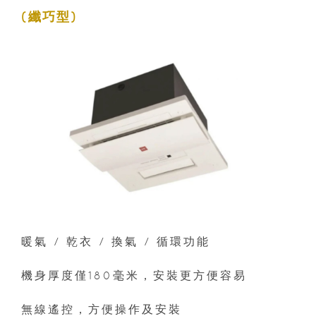
(纖巧型)
暖氣 / 乾衣 / 換氣 / 循環功能
機身厚度僅180毫米，安裝更方便容易
無線遙控，方便操作及安裝