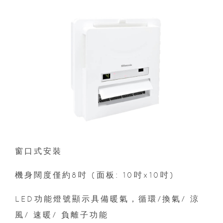
窗口式安裝
機身闊度僅約8吋 (面板: 10吋x10吋)
LED功能燈號顯示具備暖氣，循環/換氣/ 涼
風/ 速暖/ 負離子功能