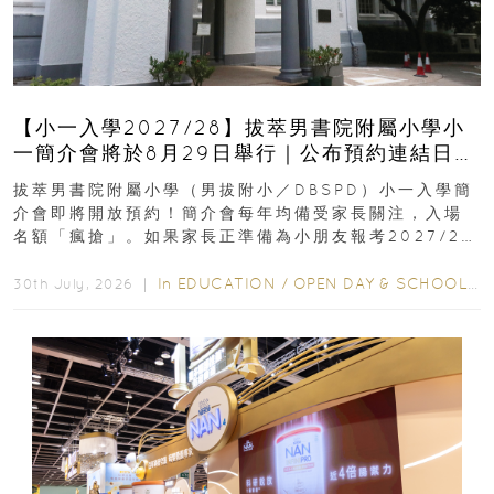
【小一入學2027/28】拔萃男書院附屬小學小
一簡介會將於8月29日舉行｜公布預約連結日期
｜更設有網上重溫
拔萃男書院附屬小學（男拔附小／DBSPD）小一入學簡
介會即將開放預約！簡介會每年均備受家長關注，入場
名額「瘋搶」。如果家長正準備為小朋友報考2027/28
學年小一，想...
In
EDUCATION
/
OPEN DAY & SCHOOL EVENTS
30th July, 2026 ｜