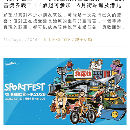
善獎券義工！4歲起可參加｜8月街站遍及港九
新界
願望成真對不少小朋友來說，可能是一次期待已久的驚
喜；但對正在接受漫長治療的重病兒童而言，一個等待
實現的願望，卻可以成為陪伴他們走過低谷、勇敢面對
逆境的重要力量。▲ 願...
In
LIFESTYLE
/
親子活動
5th August, 2026 ｜