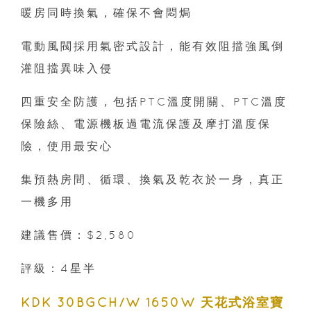
暖房同時換氣，確保不會悶焗
電動風閥採用氣密式設計，能有效阻擋強風倒
灌阻擋異味入侵
四重安全防護，包括PTC溫度開關、PTC溫度
保險絲、電源機板過電流保護及摩打溫度保
險，使用最安心
集預熱房間、循環、換氣及乾衣於一身，真正
一機多用
建議售價：$2,580
評級：4星半
KDK 30BGCH/W 1650W 天花式浴室寶