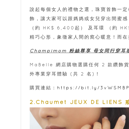
說起每個女人的禮物之選，珠寶首飾一定榜
飾，讓大家可以跟媽媽或女兒穿出閏蜜感！
（約 HK$ 6,400起） 及耳環 （約 
精巧心形，象徵家人間的窩心暖意！而在推
Champimom 粉絲尊享 母女同行穿耳
MaBelle 網店購物選購任何 2 款鑽
外專業穿耳體驗 (共 2 名)！
購買連結：
https://bit.ly/3vWSMB
2.Chaumet JEUX DE LIENS