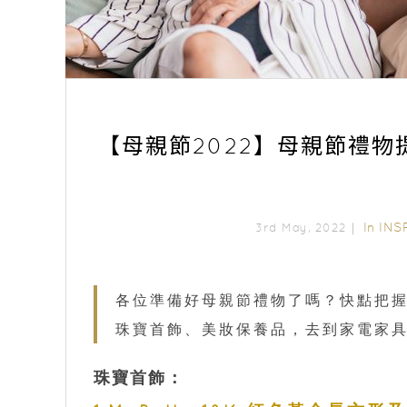
【母親節2022】母親節禮
In
INS
3rd May, 2022｜
各位準備好母親節禮物了嗎？快點把
珠寶首飾、美妝保養品，去到家電家
珠寶首飾：