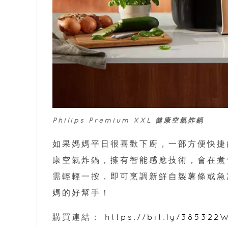
Philips Premium XXL 健康空氣炸鍋
如果媽媽平日很喜歡下廚，一部方便快捷的廚房
康空氣炸鍋，擁有智能感應技術，會在煮
需輕輕一按，即可烹調新鮮自製薯條或急
媽的好幫手！
購買連結：
https://bit.ly/38532