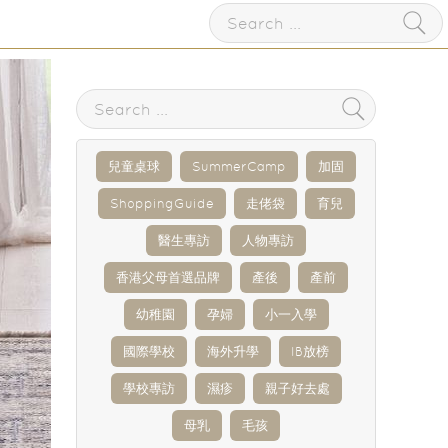
兒童桌球
SummerCamp
加固
ShoppingGuide
走佬袋
育兒
醫生專訪
人物專訪
香港父母首選品牌
產後
產前
幼稚園
孕婦
小一入學
國際學校
海外升學
IB放榜
學校專訪
濕疹
親子好去處
母乳
毛孩