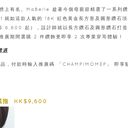
上有名。MaBelle 趁著今個母親節精選了一系列
就如這款人氣的 18K 紅色黃金長方形及圓形鑽石項
HK$ 6,600 起），設計師就以長方鑽石及圓形鑽石打
廣期間選購 2 件鑽飾更即享 2 次專業穿耳體驗！
禮遇
飾貨品，付款時輸入推廣碼 「CHAMPIMOMEP」 即享
P
 戒指 HK$9,600