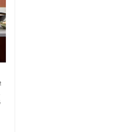
健
只
媽