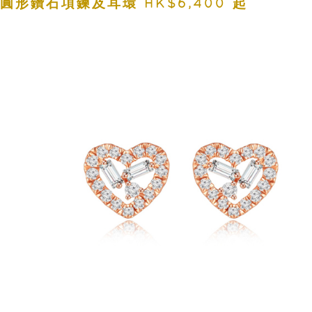
形及圓形鑽石項鍊及耳環 HK$6,400 起