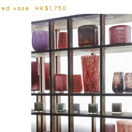
nded vase HK$1,750