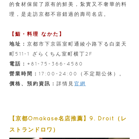
的食材保留了原有的鮮美，紮實又不奢華的料
理，是走訪京都不容錯過的壽司名店。
【鮨・料理 なかた】
地址：
京都市下京區室町通綾小路下る白楽天
町511-1 ざらくちん室町横丁2F
電話：
+81-75-366-4580
營業時間：
17:00-24:00（不定期公休）。
價格、預約資訊：
詳情見
官網
【京都Omakase名店推薦】9. Droit（レ
ストランドロワ）