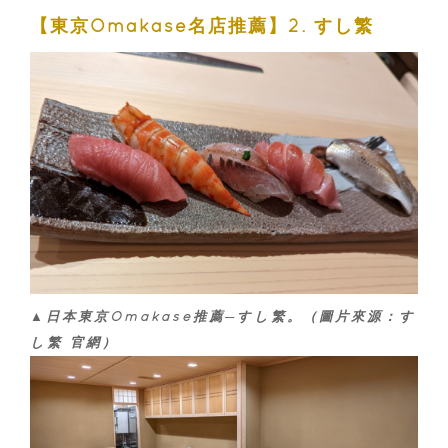
【東京Omakase名店推薦】2. すし繁
▲日本東京Omakase推薦─すし繁。（圖片來源：す
し繁 官網）