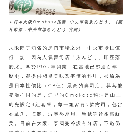
▲日本大阪Omakase推薦─中央市場ゑんどう。（圖
片來源：中央市場ゑんどう 官網）
大阪除了知名的黑門市場之外，中央市場也值
得一訪，因為人氣壽司店「ゑんどう」即座落
於此。早於1907年開業，在當地已超過百年
歷史，卻提供相當美味又平價的料理，被喻為
是日本性價比（CP值）最高的壽司店。與其他
餐廳不同的是，這裡的Omakase料理是由主
廚先設定4組套餐，每一組皆有5款壽司，包含
吞拿魚、海饅、蝦夷盤扇貝、烏賊等皆相當鮮
美。目前在大阪、泰國曼谷設有分店，不過仍