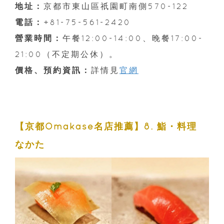
地址：
京都市東山區祇園町南側570-122
電話：
+81-75-561-2420
營業時間：
午餐12:00-14:00、晚餐17:00-
21:00（不定期公休）。
價格、預約資訊：
詳情見
官網
【京都Omakase名店推薦】8. 鮨・料理
なかた