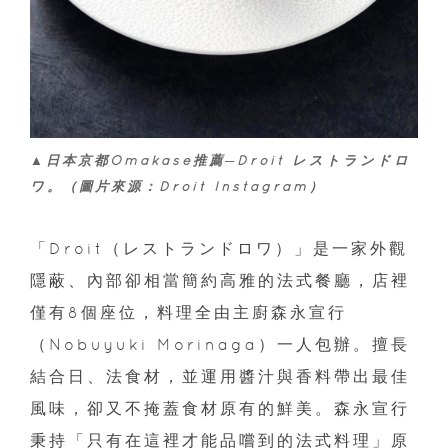
▲日本京都Omakase推薦─Droit レストランドロ
ワ。（圖片來源：Droit Instagram）
「Droit（レストランドロワ）」是一家外觀
隱蔽、內部卻相當簡約高雅的法式餐廳，店裡
僅有8個座位，料理全由主廚森永宣行
（Nobuyuki Morinaga）一人包辦。擅長
結合日、法食材，並運用醬汁與香料帶出最佳
風味，卻又不掩蓋食材原有的鮮美。森永宣行
秉持「只有在這裡才能品嚐到的法式料理」原