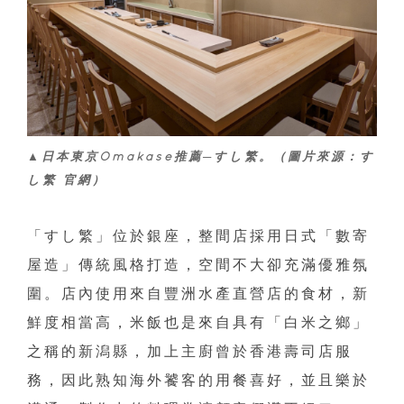
▲日本東京Omakase推薦─すし繁。（圖片來源：す
し繁 官網）
「すし繁」位於銀座，整間店採用日式「數寄
屋造」傳統風格打造，空間不大卻充滿優雅氛
圍。店內使用來自豐洲水產直營店的食材，新
鮮度相當高，米飯也是來自具有「白米之鄉」
之稱的新潟縣，加上主廚曾於香港壽司店服
務，因此熟知海外饕客的用餐喜好，並且樂於