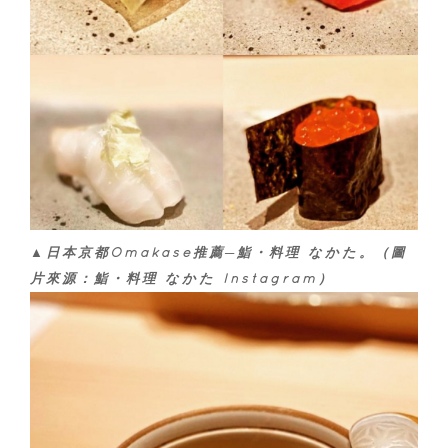
▲日本京都Omakase推薦─鮨・料理 なかた。（圖
片來源：鮨・料理 なかた Instagram）