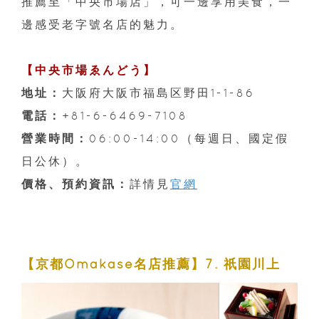
推薦至「中央市場店」，可一邊享用美食，一
邊感受老字號名店的魅力。
【中央市場ゑんどう】
地址：
大阪府大阪市福島区野田1-1-86
電話：
+81-6-6469-7108
營業時間：
06:00-14:00（每週日、國定假
日公休）。
價格、預約資訊：
詳情見
官網
【京都Omakase名店推薦】7. 祇園川上