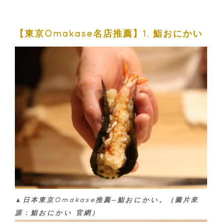
【東京Omakase名店推薦】1. 鮨おにかい
▲日本東京Omakase推薦─鮨おにかい。（圖片來
源：鮨おにかい 官網）