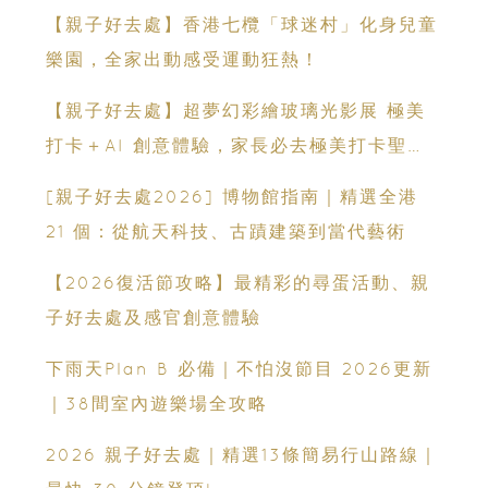
【親子好去處】香港七欖「球迷村」化身兒童
樂園，全家出動感受運動狂熱！
【親子好去處】超夢幻彩繪玻璃光影展 極美
打卡＋AI 創意體驗，家長必去極美打卡聖
地！
[親子好去處2026] 博物館指南｜精選全港
21 個：從航天科技、古蹟建築到當代藝術
【2026復活節攻略】最精彩的尋蛋活動、親
子好去處及感官創意體驗
下雨天Plan B 必備｜不怕沒節目 2026更新
｜38間室內遊樂場全攻略
2026 親子好去處｜精選13條簡易行山路線｜