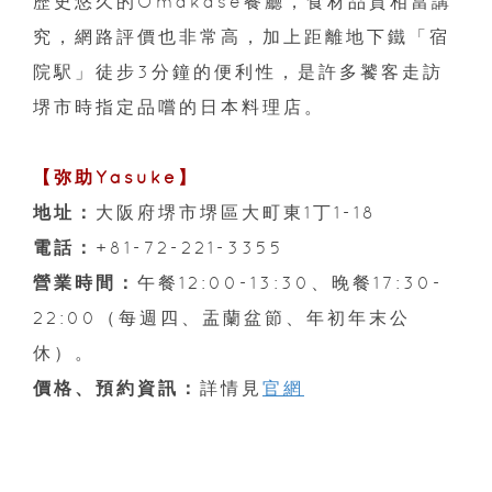
歷史悠久的Omakase餐廳，食材品質相當講
究，網路評價也非常高，加上距離地下鐵「宿
院駅」徒步3分鐘的便利性，是許多饕客走訪
堺市時指定品嚐的日本料理店。
【弥助Yasuke】
地址：
大阪府堺市堺區大町東1丁1-18
電話：
+81-72-221-3355
營業時間：
午餐12:00-13:30、晚餐17:30-
22:00（每週四、盂蘭盆節、年初年末公
休）。
價格、預約資訊：
詳情見
官網