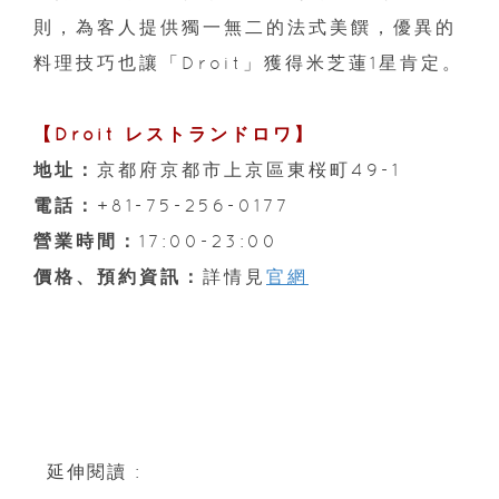
則，為客人提供獨一無二的法式美饌，優異的
料理技巧也讓「Droit」獲得米芝蓮1星肯定。
【Droit レストランドロワ】
地址：
京都府京都市上京區東桜町49-1
電話：
+81-75-256-0177
營業時間：
17:00-23:00
價格、預約資訊：
詳情見
官網
延伸閱讀 :