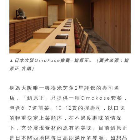
▲日本大阪Omakase推薦─鮨原正。（圖片來源：鮨
原正 官網）
身為大阪唯一獲得米芝蓮2星評鑑的壽司名
店，「鮨原正」只提供一種Omakase套餐，
包含6-7道前菜、10-12貫的握壽司，以口味
的輕重決定上菜順序，在不過度調味的情況
下，充分展現食材的原有的美味。目前鮨原正
是日本關西地區每日高朋滿座的餐廳，如想品