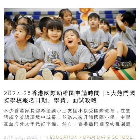
2027-28香港國際幼稚園申請時間｜5大熱門國
際學校報名日期、學費、面試攻略
不少香港家長都希望讓小朋友從小接受國際教育，在雙
語或全英語環境中成長，並為未來升讀國際小學、中學
甚至海外大學做好準備。然而，香港熱門國際幼稚園競
爭激烈，大部分學校會於入學前約一年開始接受申請...
In
EDUCATION
/
OPEN DAY & SCHOOL EVENTS
27th July, 2026 ｜