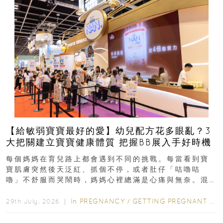
【給敏弱寶寶最好的愛】幼兒配方花多眼亂？3
大把關建立寶寶健康體質 把握BB展入手好時機
每個媽媽在育兒路上都會遇到不同的挑戰。每當看到寶
寶肌膚突然後天泛紅、抓個不停，或者肚仔「咕嚕咕
嚕」不舒服而哭鬧時，媽媽心裡總滿是心痛與無奈。混
合餵養揀奶粉？選擇幼兒配...
In
PREGNANCY
/
GETTING PREGNANT
/
P
29th July, 2026 ｜