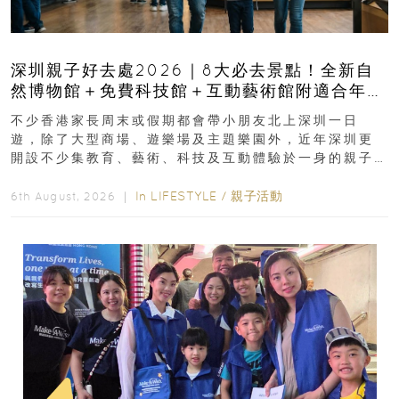
深圳親子好去處2026｜8大必去景點！全新自
然博物館＋免費科技館＋互動藝術館附適合年
齡、交通、門票、開放時間
不少香港家長周末或假期都會帶小朋友北上深圳一日
遊，除了大型商場、遊樂場及主題樂園外，近年深圳更
開設不少集教育、藝術、科技及互動體驗於一身的親子
好去處！暑假唔想再行商場...
In
LIFESTYLE
/
親子活動
6th August, 2026 ｜