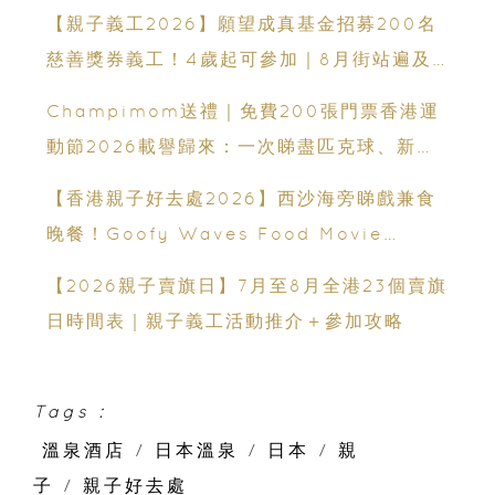
年齡、交通、門票、開放時間
【親子義工2026】願望成真基金招募200名
慈善獎券義工！4歲起可參加｜8月街站遍及
港九新界
Champimom送禮｜免費200張門票香港運
動節2026載譽歸來：一次睇盡匹克球、新興
運動、街舞比賽＋逾百運動品牌展覽
【香港親子好去處2026】西沙海旁睇戲兼食
晚餐！Goofy Waves Food Movie
Night 戶外影院逢週末登場
【2026親子賣旗日】7月至8月全港23個賣旗
日時間表｜親子義工活動推介＋參加攻略
Tags :
溫泉酒店
/
日本溫泉
/
日本
/
親
子
/
親子好去處