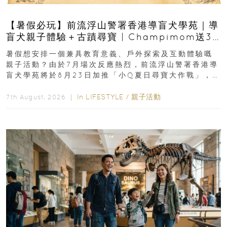
【暑假必玩】前流浮山警署香港導盲犬學苑｜導
盲犬親子體驗＋古蹟尋寶 | Champimom送3
組免費名額
暑假想安排一個兼具教育意義、戶外探索及互動體驗嘅
親子活動？由於7月場次反應熱烈，前流浮山警署香港導
盲犬學苑將於8月23日加推「小Q夏日尋寶大作戰」，家
長與小朋友可以走進前流浮山警署...
In
LIFESTYLE
/
親子活動
7th August, 2026 ｜