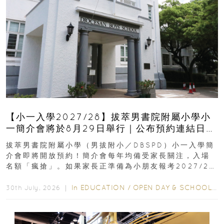
【小一入學2027/28】拔萃男書院附屬小學小
一簡介會將於8月29日舉行｜公布預約連結日期
｜更設有網上重溫
拔萃男書院附屬小學（男拔附小／DBSPD）小一入學簡
介會即將開放預約！簡介會每年均備受家長關注，入場
名額「瘋搶」。如果家長正準備為小朋友報考2027/28
學年小一，想...
In
EDUCATION
/
OPEN DAY & SCHOOL EVENTS
30th July, 2026 ｜