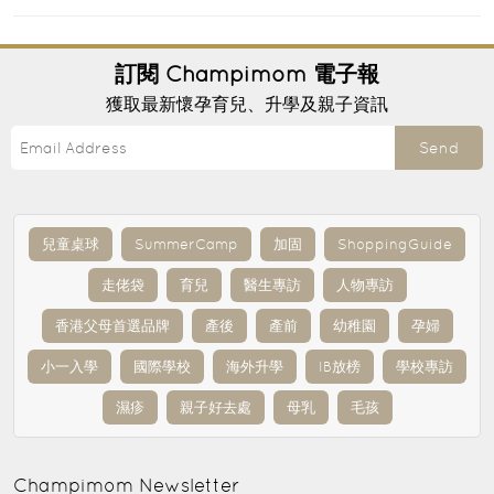
訂閱
Champimom
電子報
獲取最新懷孕育兒、升學及親子資訊
Send
兒童桌球
SummerCamp
加固
ShoppingGuide
走佬袋
育兒
醫生專訪
人物專訪
香港父母首選品牌
產後
產前
幼稚園
孕婦
小一入學
國際學校
海外升學
IB放榜
學校專訪
濕疹
親子好去處
母乳
毛孩
Champimom
Newsletter