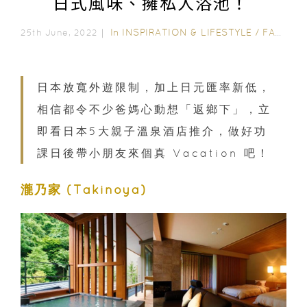
日式風味、擁私人浴池！
In
INSPIRATION & LIFESTYLE
/
FAMILY FUN
25th June, 2022｜
日本放寬外遊限制，加上日元匯率新低，
相信都令不少爸媽心動想「返鄉下」，立
即看日本5大親子溫泉酒店推介，做好功
課日後帶小朋友來個真 Vacation 吧！
瀧乃家 (Takinoya)