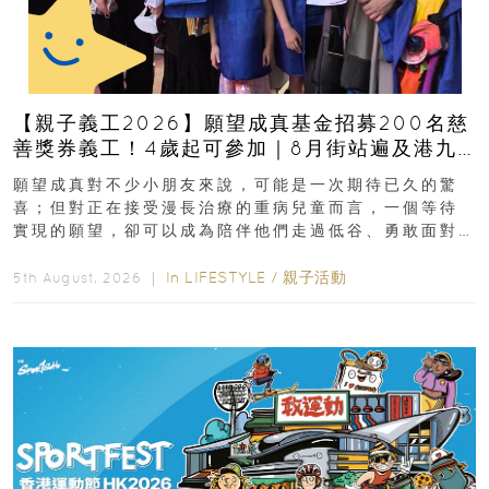
【親子義工2026】願望成真基金招募200名慈
善獎券義工！4歲起可參加｜8月街站遍及港九
新界
願望成真對不少小朋友來說，可能是一次期待已久的驚
喜；但對正在接受漫長治療的重病兒童而言，一個等待
實現的願望，卻可以成為陪伴他們走過低谷、勇敢面對
逆境的重要力量。▲ 願...
In
LIFESTYLE
/
親子活動
5th August, 2026 ｜