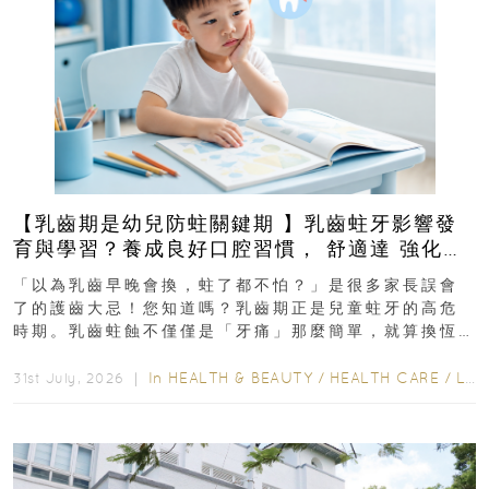
【乳齒期是幼兒防蛀關鍵期 】乳齒蛀牙影響發
育與學習？養成良好口腔習慣， 舒適達 強化琺
瑯質 兒童牙膏防護指南
「以為乳齒早晚會換，蛀了都不怕？」是很多家長誤會
了的護齒大忌！您知道嗎？乳齒期正是兒童蛀牙的高危
時期。乳齒蛀蝕不僅僅是「牙痛」那麼簡單，就算換恆
齒也有影響！後果將如骨牌效應般...
In
HEALTH & BEAUTY
/
HEALTH CARE
/
LIFESTYLE
31st July, 2026 ｜