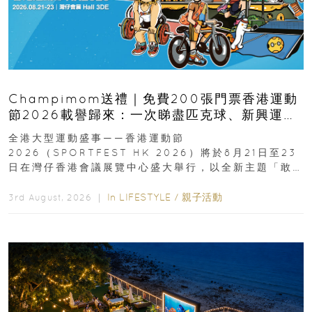
Champimom送禮｜免費200張門票香港運動
節2026載譽歸來：一次睇盡匹克球、新興運
動、街舞比賽＋逾百運動品牌展覽
全港大型運動盛事——香港運動節
2026（SPORTFEST HK 2026）將於8月21日至23
日在灣仔香港會議展覽中心盛大舉行，以全新主題「敢
運動大排檔」登場，集合...
In
LIFESTYLE
/
親子活動
3rd August, 2026 ｜