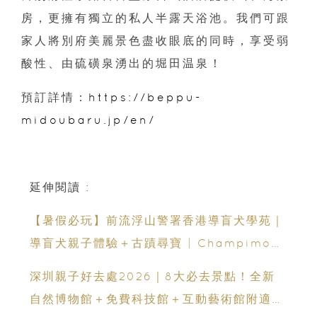
房，更擁有獨立的私人半露天浴池。我們可跟
家人將別府美麗景色盡收眼底的同時，享受弱
酸性、由硫磺泉湧出的堀田温泉！
預訂詳情：
https://beppu-
midoubaru.jp/en/
延伸閱讀 :
【暑假必玩】前流浮山警署香港導盲犬學苑｜
導盲犬親子體驗＋古蹟尋寶 | Champimom
送3組免費名額
深圳親子好去處2026｜8大必去景點！全新
自然博物館＋免費科技館＋互動藝術館附適合