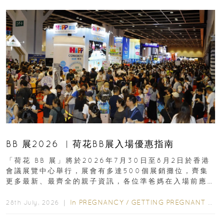
BB 展2026 ︳荷花BB展入場優惠指南
「荷花 BB 展」將於2026年7月30日至8月2日於香港
會議展覽中心舉行，展會有多達500個展銷攤位，齊集
更多最新、最齊全的親子資訊，各位準爸媽在入場前應
先閱讀購物指南...
In
PREGNANCY
/
GETTING PREGNANT
/
P
28th July, 2026 ｜