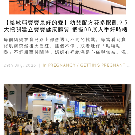
【給敏弱寶寶最好的愛】幼兒配方花多眼亂？3
大把關建立寶寶健康體質 把握BB展入手好時機
每個媽媽在育兒路上都會遇到不同的挑戰。每當看到寶
寶肌膚突然後天泛紅、抓個不停，或者肚仔「咕嚕咕
嚕」不舒服而哭鬧時，媽媽心裡總滿是心痛與無奈。混
合餵養揀奶粉？選擇幼兒配...
In
PREGNANCY
/
GETTING PREGNANT
/
P
29th July, 2026 ｜