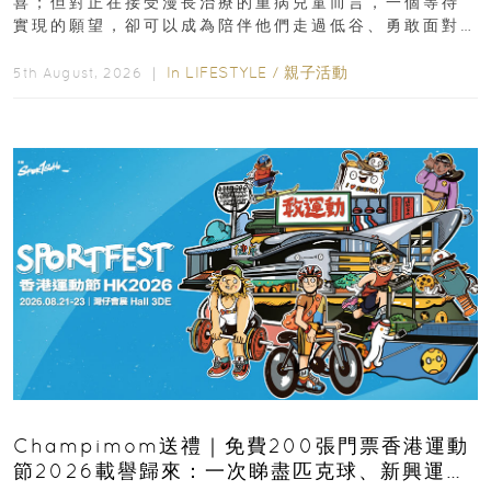
喜；但對正在接受漫長治療的重病兒童而言，一個等待
實現的願望，卻可以成為陪伴他們走過低谷、勇敢面對
逆境的重要力量。▲ 願...
In
LIFESTYLE
/
親子活動
5th August, 2026 ｜
Champimom送禮｜免費200張門票香港運動
節2026載譽歸來：一次睇盡匹克球、新興運