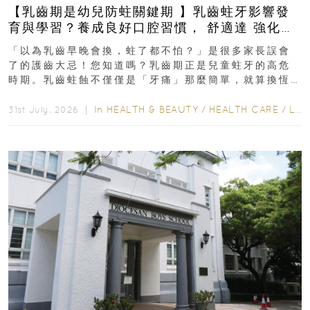
【乳齒期是幼兒防蛀關鍵期 】乳齒蛀牙影響發
育與學習？養成良好口腔習慣， 舒適達 強化琺
瑯質 兒童牙膏防護指南
「以為乳齒早晚會換，蛀了都不怕？」是很多家長誤會
了的護齒大忌！您知道嗎？乳齒期正是兒童蛀牙的高危
時期。乳齒蛀蝕不僅僅是「牙痛」那麼簡單，就算換恆
齒也有影響！後果將如骨牌效應般...
In
HEALTH & BEAUTY
/
HEALTH CARE
/
LIFESTYLE
31st July, 2026 ｜