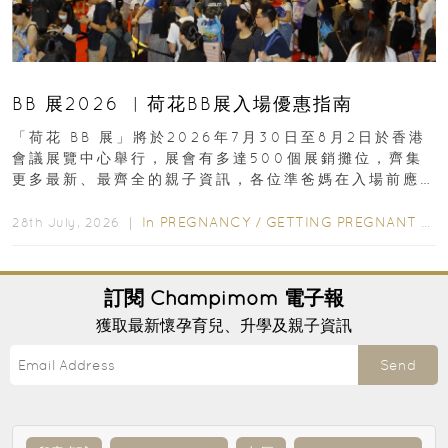
BB 展2026 ︳荷花BB展入場優惠指南
「荷花 BB 展」將於2026年7月30日至8月2日於香港
會議展覽中心舉行，展會有多達500個展銷攤位，齊集
更多最新、最齊全的親子資訊，各位準爸媽在入場前應
先閱讀購物指南...
In
PREGNANCY
/
GETTING PREGNANT
/
P
28th July, 2026 ｜
訂閱
Champimom
電子報
獲取最新懷孕育兒、升學及親子資訊
Send