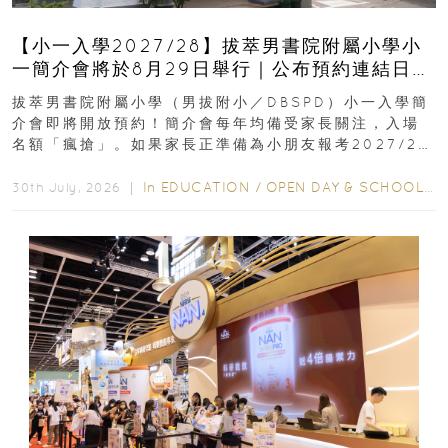
【小一入學2027/28】拔萃男書院附屬小學小
一簡介會將於8月29日舉行｜公布預約連結日期
｜更設有網上重溫
拔萃男書院附屬小學（男拔附小／DBSPD）小一入學簡
介會即將開放預約！簡介會每年均備受家長關注，入場
名額「瘋搶」。如果家長正準備為小朋友報考2027/28
學年小一，想...
In
EDUCATION
/
OPEN DAY & SCHOOL EVENTS
30th July, 2026 ｜