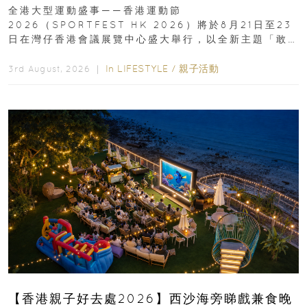
動、街舞比賽＋逾百運動品牌展覽
全港大型運動盛事——香港運動節
2026（SPORTFEST HK 2026）將於8月21日至23
日在灣仔香港會議展覽中心盛大舉行，以全新主題「敢
運動大排檔」登場，集合...
In
LIFESTYLE
/
親子活動
3rd August, 2026 ｜
【香港親子好去處2026】西沙海旁睇戲兼食晚