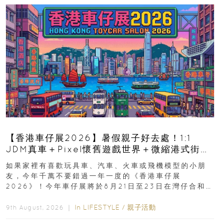
【香港車仔展2026】暑假親子好去處！1:1
JDM真車＋Pixel懷舊遊戲世界＋微縮港式街景
8月灣仔登場 車迷家庭必去！
如果家裡有喜歡玩具車、汽車、火車或飛機模型的小朋
友，今年千萬不要錯過一年一度的《香港車仔展
2026》！今年車仔展將於8月21日至23日在灣仔合和酒
店 Grand Ballroom舉行...
In
LIFESTYLE
/
親子活動
9th August, 2026 ｜