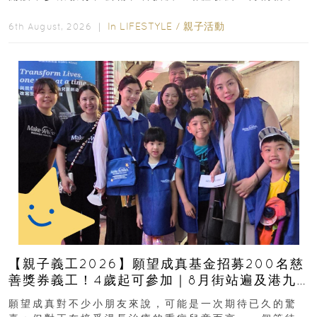
好去處！暑假唔想再行商場...
In
LIFESTYLE
/
親子活動
6th August, 2026 ｜
【親子義工2026】願望成真基金招募200名慈
善獎券義工！4歲起可參加｜8月街站遍及港九
新界
願望成真對不少小朋友來說，可能是一次期待已久的驚