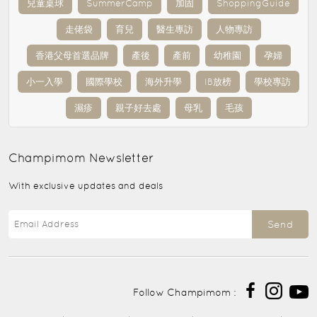
兒童桌球
SummerCamp
加固
ShoppingGuide
走佬袋
育兒
醫生專訪
人物專訪
香港父母首選品牌
產後
產前
幼稚園
孕婦
小一入學
國際學校
海外升學
IB放榜
學校專訪
濕疹
親子好去處
母乳
毛孩
Champimom
Newsletter
With exclusive updates and deals
Send
Follow Champimom :