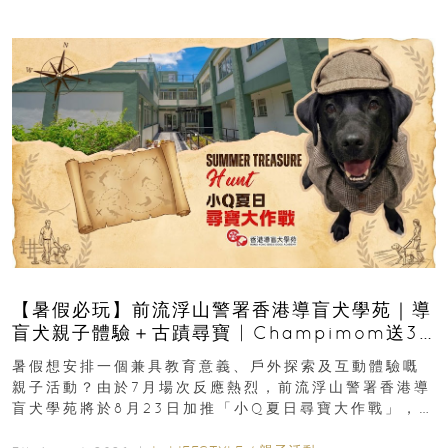
【暑假必玩】前流浮山警署香港導盲犬學苑｜導
盲犬親子體驗＋古蹟尋寶 | Champimom送3
組免費名額
暑假想安排一個兼具教育意義、戶外探索及互動體驗嘅
親子活動？由於7月場次反應熱烈，前流浮山警署香港導
盲犬學苑將於8月23日加推「小Q夏日尋寶大作戰」，家
長與小朋友可以走進前流浮山警署...