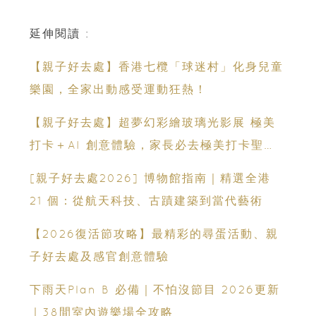
延伸閱讀 :
【親子好去處】香港七欖「球迷村」化身兒童
樂園，全家出動感受運動狂熱！
【親子好去處】超夢幻彩繪玻璃光影展 極美
打卡＋AI 創意體驗，家長必去極美打卡聖
地！
[親子好去處2026] 博物館指南｜精選全港
21 個：從航天科技、古蹟建築到當代藝術
【2026復活節攻略】最精彩的尋蛋活動、親
子好去處及感官創意體驗
下雨天Plan B 必備｜不怕沒節目 2026更新
｜38間室內遊樂場全攻略