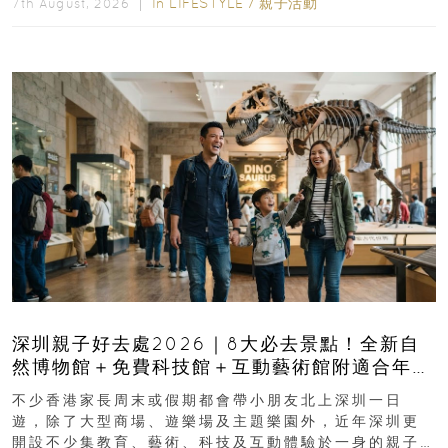
In
LIFESTYLE
/
親子活動
7th August, 2026 ｜
深圳親子好去處2026｜8大必去景點！全新自
然博物館＋免費科技館＋互動藝術館附適合年
齡、交通、門票、開放時間
不少香港家長周末或假期都會帶小朋友北上深圳一日
遊，除了大型商場、遊樂場及主題樂園外，近年深圳更
開設不少集教育、藝術、科技及互動體驗於一身的親子