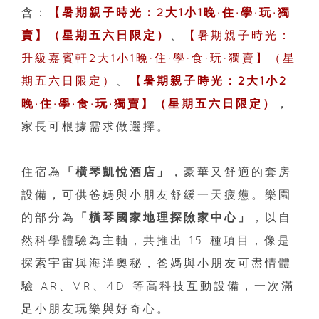
含：
【暑期親子時光：2大1小1晚·住·學·玩·獨
賣】（星期五六日限定）
、
【暑期親子時光：
升級嘉賓軒2大1小1晚·住·學·食·玩·獨賣】（星
期五六日限定）
、
【暑期親子時光：2大1小2
晚·住·學·食·玩·獨賣】（星期五六日限定）
，
家長可根據需求做選擇。
住宿為
「橫琴凱悅酒店」
，豪華又舒適的套房
設備，可供爸媽與小朋友舒緩一天疲憊。樂園
的部分為
「橫琴國家地理探險家中心」
，以自
然科學體驗為主軸，共推出 15 種項目，像是
探索宇宙與海洋奧秘，爸媽與小朋友可盡情體
驗 AR、VR、4D 等高科技互動設備，一次滿
足小朋友玩樂與好奇心。