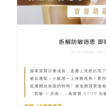
拆解防敏迷思 即
4th November, 202
隨著寶寶日漸成長，皮膚上竟然出現
敏反應呢～小敏感一上身難甩身！要預
延遲開始加固的時間? 避免餵寶寶進
「防敏 3 步曲」，為寶寶 STOP 