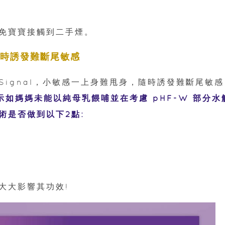
避免寶寶接觸到二手煙。
，隨時誘發難斷尾敏感
ignal，小敏感一上身難甩身，隨時誘發難斷尾敏感
 表示如媽媽未能以純母乳餵哺並在考慮 pHF-W 部分水
術是否做到以下2點:
大大影響其功效!