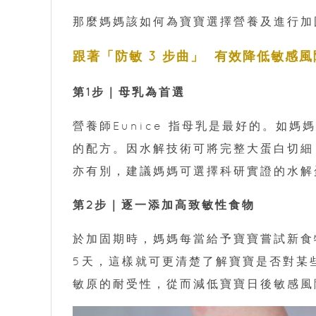
那麼媽媽該如何為寶寶選擇營養及進行加
跟著「防敏 3 步曲」 有效降低敏感風
第1步｜母乳為首選
營養師Eunice 指母乳是最好的。如
的配方。因水解技術可將完整大蛋白切細
亦有別，建議媽媽可選擇科研實證的水解
第2步｜逐一添加高致敏性食物
於加固期時，媽媽每當給予寶寶嘗試新食
5天，這樣就可更清楚了解寶寶是否對某
敏原的耐受性，從而減低寶寶日後敏感風