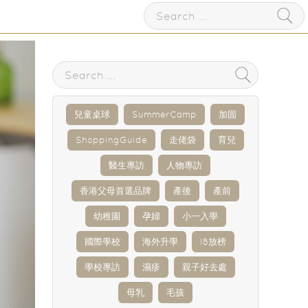
兒童桌球
SummerCamp
加固
ShoppingGuide
走佬袋
育兒
醫生專訪
人物專訪
香港父母首選品牌
產後
產前
幼稚園
孕婦
小一入學
國際學校
海外升學
IB放榜
學校專訪
濕疹
親子好去處
母乳
毛孩