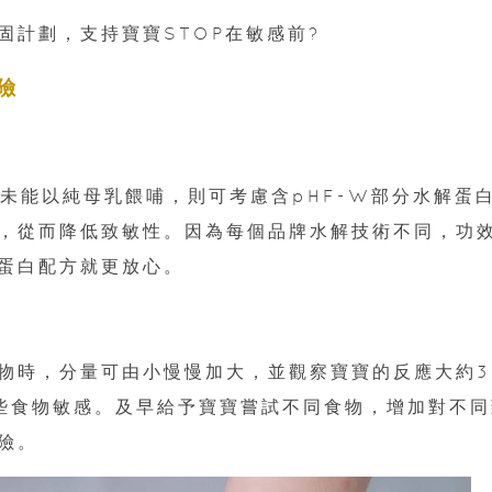
固計劃，支持寶寶STOP在敏感前?
險
媽媽未能以純母乳餵哺，則可考慮含pHF-W部分水解蛋
，從而降低致敏性。因為每個品牌水解技術不同，功
蛋白配方就更放心。
物時，分量可由小慢慢加大，並觀察寶寶的反應大約3
些食物敏感。及早給予寶寶嘗試不同食物，增加對不同
險。