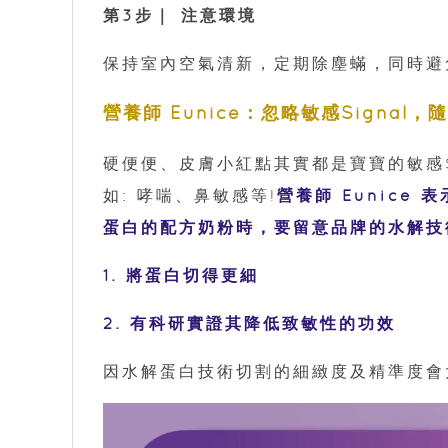
第3步｜ 注意環境
保持室內空氣清新，定期除塵蟎，同時
營養師 Eunice：忽略敏感Signal
硬便便、皮膚小紅點其實都是寶寶的敏感S
如: 哮喘、鼻敏感等!
營養師 Eunice
蛋白的配方奶粉時，要留意品牌的水解技
1. 將蛋白切得更細
2. 有科研實證其降低致敏性的功效
因水解蛋白技術切割的細緻度及精準度會