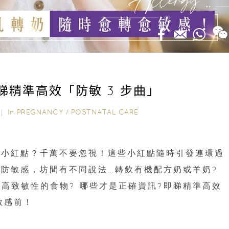
睇精準高效「防敏 3 步曲」
In
PREGNANCY
/
POSTNATAL CARE
4｜
了小紅點？千萬不要忽視！這些小紅點隨時引發連環過
防敏感，坊間有不同說法…轉飲有機配方奶或羊奶?
食高致敏性的食物? 哪些才是正確資訊?即睇精準高效
在敏感前！