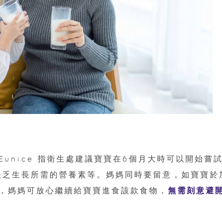
unice 指衛生處建議寶寶在6個月大時可以開始嘗
缺乏生長所需的營養素等。媽媽同時要留意，如寶寶於
，媽媽可放心繼續給寶寶進食該款食物，
無需刻意避