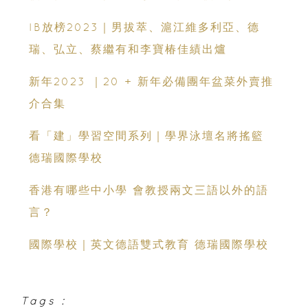
保羅男女、英基、耀中國際學校、蔡繼有和赤
IB放榜2023｜男拔萃、滬江維多利亞、德
柱聖士提反佳績出爐 誕生多名IB狀元
瑞、弘立、蔡繼有和李寶椿佳績出爐
新年2023 ｜20 + 新年必備團年盆菜外賣推
介合集
看「建」學習空間系列｜學界泳壇名將搖籃
德瑞國際學校
香港有哪些中小學 會教授兩文三語以外的語
言？
國際學校｜英文德語雙式教育 德瑞國際學校
Tags :