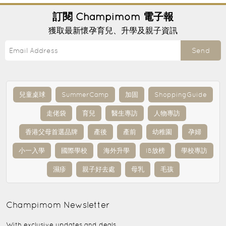
訂閱
Champimom
電子報
獲取最新懷孕育兒、升學及親子資訊
Send
兒童桌球
SummerCamp
加固
ShoppingGuide
走佬袋
育兒
醫生專訪
人物專訪
香港父母首選品牌
產後
產前
幼稚園
孕婦
小一入學
國際學校
海外升學
IB放榜
學校專訪
濕疹
親子好去處
母乳
毛孩
Champimom
Newsletter
With exclusive updates and deals