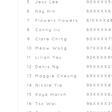
5
Jess Lee
90XXXX5
6
Hay Hin
60XXXX6
7
Flowers flowers
61XXXX4
8
Conny liu
60XXXX4
9
Clare Ching
60XXXX7
10
Meow Wong
97XXXX4
11
Lilian Yau
92XXXX9
12
Denis Ng
95XXXX2
13
Maggie Cheung
69XXXX8
14
Nicole Yip
96XXXX4
15
Koya march
93XXXX6
16
Tsz Wai
96XXXX3