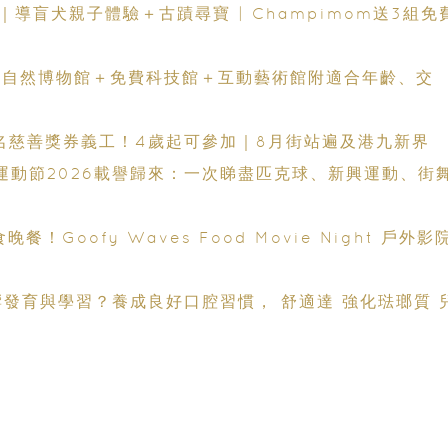
盲犬親子體驗＋古蹟尋寶 | Champimom送3組免
全新自然博物館＋免費科技館＋互動藝術館附適合年齡、交
0名慈善獎券義工！4歲起可參加｜8月街站遍及港九新界
港運動節2026載譽歸來：一次睇盡匹克球、新興運動、街
Goofy Waves Food Movie Night 戶外影
？養成良好口腔習慣， 舒適達 強化琺瑯質 兒