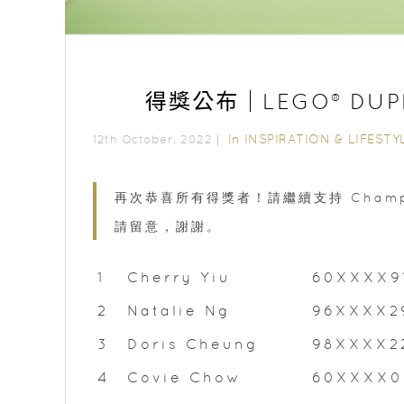
得獎公布｜LEGO® DUP
In
INSPIRATION & LIFESTY
12th October, 2022｜
再次恭喜所有得獎者！請繼續支持 Cham
請留意，謝謝。
1
Cherry Yiu
60XXXX9
2
Natalie Ng
96XXXX2
3
Doris Cheung
98XXXX2
4
Covie Chow
60XXXX0