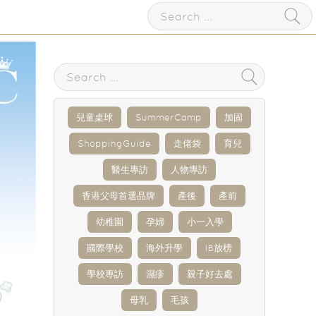
兒童桌球
SummerCamp
加固
ShoppingGuide
走佬袋
育兒
醫生專訪
人物專訪
香港父母首選品牌
產後
產前
幼稚園
孕婦
小一入學
國際學校
海外升學
IB放榜
學校專訪
濕疹
親子好去處
母乳
毛孩