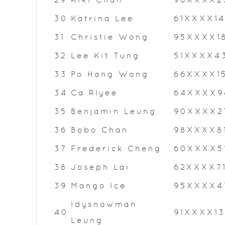
30
Katrina Lee
61XXXX1
31
Christie Wong
95XXXX1
32
Lee Kit Tung
51XXXX4
33
Po Hang Wong
66XXXX1
34
Ca Rlyee
64XXXX9
35
Benjamin Leung
90XXXX2
36
Bobo Chan
98XXXX8
37
Frederick Cheng
60XXXX5
38
Joseph Lai
62XXXX7
39
Mango Ice
95XXXX4
Idysnowman
40
91XXXX13
Leung