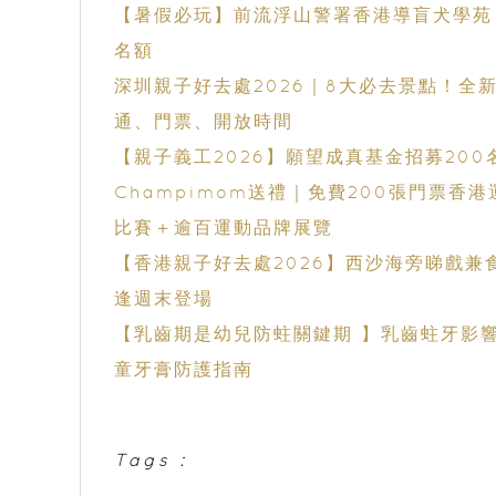
【暑假必玩】前流浮山警署香港導盲犬學苑｜導
名額
深圳親子好去處2026｜8大必去景點！
通、門票、開放時間
【親子義工2026】願望成真基金招募20
Champimom送禮｜免費200張門票香
比賽＋逾百運動品牌展覽
【香港親子好去處2026】西沙海旁睇戲兼食晚餐！
逢週末登場
【乳齒期是幼兒防蛀關鍵期 】乳齒蛀牙影響發育與學習
童牙膏防護指南
Tags :