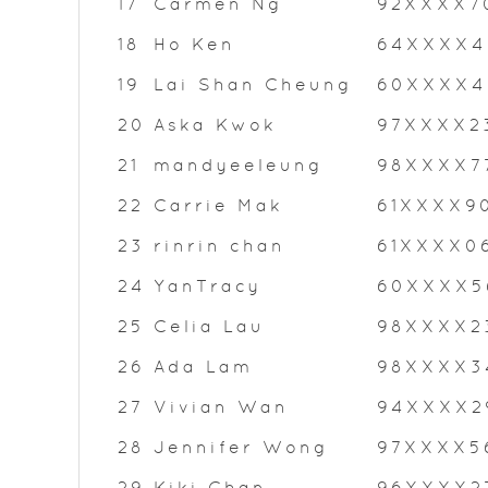
17
Carmen Ng
92XXXX7
18
Ho Ken
64XXXX4
19
Lai Shan Cheung
60XXXX4
20
Aska Kwok
97XXXX2
21
mandyeeleung
98XXXX7
22
Carrie Mak
61XXXX9
23
rinrin chan
61XXXX0
24
YanTracy
60XXXX5
25
Celia Lau
98XXXX2
26
Ada Lam
98XXXX3
27
Vivian Wan
94XXXX2
28
Jennifer Wong
97XXXX5
29
Kiki Chan
96XXXX2