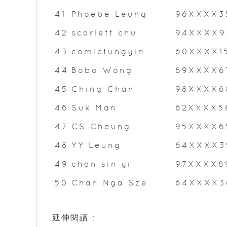
41
Phoebe Leung
96XXXX3
42
scarlett chu
94XXXX9
43
comictungyin
60XXXX1
44
Bobo Wong
69XXXX6
45
Ching Chan
98XXXX6
46
Suk Man
62XXXX5
47
CS Cheung
95XXXX6
48
YY Leung
64XXXX3
49
chan sin yi
97XXXX6
50
Chan Nga Sze
64XXXX3
延伸閱讀 :