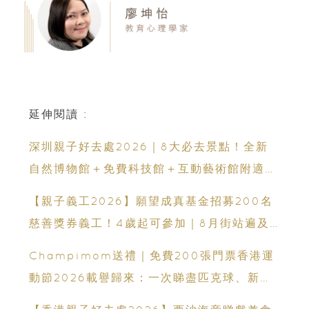
延伸閱讀 :
深圳親子好去處2026｜8大必去景點！全新
自然博物館＋免費科技館＋互動藝術館附適合
年齡、交通、門票、開放時間
【親子義工2026】願望成真基金招募200名
慈善獎券義工！4歲起可參加｜8月街站遍及
港九新界
Champimom送禮｜免費200張門票香港運
動節2026載譽歸來：一次睇盡匹克球、新興
運動、街舞比賽＋逾百運動品牌展覽