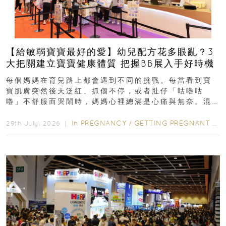
【給敏弱寶寶最好的愛】幼兒配方花多眼亂？3
大把關建立寶寶健康體質 把握BB展入手好時機
每個媽媽在育兒路上都會遇到不同的挑戰。每當看到寶
寶肌膚突然後天泛紅、抓個不停，或者肚仔「咕嚕咕
嚕」不舒服而哭鬧時，媽媽心裡總滿是心痛與無奈。混
合餵養揀奶粉？選擇幼兒配...
In
PREGNANCY
/
GETTING PREGNANT
/
P
29th July, 2026 ｜