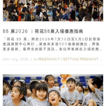
BB 展2026 ︳荷花BB展入場優惠指南
「荷花 BB 展」將於2026年7月30日至8月2日於香港
會議展覽中心舉行，展會有多達500個展銷攤位，齊集
更多最新、最齊全的親子資訊，各位準爸媽在入場前應
先閱讀購物指南...
In
PREGNANCY
/
GETTING PREGNANT
/
P
28th July, 2026 ｜