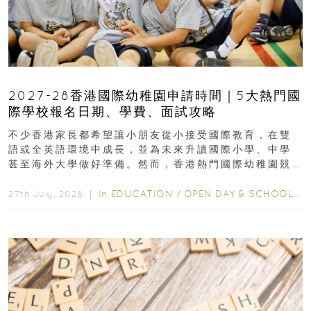
2027-28香港國際幼稚園申請時間｜5大熱門國
際學校報名日期、學費、面試攻略
不少香港家長都希望讓小朋友從小接受國際教育，在雙
語或全英語環境中成長，並為未來升讀國際小學、中學
甚至海外大學做好準備。然而，香港熱門國際幼稚園競
爭激烈，大部分學校會於入學前約一年開始接受申請...
In
EDUCATION
/
OPEN DAY & SCHOOL EVENTS
27th July, 2026 ｜