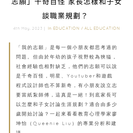
志願」千奇百怪 家長怎樣和子女
談職業規劃？
In
EDUCATION
/
ALL EDUCATION
4th May, 2023｜
「我的志願」是每一個小朋友都思考過的
問題。但由於年幼的孩子視野較為狹獈，
社會經驗也相對缺乏，他們的志願可以說
是千奇百怪，明星、Youtuber和遊戲
程式設計師也不算新奇，有小朋友說立志
要當紙紮師傅，這真是一絕！到底家長可
以怎麼和子女討論生涯規劃？適合由多少
歲開始討論？一起來看看教育心理學家廖
坤怡（Queenie Liu）的專業分析和建
議。