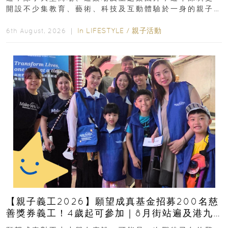
開設不少集教育、藝術、科技及互動體驗於一身的親子
好去處！暑假唔想再行商場...
In
LIFESTYLE
/
親子活動
6th August, 2026 ｜
【親子義工2026】願望成真基金招募200名慈
善獎券義工！4歲起可參加｜8月街站遍及港九
新界