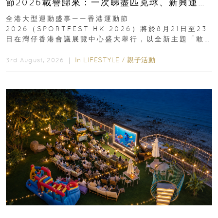
節2026載譽歸來：一次睇盡匹克球、新興運
動、街舞比賽＋逾百運動品牌展覽
全港大型運動盛事——香港運動節
2026（SPORTFEST HK 2026）將於8月21日至23
日在灣仔香港會議展覽中心盛大舉行，以全新主題「敢
運動大排檔」登場，集合...
In
LIFESTYLE
/
親子活動
3rd August, 2026 ｜