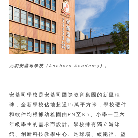
元朗安基司學校（Anchors Academy）。
安基司學校是安基司國際教育集團的新里程
碑，全新學校佔地超過15萬平方米，學校硬件
和軟件均根據幼稚園由PN至K3、小學一至六
年級學生的需求而設計。學校擁有獨立游泳
館、創新科技教學中心、足球場、緩跑徑、籃