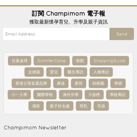
訂閱
Champimom
電子報
獲取最新懷孕育兒、升學及親子資訊
Send
兒童桌球
SummerCamp
加固
ShoppingGuide
走佬袋
育兒
醫生專訪
人物專訪
香港父母首選品牌
產後
產前
幼稚園
孕婦
小一入學
國際學校
海外升學
IB放榜
學校專訪
濕疹
親子好去處
母乳
毛孩
Champimom
Newsletter