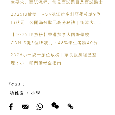
生要求、面試流程、常見面試題目及面試貼士
2026IB放榜｜VSA滬江維多利亞學校誕9位
IB狀元：公開滿分狀元高分秘訣｜衝港大、帝
國理工必看
【2026 IB放榜】香港加拿大國際學校
CDNIS誕3位IB狀元：48%學生考獲40分以
上、公開滿分學霸6個備考心得
2026小一統一派位放榜｜家長親身經歷整
理：小一叩門備考全指南
Tags :
幼稚園
/
小學