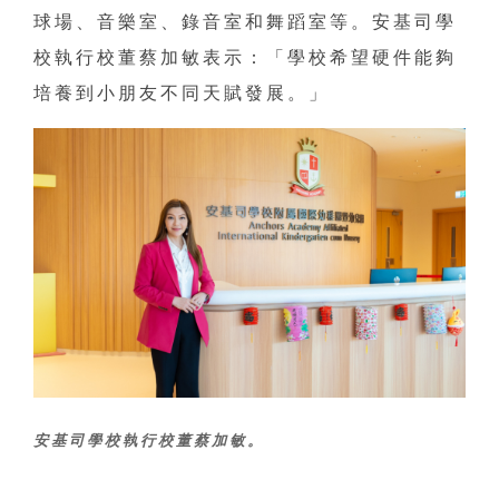
球場、音樂室、錄音室和舞蹈室等。安基司學
校執行校董蔡加敏表示：「學校希望硬件能夠
培養到小朋友不同天賦發展。」
安基司學校執行校董蔡加敏。