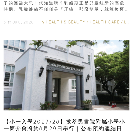
了的護齒大忌！您知道嗎？乳齒期正是兒童蛀牙的高危
時期。乳齒蛀蝕不僅僅是「牙痛」那麼簡單，就算換恆
齒也有影響！後果將如骨牌效應般...
In
HEALTH & BEAUTY
/
HEALTH CARE
/
LIFESTYLE
31st July, 2026 ｜
【小一入學2027/28】拔萃男書院附屬小學小
一簡介會將於8月29日舉行｜公布預約連結日期