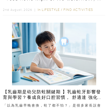
In
LIFESTYLE
/
FIND ACTIVITIES
2nd August, 2026 ｜
【乳齒期是幼兒防蛀關鍵期 】乳齒蛀牙影響發
育與學習？養成良好口腔習慣， 舒適達 強化琺
瑯質 兒童牙膏防護指南
「以為乳齒早晚會換，蛀了都不怕？」是很多家長誤會