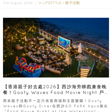
In
LIFESTYLE
/
親子活動
3rd August, 2026 ｜
【香港親子好去處2026】西沙海旁睇戲兼食晚
餐！Goofy Waves Food Movie Night 戶
外影院逢週末登場
周末親子活動不一定只有逛商場和主題樂園！Goofy
Waves與Goofy Diner在西沙GO PARK Aqua推出
「Food Movie Night at the Waterfront」...