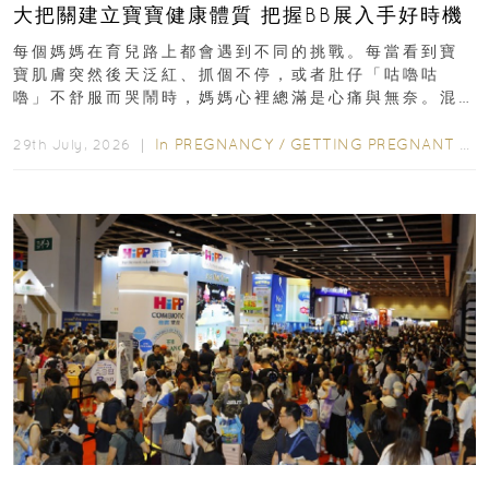
大把關建立寶寶健康體質 把握BB展入手好時機
每個媽媽在育兒路上都會遇到不同的挑戰。每當看到寶
寶肌膚突然後天泛紅、抓個不停，或者肚仔「咕嚕咕
嚕」不舒服而哭鬧時，媽媽心裡總滿是心痛與無奈。混
合餵養揀奶粉？選擇幼兒配...
In
PREGNANCY
/
GETTING PREGNANT
/
P
29th July, 2026 ｜