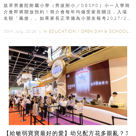
｜更設有網上重溫
拔萃男書院附屬小學（男拔附小／DBSPD）小一入學簡
介會即將開放預約！簡介會每年均備受家長關注，入場
名額「瘋搶」。如果家長正準備為小朋友報考2027/28
學年小一，想...
In
EDUCATION
/
OPEN DAY & SCHOOL EVENTS
30th July, 2026 ｜
【給敏弱寶寶最好的愛】幼兒配方花多眼亂？3