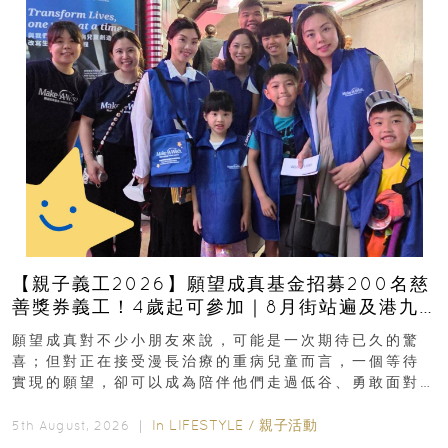
【親子義工2026】願望成真基金招募200名慈
善獎券義工！4歲起可參加｜8月街站遍及港九
新界
願望成真對不少小朋友來說，可能是一次期待已久的驚
喜；但對正在接受漫長治療的重病兒童而言，一個等待
實現的願望，卻可以成為陪伴他們走過低谷、勇敢面對
逆境的重要力量。▲ 願...
In
LIFESTYLE
/
親子活動
5th August, 2026 ｜