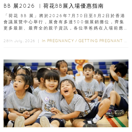
BB 展2026 ︳荷花BB展入場優惠指南
「荷花 BB 展」將於2026年7月30日至8月2日於香港
會議展覽中心舉行，展會有多達500個展銷攤位，齊集
更多最新、最齊全的親子資訊，各位準爸媽在入場前應
先閱讀購物指南...
In
PREGNANCY
/
GETTING PREGNANT
/
P
28th July, 2026 ｜