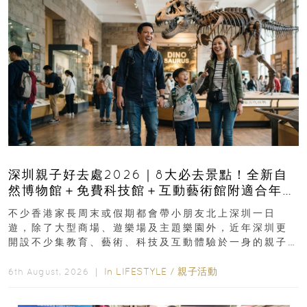
深圳親子好去處2026｜8大必去景點！全新自
然博物館＋免費科技館＋互動藝術館附適合年
齡、交通、門票、開放時間
不少香港家長周末或假期都會帶小朋友北上深圳一日
遊，除了大型商場、遊樂場及主題樂園外，近年深圳更
開設不少集教育、藝術、科技及互動體驗於一身的親子
好去處！暑假唔想再行商場...
In
LIFESTYLE
/
親子活動
6th August, 2026 ｜