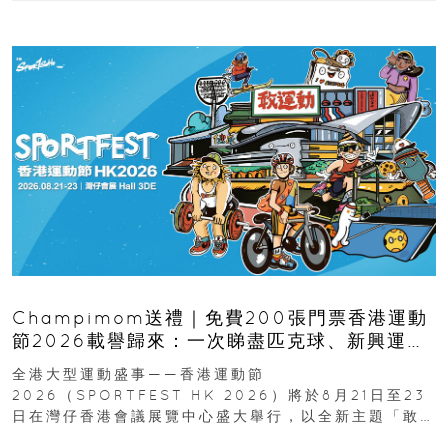
Champimom送禮｜免費200張門票香港運動
節2026載譽歸來：一次睇盡匹克球、新興運
動、街舞比賽＋逾百運動品牌展覽
全港大型運動盛事——香港運動節
2026（SPORTFEST HK 2026）將於8月21日至23
日在灣仔香港會議展覽中心盛大舉行，以全新主題「敢
運動大排檔」登場，集合...