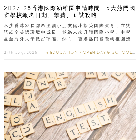
2027-28香港國際幼稚園申請時間｜5大熱門國
際學校報名日期、學費、面試攻略
不少香港家長都希望讓小朋友從小接受國際教育，在雙
語或全英語環境中成長，並為未來升讀國際小學、中學
甚至海外大學做好準備。然而，香港熱門國際幼稚園競
爭激烈，大部分學校會於入學前約一年開始接受申請...
In
EDUCATION
/
OPEN DAY & SCHOOL EVENTS
27th July, 2026 ｜