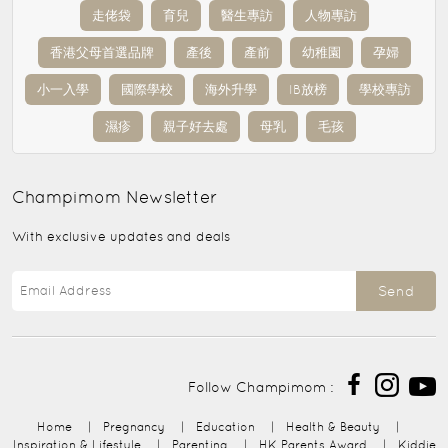
走佬袋
育兒
醫生專訪
人物專訪
香港父母首選品牌
產後
產前
幼稚園
孕婦
小一入學
國際學校
海外升學
IB放榜
學校專訪
濕疹
親子好去處
母乳
毛孩
Champimom
Newsletter
With exclusive updates and deals
Send
Follow Champimom :
Home
|
Pregnancy
|
Education
|
Health & Beauty
|
Inspiration & Lifestyle
|
Parenting
|
HK Parents Award
|
Kiddie