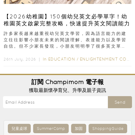
【2026幼稚園】150個幼兒英文必學單字！幼
稚園英文啟蒙完整攻略，快速提升英文閱讀能力
許多家長越來越重視幼兒英文學習，因為語言能力的建
立往往影響小朋友未來的閱讀理解、表達能力以及學習
自信。但不少家長發現，小朋友明明學了很多英文單
字，真正開始閱讀英文故事書時，仍然容易卡住...
In
EDUCATION
/
ENLIGHTENMENT CORNER
26th July, 2026 ｜
訂閱
Champimom
電子報
獲取最新懷孕育兒、升學及親子資訊
Send
兒童桌球
SummerCamp
加固
ShoppingGuide