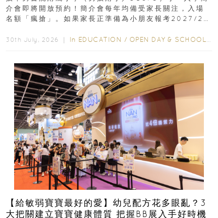
介會即將開放預約！簡介會每年均備受家長關注，入場
名額「瘋搶」。如果家長正準備為小朋友報考2027/28
學年小一，想...
In
EDUCATION
/
OPEN DAY & SCHOOL EVENTS
30th July, 2026 ｜
【給敏弱寶寶最好的愛】幼兒配方花多眼亂？3
大把關建立寶寶健康體質 把握BB展入手好時機