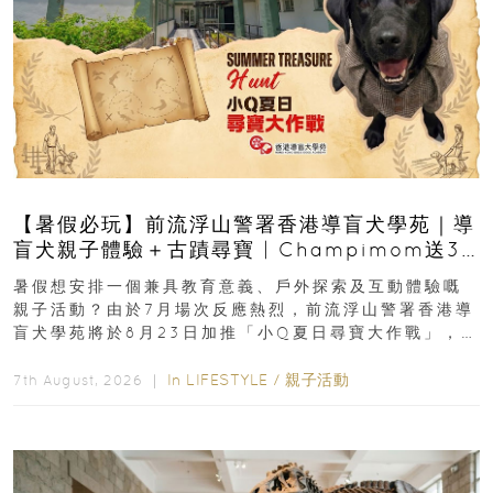
【暑假必玩】前流浮山警署香港導盲犬學苑｜導
盲犬親子體驗＋古蹟尋寶 | Champimom送3
組免費名額
暑假想安排一個兼具教育意義、戶外探索及互動體驗嘅
親子活動？由於7月場次反應熱烈，前流浮山警署香港導
盲犬學苑將於8月23日加推「小Q夏日尋寶大作戰」，家
長與小朋友可以走進前流浮山警署...
In
LIFESTYLE
/
親子活動
7th August, 2026 ｜