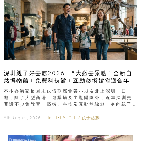
深圳親子好去處2026｜8大必去景點！全新自
然博物館＋免費科技館＋互動藝術館附適合年
齡、交通、門票、開放時間
不少香港家長周末或假期都會帶小朋友北上深圳一日
遊，除了大型商場、遊樂場及主題樂園外，近年深圳更
開設不少集教育、藝術、科技及互動體驗於一身的親子
好去處！暑假唔想再行商場...
In
LIFESTYLE
/
親子活動
6th August, 2026 ｜