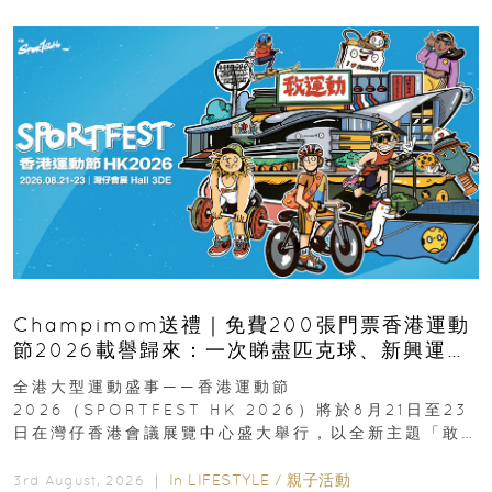
Champimom送禮｜免費200張門票香港運動
節2026載譽歸來：一次睇盡匹克球、新興運
動、街舞比賽＋逾百運動品牌展覽
全港大型運動盛事——香港運動節
2026（SPORTFEST HK 2026）將於8月21日至23
日在灣仔香港會議展覽中心盛大舉行，以全新主題「敢
運動大排檔」登場，集合...
In
LIFESTYLE
/
親子活動
3rd August, 2026 ｜