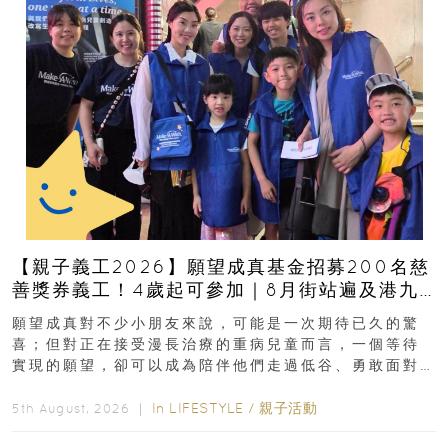
【親子義工2026】願望成真基金招募200名慈
善獎券義工！4歲起可參加｜8月街站遍及港九
新界
願望成真對不少小朋友來說，可能是一次期待已久的驚
喜；但對正在接受漫長治療的重病兒童而言，一個等待
實現的願望，卻可以成為陪伴他們走過低谷、勇敢面對
逆境的重要力量。▲ 願...
In
LIFESTYLE
/
親子活動
5th August, 2026 ｜