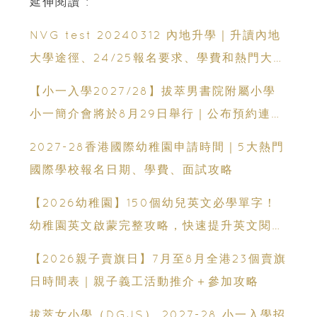
延伸閱讀 :
NVG test 20240312 內地升學｜升讀內地
大學途徑、24/25報名要求、學費和熱門大學
一覽 部分更可免試即入？
【小一入學2027/28】拔萃男書院附屬小學
小一簡介會將於8月29日舉行｜公布預約連結
日期｜更設有網上重溫
2027-28香港國際幼稚園申請時間｜5大熱門
國際學校報名日期、學費、面試攻略
【2026幼稚園】150個幼兒英文必學單字！
幼稚園英文啟蒙完整攻略，快速提升英文閱讀
能力
【2026親子賣旗日】7月至8月全港23個賣旗
日時間表｜親子義工活動推介＋參加攻略
拔萃女小學（DGJS） 2027-28 小一入學招