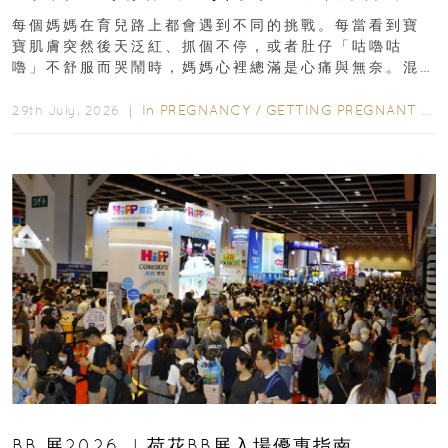
每個媽媽在育兒路上都會遇到不同的挑戰。每當看到寶
寶肌膚突然後天泛紅、抓個不停，或者肚仔「咕嚕咕
嚕」不舒服而哭鬧時，媽媽心裡總滿是心痛與無奈。混
合餵養揀奶粉？選擇幼兒配...
In
PREGNANCY
/
GETTING PREGNANT
/
P
29th July, 2026 ｜
BB 展2026 ︳荷花BB展入場優惠指南