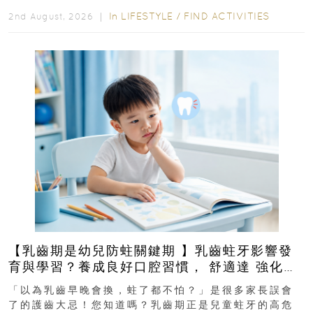
In
LIFESTYLE
/
FIND ACTIVITIES
2nd August, 2026 ｜
【乳齒期是幼兒防蛀關鍵期 】乳齒蛀牙影響發
育與學習？養成良好口腔習慣， 舒適達 強化琺
瑯質 兒童牙膏防護指南
「以為乳齒早晚會換，蛀了都不怕？」是很多家長誤會
了的護齒大忌！您知道嗎？乳齒期正是兒童蛀牙的高危