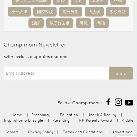
香港父母首選品牌
產後
產前
幼稚園
孕婦
小一入學
國際學校
海外升學
IB放榜
學校專訪
濕疹
親子好去處
母乳
毛孩
Champimom
Newsletter
With exclusive updates and deals
Send
Follow Champimom :
Home
|
Pregnancy
|
Education
|
Health & Beauty
|
Inspiration & Lifestyle
|
Parenting
|
HK Parents Award
|
Kiddie
Careers
|
Privacy Policy
|
Terms and Conditions
|
Advertising