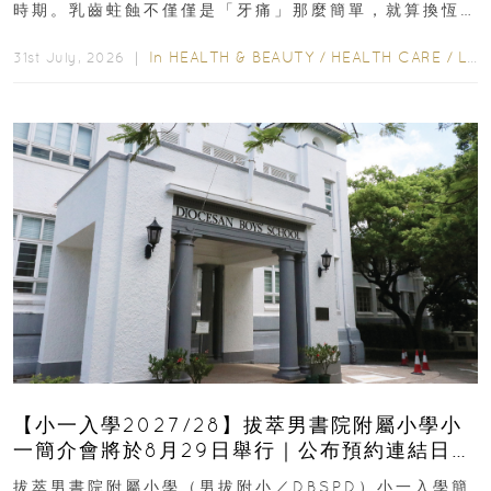
時期。乳齒蛀蝕不僅僅是「牙痛」那麼簡單，就算換恆
齒也有影響！後果將如骨牌效應般...
In
HEALTH & BEAUTY
/
HEALTH CARE
/
LIFESTYLE
31st July, 2026 ｜
【小一入學2027/28】拔萃男書院附屬小學小
一簡介會將於8月29日舉行｜公布預約連結日期
｜更設有網上重溫
拔萃男書院附屬小學（男拔附小／DBSPD）小一入學簡