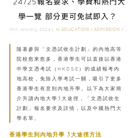
24/25報名要求、學費和熱門大
學一覽 部分更可免試即入？
In
EDUCATION
/
ADMISSION
/
ALL 
10th January, 2024｜
隨著參與「文憑試收生計劃」的內地高等
院校愈來愈多，香港學生可以直接以香港
中學文憑考試（HKDSE）的成績報考內
地高校，免除入學考試一關，吸引了更多
香港學生有意到內地升學。以下為大家簡
介升讀內地大學3大途徑，「文憑試收生
計劃」報名要求及詳情，以及中國熱門大
學名單。
香港學生到內地升學 3大途徑方法