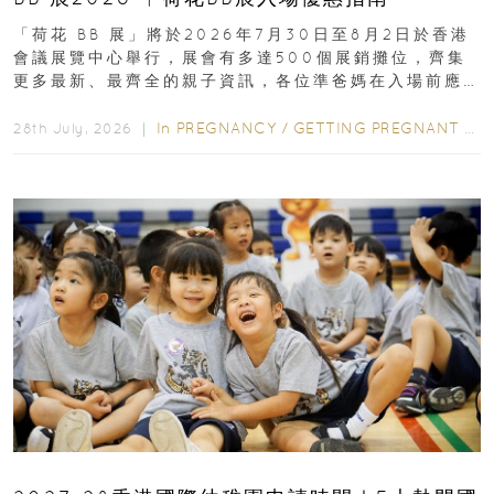
「荷花 BB 展」將於2026年7月30日至8月2日於香港
會議展覽中心舉行，展會有多達500個展銷攤位，齊集
更多最新、最齊全的親子資訊，各位準爸媽在入場前應
先閱讀購物指南...
In
PREGNANCY
/
GETTING PREGNANT
/
P
28th July, 2026 ｜