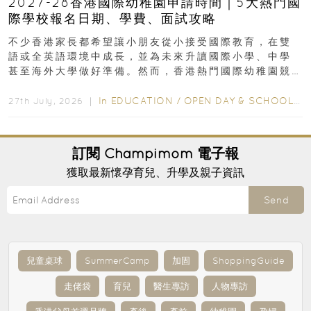
2027-28香港國際幼稚園申請時間｜5大熱門國
際學校報名日期、學費、面試攻略
不少香港家長都希望讓小朋友從小接受國際教育，在雙
語或全英語環境中成長，並為未來升讀國際小學、中學
甚至海外大學做好準備。然而，香港熱門國際幼稚園競
爭激烈，大部分學校會於入學前約一年開始接受申請...
In
EDUCATION
/
OPEN DAY & SCHOOL EVENTS
27th July, 2026 ｜
訂閱
Champimom
電子報
獲取最新懷孕育兒、升學及親子資訊
Send
兒童桌球
SummerCamp
加固
ShoppingGuide
走佬袋
育兒
醫生專訪
人物專訪