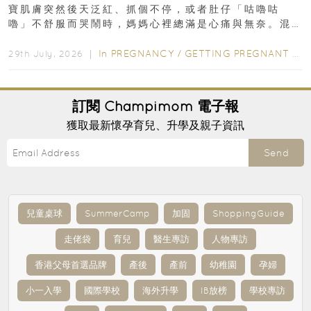
寶肌膚突然後天泛紅、抓個不停，或者肚仔「咕嚕咕
嚕」不舒服而哭鬧時，媽媽心裡總滿是心痛與無奈。混
合餵養揀奶粉？選擇幼兒配...
In
PREGNANCY
/
GETTING PREGNANT
/
P
29th July, 2026 ｜
訂閱
Champimom
電子報
獲取最新懷孕育兒、升學及親子資訊
Send
兒童桌球
SummerCamp
加固
ShoppingGuide
走佬袋
育兒
醫生專訪
人物專訪
香港父母首選品牌
產後
產前
幼稚園
孕婦
小一入學
國際學校
海外升學
IB放榜
學校專訪