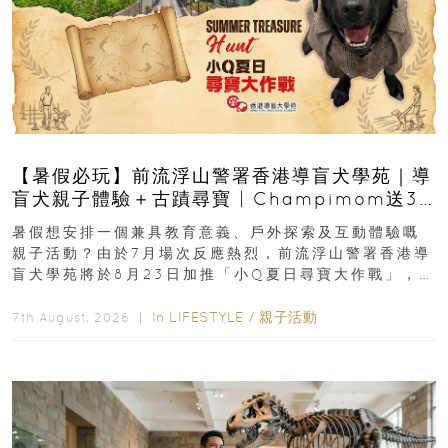
【暑假必玩】前流浮山警署香港導盲犬學苑｜導
盲犬親子體驗＋古蹟尋寶 | Champimom送3
組免費名額
暑假想安排一個兼具教育意義、戶外探索及互動體驗嘅
親子活動？由於7月場次反應熱烈，前流浮山警署香港導
盲犬學苑將於8月23日加推「小Q夏日尋寶大作戰」，家
長與小朋友可以走進前流浮山警署...
In
LIFESTYLE
/
親子活動
7th August, 2026 ｜