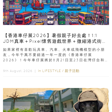
【香港車仔展2026】暑假親子好去處！1:1
JDM真車＋Pixel懷舊遊戲世界＋微縮港式街景
8月灣仔登場 車迷家庭必去！
如果家裡有喜歡玩具車、汽車、火車或飛機模型的小朋
友，今年千萬不要錯過一年一度的《香港車仔展
2026》！今年車仔展將於8月21日至23日在灣仔合和酒
店 Grand Ballroom舉行...
In
LIFESTYLE
/
親子活動
9th August, 2026 ｜