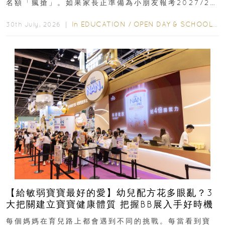
名額「瘋搶」。如果家長正準備為小朋友報考2027/28
學年小一，想...
In
EDUCATION
/
OPEN DAY & SCHOOL EVENTS
30th July, 2026 ｜
【給敏弱寶寶最好的愛】幼兒配方花多眼亂？3
大把關建立寶寶健康體質 把握BB展入手好時機
每個媽媽在育兒路上都會遇到不同的挑戰。每當看到寶