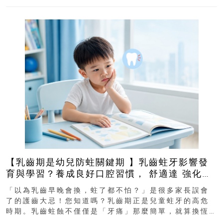
【乳齒期是幼兒防蛀關鍵期 】乳齒蛀牙影響發
育與學習？養成良好口腔習慣， 舒適達 強化琺
瑯質 兒童牙膏防護指南
「以為乳齒早晚會換，蛀了都不怕？」是很多家長誤會
了的護齒大忌！您知道嗎？乳齒期正是兒童蛀牙的高危
時期。乳齒蛀蝕不僅僅是「牙痛」那麼簡單，就算換恆
齒也有影響！後果將如骨牌效應般...