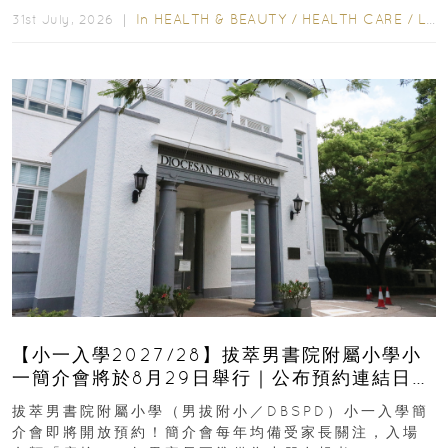
In
HEALTH & BEAUTY
/
HEALTH CARE
/
LIFESTYLE
31st July, 2026 ｜
【小一入學2027/28】拔萃男書院附屬小學小
一簡介會將於8月29日舉行｜公布預約連結日期
｜更設有網上重溫
拔萃男書院附屬小學（男拔附小／DBSPD）小一入學簡
介會即將開放預約！簡介會每年均備受家長關注，入場