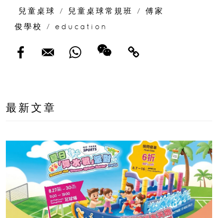
兒童桌球
/
兒童桌球常規班
/
傅家
俊學校
/
education
最新文章