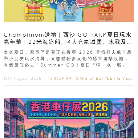
Champimom送禮｜西沙 GO PARK夏日玩水
嘉年華！22米海盜船、4大充氣城堡、水戰及門
票優惠全攻略
炎炎夏日，家長們是否正在搜尋 2026 暑假好去處？想
帶小朋友玩水消暑，又想體驗多元化的感官遊樂設施，
今個暑假必去「Summer GO！夏日『彈・水・戰』派
對」！活動由 2026 年 8 月 27...
In
INSPIRATION & LIFESTYLE
/
GIVEAWAY
10th August, 2026 ｜