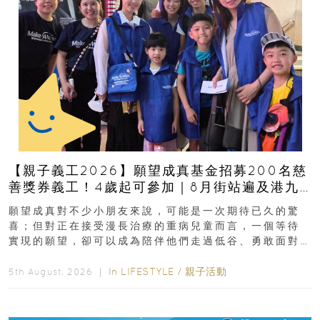
【親子義工2026】願望成真基金招募200名慈
善獎券義工！4歲起可參加｜8月街站遍及港九
新界
願望成真對不少小朋友來說，可能是一次期待已久的驚
喜；但對正在接受漫長治療的重病兒童而言，一個等待
實現的願望，卻可以成為陪伴他們走過低谷、勇敢面對
逆境的重要力量。▲ 願...
In
LIFESTYLE
/
親子活動
5th August, 2026 ｜