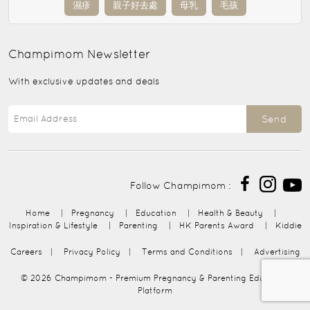
濕疹
親子好去處
母乳
毛孩
Champimom
Newsletter
With exclusive updates and deals
Send
Follow Champimom :
Home
|
Pregnancy
|
Education
|
Health & Beauty
|
Inspiration & Lifestyle
|
Parenting
|
HK Parents Award
|
Kiddie
Careers
|
Privacy Policy
|
Terms and Conditions
|
Advertising
© 2026
Champimom
- Premium Pregnancy & Parenting Education
Platform