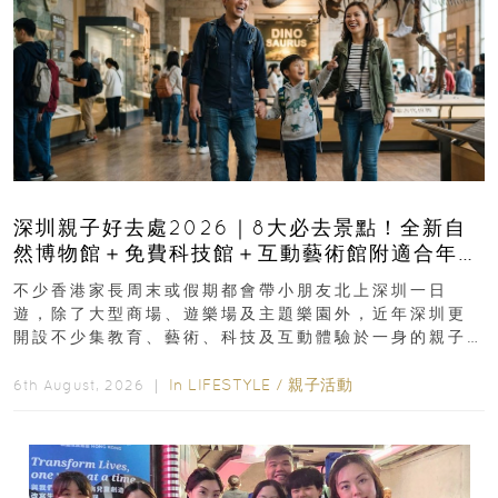
深圳親子好去處2026｜8大必去景點！全新自
然博物館＋免費科技館＋互動藝術館附適合年
齡、交通、門票、開放時間
不少香港家長周末或假期都會帶小朋友北上深圳一日
遊，除了大型商場、遊樂場及主題樂園外，近年深圳更
開設不少集教育、藝術、科技及互動體驗於一身的親子
好去處！暑假唔想再行商場...
In
LIFESTYLE
/
親子活動
6th August, 2026 ｜