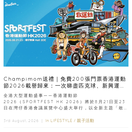
Champimom送禮｜免費200張門票香港運動
節2026載譽歸來：一次睇盡匹克球、新興運
動、街舞比賽＋逾百運動品牌展覽
全港大型運動盛事——香港運動節
2026（SPORTFEST HK 2026）將於8月21日至23
日在灣仔香港會議展覽中心盛大舉行，以全新主題「敢
運動大排檔」登場，集合...
In
LIFESTYLE
/
親子活動
3rd August, 2026 ｜