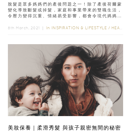
脫髮是眾多媽媽們的產後問題之一！除了產後荷爾蒙
變化導致斷髮或掉髮，家庭和事業帶來的雙職生活，
令壓力變得沉重、情緒易受影響，都會令現代媽媽隨
時變成「脫髮高危族」！此外，...
In
INSPIRATION & LIFESTYLE
/
HEALTH & BEAUTY
8th March, 2021 ｜
美妝保養｜柔滑秀髮 與孩子親密無間的秘密