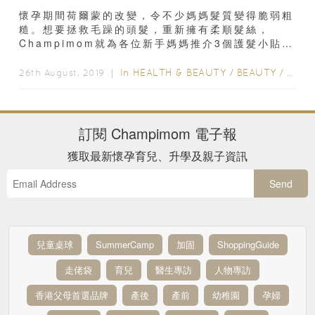
懷孕期間荷爾蒙的改變，令不少媽媽髮質變得脆弱粗
糙。想要拯救毛躁的頭髮，重新擁有柔順髮絲，
Champimom就為各位新手媽媽推介3個護髮小貼
士，有助受損髮質恢復順滑質感，讓你與寶寶擁抱
時...
In
HEALTH & BEAUTY
/
BEAUTY
/
扮靚
26th August, 2019 ｜
訂閱
Champimom
電子報
獲取最新懷孕育兒、升學及親子資訊
Send
兒童桌球
SummerCamp
加固
ShoppingGuide
走佬袋
育兒
醫生專訪
人物專訪
香港父母首選品牌
產後
產前
幼稚園
孕婦