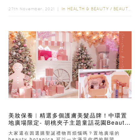
敏感脆弱且老得最快的肌膚部位...
In
HEALTH & BEAUTY
/
BEAUTY
/
27th November, 2021 ｜
美妝保養︳精選多個護膚美髮品牌！中環置
地廣場限定- 胡桃夾子主題童話花園Beauty
Botanica
大家還在因選購聖誕禮物而煩惱嗎？置地廣場的
beauty botanica 可以一次滿足你們的願望。