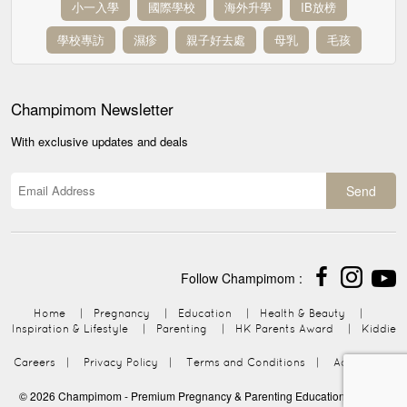
小一入學
國際學校
海外升學
IB放榜
學校專訪
濕疹
親子好去處
母乳
毛孩
Champimom
Newsletter
With exclusive updates and deals
Send
Follow Champimom :
Home
|
Pregnancy
|
Education
|
Health & Beauty
|
Inspiration & Lifestyle
|
Parenting
|
HK Parents Award
|
Kiddie
Careers
|
Privacy Policy
|
Terms and Conditions
|
Advertising
© 2026
Champimom
- Premium Pregnancy & Parenting Education Platform