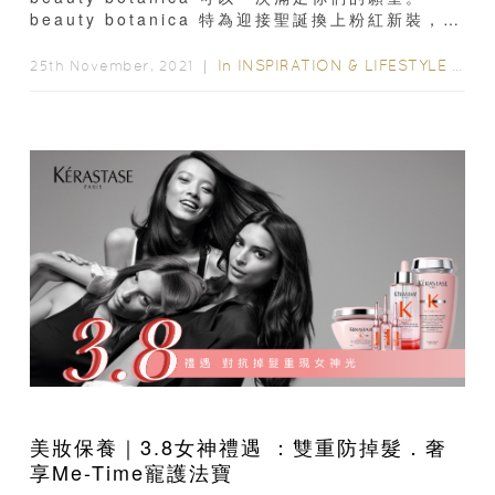
beauty botanica 特為迎接聖誕換上粉紅新裝，更
以胡桃夾子為主題...
In
INSPIRATION & LIFESTYLE
/
STY
25th November, 2021 ｜
美妝保養｜3.8女神禮遇 ：雙重防掉髮．奢
享Me-Time寵護法寶