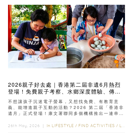
2026親子好去處｜香港第二屆非遺6月熱烈
登場！免費親子考察、水鄉深度體驗、傳統
手作工作坊
不想讓孩子沉迷電子螢幕，又想找免費、有教育意
義、能增進親子互動的活動？2026 第二屆「香港非
遺月」正式登場！康文署聯同多個機構推出一連串非
遺親子活動，把香港本土文化...
In
LIFESTYLE
/
FIND ACTIVITIES
/
LIFE
/
26th May, 2026 ｜