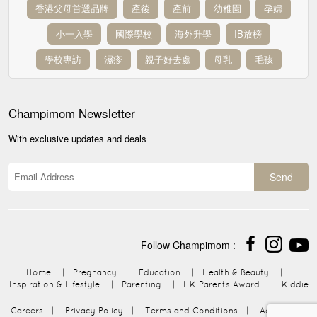
香港父母首選品牌
產後
產前
幼稚園
孕婦
小一入學
國際學校
海外升學
IB放榜
學校專訪
濕疹
親子好去處
母乳
毛孩
Champimom
Newsletter
With exclusive updates and deals
Send
Follow Champimom :
Home
|
Pregnancy
|
Education
|
Health & Beauty
|
Inspiration & Lifestyle
|
Parenting
|
HK Parents Award
|
Kiddie
Careers
|
Privacy Policy
|
Terms and Conditions
|
Advertising