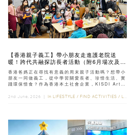
【香港親子義工】帶小朋友走進護老院送
暖！跨代共融探訪長者活動（附6月場次及詳
情）
香港爸媽正在尋找有意義的周末親子活動嗎？想帶小
朋友一同做義工，從中學習關愛長者、珍惜生活、實
踐環保惜食？作為香港本土社會企業，KISDI Art
Catering 定期舉辦多元化的社區關懷活動...
In
LIFESTYLE
/
FIND ACTIVITIES
/
LIFE
2nd June, 2026 ｜