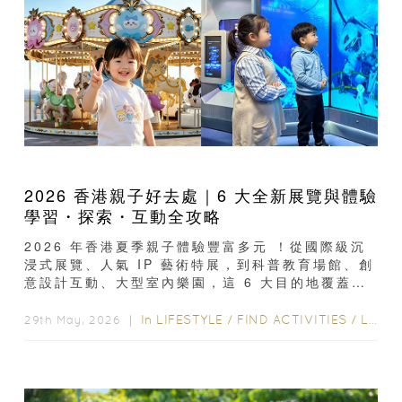
2026 香港親子好去處｜6 大全新展覽與體驗
學習・探索・互動全攻略
2026 年香港夏季親子體驗豐富多元 ！從國際級沉
浸式展覽、人氣 IP 藝術特展，到科普教育場館、創
意設計互動、大型室內樂園，這 6 大目的地覆蓋了
不同年齡孩子的學習與娛樂需求...
In
LIFESTYLE
/
FIND ACTIVITIES
/
LIFE
/
29th May, 2026 ｜