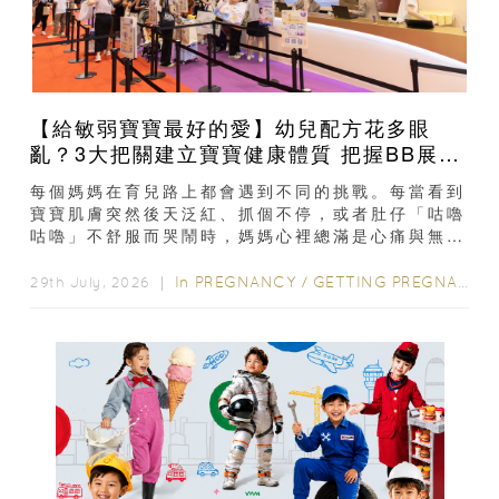
【給敏弱寶寶最好的愛】幼兒配方花多眼
亂？3大把關建立寶寶健康體質 把握BB展入
手好時機
每個媽媽在育兒路上都會遇到不同的挑戰。每當看到
寶寶肌膚突然後天泛紅、抓個不停，或者肚仔「咕嚕
咕嚕」不舒服而哭鬧時，媽媽心裡總滿是心痛與無
奈。混合餵養揀奶粉？選擇幼兒配...
In
PREGNANCY
/
GETTING PREGNANT
/
29th July, 2026 ｜