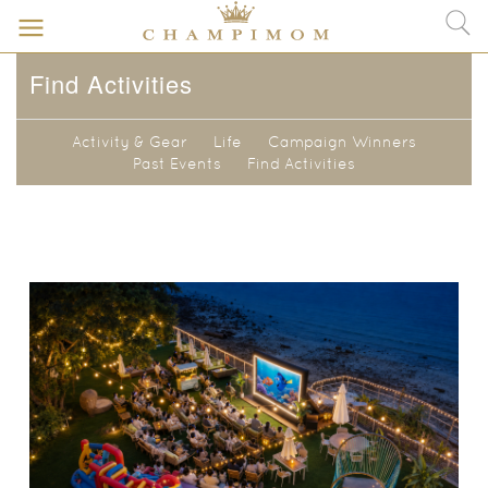
Find Activities
Activity & Gear
Life
Campaign Winners
Past Events
Find Activities