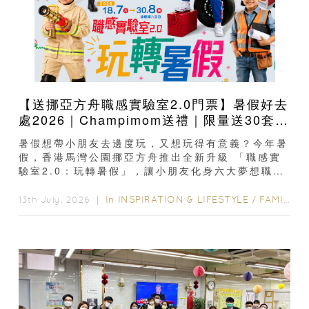
【送挪亞方舟職感實驗室2.0門票】暑假好去
處2026｜Champimom送禮｜限量送30套親
子門票連遊戲代幣 （總值HK$10,680） 體
暑假想帶小朋友去邊度玩，又想玩得有意義？今年暑
驗六大職業角色 玩轉暑假！
假，香港馬灣公園挪亞方舟推出全新升級 「職感實
驗室2.0：玩轉暑假」，讓小朋友化身六大夢想職
業，包括牛乳雪糕研發員、太空...
In
INSPIRATION & LIFESTYLE
/
FAMILY FUN
13th July, 2026 ｜