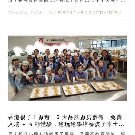
慣？長洲救世軍白普理營地全新推出《小小大夫・體
驗之旅》親子中醫體驗營，專為 6–10 歲小朋友設
計...
In
LIFESTYLE
/
FIND ACTIVITIES
/
LIFE
22nd May, 2026 ｜
香港親子工廠遊｜6 大品牌廠房參觀，免費
入場 + 互動體驗，邊玩邊學培養孩子本土自
豪感
周末想讓小朋友遠離電子屏幕，又要高教育價值、親