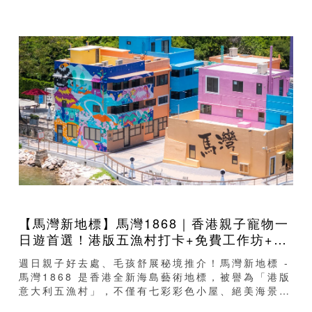
【馬灣新地標】馬灣1868｜香港親子寵物一
日遊首選！港版五漁村打卡+免費工作坊+寵
物友善景點
週日親子好去處、毛孩舒展秘境推介！馬灣新地標 -
馬灣1868 是香港全新海島藝術地標，被譽為「港版
意大利五漁村」，不僅有七彩彩色小屋、絕美海景藝
術壁畫，更是親子玩樂、手作體驗、寵物同行的隱世