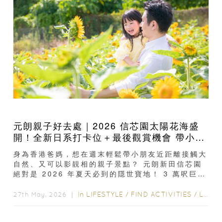
元朗親子好去處｜2026 信芯園太陽花海盛
開！全新日系打卡位＋最後觀賞機會 帶小朋
友必去
身為香港爸媽，想在週末輕鬆帶小朋友近距離接觸大
自然、又可以影靚相的親子景點？ 元朗新田信芯園
絕對是 2026 年夏天必到的隱世寶地！ 3 萬呎巨型
向日葵花海目前已全面盛開 ，園區今年更特別新增
了...
In
LIFESTYLE
/
FIND ACTIVITIES
/
LIFE
/
27th May, 2026 ｜