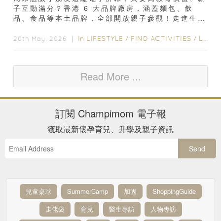
子互動滿分？香港 6 大品牌廠房，涵蓋麵包、飲
品、食品等本土品牌，全部開放親子參觀！走進生產
車間、看製作流程、聽品牌故事、動手 DIY +...
In
LIFESTYLE
/
FIND ACTIVITIES
/
LIFE
20th May, 2026 ｜
Read More ...
訂閱
Champimom
電子報
獲取最新懷孕育兒、升學及親子資訊
Send
兒童桌球
SummerCamp
加固
ShoppingGuide
走佬袋
育兒
醫生專訪
人物專訪