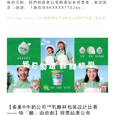
後的活動。我們稍後會以電郵通知各得獎者，敬請留
意，謝謝。 1施欣欣96XXXX772Jay
Chan95XXXX17
In
INSPIRATION & LIFESTYLE
/
GIVEAWAY
31st May, 2023 ｜
【雀巢®牛奶公司™乳酪杯包裝設計比賽
—— 快「酪」由你創】得獎結果公布