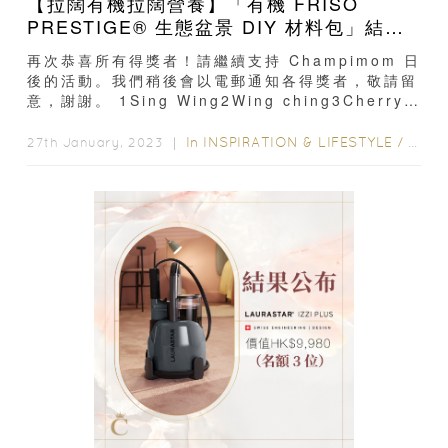
【拉闊有機拉闊營養】「有機 FRISO
PRESTIGE® 生態盆景 DIY 材料包」結果
公布
再次恭喜所有得獎者！請繼續支持 Champimom 日
後的活動。我們稍後會以電郵通知各得獎者，敬請留
意，謝謝。 1Sing Wing2Wing ching3Cherry
Chiu4Annie Lai5Kawing Lau6Ani Mo7Fiona
yip8Jacky Leung 9Shuk Kwai Leung 10Tak
In
INSPIRATION & LIFESTYLE
/
GIVE
27th January, 2023 ｜
Man Chau11Sukiss_Chiu12Kiko...