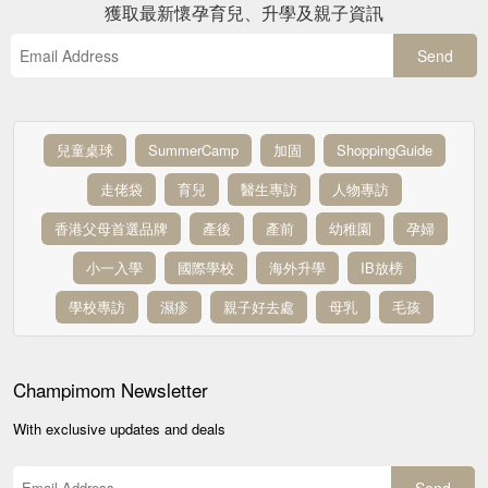
獲取最新懷孕育兒、升學及親子資訊
Send
兒童桌球
SummerCamp
加固
ShoppingGuide
走佬袋
育兒
醫生專訪
人物專訪
香港父母首選品牌
產後
產前
幼稚園
孕婦
小一入學
國際學校
海外升學
IB放榜
學校專訪
濕疹
親子好去處
母乳
毛孩
Champimom
Newsletter
With exclusive updates and deals