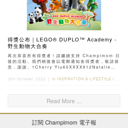
得獎公布｜LEGO® DUPLO™ Academy -
野生動物大合奏
再次恭喜所有得獎者！請繼續支持 Champimom 日
後的活動。我們稍後會以電郵通知各得獎者，敬請留
意，謝謝。1Cherry Yiu60XXXX912Natalie
Ng96XXXX293Doris
Cheung98XXXX224Covie
In
INSPIRATION & LIFESTYLE
/
FAMIL
12th October, 2022 ｜
Chow60XXXX075Jess Lee90XXXX506Hay
Hin60XXXX677Flowers
flowers61XXXX488Conny...
Read More ...
訂閱
Champimom
電子報