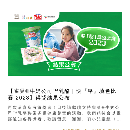
【雀巢®牛奶公司™乳酪｜快『酪』填色比
賽 2023】得獎結果公布
再次恭喜所有得獎者！日後請繼續支持雀巢®牛奶公
司™乳酪聯乘雀巢健康兒童的活動。我們稍後會以電
郵通知各得獎者，敬請留意，謝謝。初小兒童組 1廖
詠怡2柳宛廷3石子康4梁斯詠5張天藍高小兒童組 1