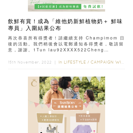
飲鮮有賞！成為「維他奶新鮮植物奶＋ 鮮味
專員」入圍結果公布
再次恭喜所有得獎者！請繼續支持 Champimom 日
後的活動。我們稍後會以電郵通知各得獎者，敬請留
意，謝謝。1Tun lau92XXXX522Cheng
Cc61XXXX043Sabrinaa ng61XXXX524BK
Lee96XXXX045Joyce So92XXXX066Pang
In
LIFESTYLE
/
CAMPAIGN WINNERS
15th November, 2022 ｜
So Sum 97XXXX537HUI CH97XXXX328Mike
L...