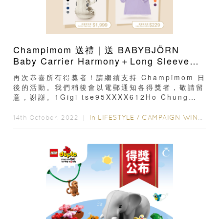
Champimom 送禮｜送 BABYBJÖRN
Baby Carrier Harmony＋Long Sleeve
Bib 結果公布
再次恭喜所有得獎者！請繼續支持 Champimom 日
後的活動。我們稍後會以電郵通知各得獎者，敬請留
意，謝謝。1Gigi tse95XXXX612Ho Chung
Kwong67XXXX873Kimmyclk69XXXX114Jose
ph Lai62XXXX715Leo Lee98XXXX66
In
LIFESTYLE
/
CAMPAIGN WINNERS
14th October, 2022 ｜