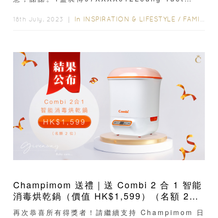
Ching 96XXXX803錢柏霖 97XXXX704CHAN
KRYSTAL SZE YU 65XXXX655Emerson
In
INSPIRATION & LIFESTYLE
/
FAMILY FUN
18th July, 2023 ｜
Leung63XXXX00
Champimom 送禮｜送 Combi 2 合 1 智能
消毒烘乾鍋（價值 HK$1,599）（名額 2
位） 結果公布
再次恭喜所有得獎者！請繼續支持 Champimom 日