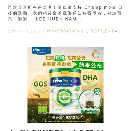
再次恭喜所有得獎者！請繼續支持 Champimom 日
後的活動。我們稍後會以電郵通知各得獎者，敬請留
意，謝謝。1LEE HUEN NAM
HANNAH93XXXX682Li Ngai
Ching96XXXX233Lau Jarvis68XXXX314Ho
In
INSPIRATION & LIFESTYLE
/
FAMILY FUN
28th April, 2023 ｜
yee lam62XXXX785莫盛嵐62XXXX736莫盛博
61XXXX257何善行96XXXX978Wong Wing
Sum...