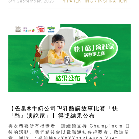
林芊仴2Leung Yat Long3梁巧兒Leung Hau
In
PARENTING
/
INSPIRATION & LIFESTYLE
8th September, 2023 ｜
Yee4陳玥言5蘇沁柔
【雀巢®牛奶公司™乳酪講故事比賽「快
『酪』演說家」】得獎結果公布
再次恭喜所有得獎者！請繼續支持 Champimom 日
後的活動。我們稍後會以電郵通知各得獎者，敬請留
意，謝謝。1盛昶博97XXXX012Leung Yuet