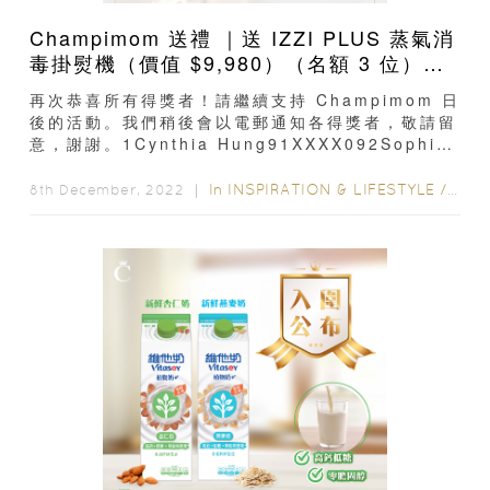
Champimom 送禮 ｜送 IZZI PLUS 蒸氣消
毒掛熨機（價值 $9,980）（名額 3 位）結
果公布
再次恭喜所有得獎者！請繼續支持 Champimom 日
後的活動。我們稍後會以電郵通知各得獎者，敬請留
意，謝謝。1Cynthia Hung91XXXX092Sophia
Tse60XXXX673moktszching60XXXX85
In
INSPIRATION & LIFESTYLE
/
STYL
8th December, 2022 ｜