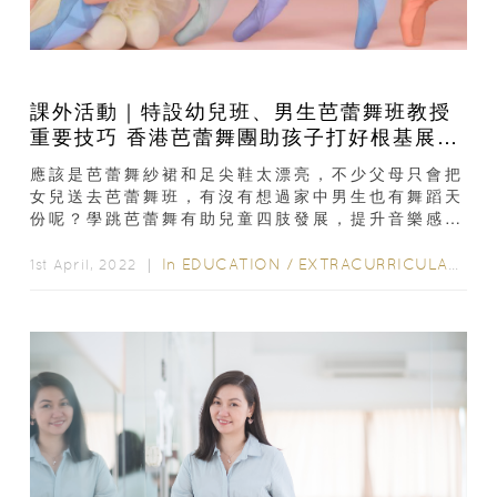
課外活動｜特設幼兒班、男生芭蕾舞班教授
重要技巧 香港芭蕾舞團助孩子打好根基展現
天賦
應該是芭蕾舞紗裙和足尖鞋太漂亮，不少父母只會把
女兒送去芭蕾舞班，有沒有想過家中男生也有舞蹈天
份呢？學跳芭蕾舞有助兒童四肢發展，提升音樂感，
香港芭蕾舞團推出的眾多課程除了包括 4 歲可參加
的幼兒班，...
In
EDUCATION
/
EXTRACURRICULAR ACTIVITIES
1st April, 2022 ｜