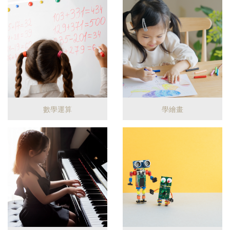
數學運算
學繪畫