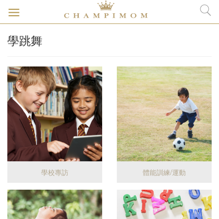
學跳舞
學校專訪
體能訓練/運動