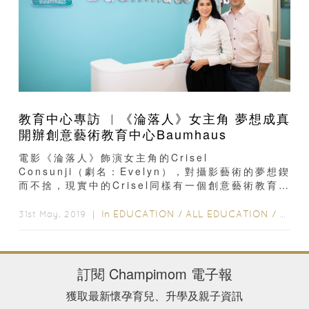
教育中心專訪 ︳《淪落人》女主角 夢想成真
開辦創意藝術教育中心Baumhaus
電影《淪落人》飾演女主角的Crisel
Consunji（劇名：Evelyn），對攝影藝術的夢想鍥
而不捨，現實中的Crisel同樣有一個創意藝術教育
夢！她從十歲起便成為藝術舞台表演者...
In
EDUCATION
/
ALL EDUCATION
/
SCHO
31st May, 2019 ｜
訂閱
Champimom
電子報
獲取最新懷孕育兒、升學及親子資訊