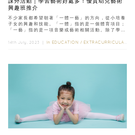
課外活動｜學習藝術好處多！優質幼兒藝術
興趣班推介
不少家長都希望朝著「一體一藝」的方向，從小培養
子女的興趣和技能。「一體」指的是一個體育項目；
「一藝」指的是一項音樂或藝術相關活動。除了學習
樂器外，許多家長還會考慮舞蹈、畫畫或手工藝
班...
In
EDUCATION
/
EXTRACURRICULAR ACTIVITIES
14th July, 2023 ｜