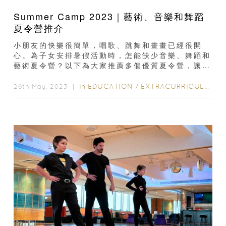
Summer Camp 2023｜藝術、音樂和舞蹈
夏令營推介
小朋友的快樂很簡單，唱歌、跳舞和畫畫已經很開
心。為子女安排暑假活動時，怎能缺少音樂、舞蹈和
藝術夏令營？以下為大家推薦多個優質夏令營，讓小
朋友可以盡情畫畫創作、跳舞唱歌，甚至在台上展示
學習成果...
In
EDUCATION
/
EXTRACURRICULAR ACTIVITIES
26th May, 2023 ｜