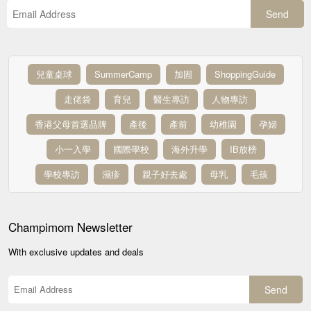
Send
兒童桌球
SummerCamp
加固
ShoppingGuide
走佬袋
育兒
醫生專訪
人物專訪
香港父母首選品牌
產後
產前
幼稚園
孕婦
小一入學
國際學校
海外升學
IB放榜
學校專訪
濕疹
親子好去處
母乳
毛孩
Champimom
Newsletter
With exclusive updates and deals
Send