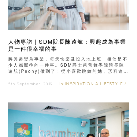
人物專訪｜SDM院長陳遠航：興趣成為事業
是一件很幸福的事
將興趣變為事業，每天快樂及投入地上班，相信是不
少人都嚮往的一件事。SDM爵士芭蕾舞學院院長陳
遠航(Peony)做到了﹗從小喜歡跳舞的她，形容這是
「一件非常幸福的事。」...
In
INSPIRATION & LIFESTYLE
/
INS
5th September, 2019 ｜