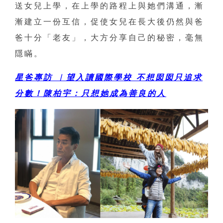
送女兒上學，在上學的路程上與她們溝通，漸
漸建立一份互信，促使女兒在長大後仍然與爸
爸十分「老友」，大方分享自己的秘密，毫無
隱瞞。
星爸專訪 ︳望入讀國際學校 不想囡囡只追求
分數！陳柏宇：只想她成為善良的人