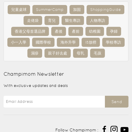
兒童桌球
SummerCamp
加固
ShoppingGuide
走佬袋
育兒
醫生專訪
人物專訪
香港父母首選品牌
產後
產前
幼稚園
孕婦
小一入學
國際學校
海外升學
IB放榜
學校專訪
濕疹
親子好去處
母乳
毛孩
Champimom
Newsletter
With exclusive updates and deals
Send
Follow Champimom :