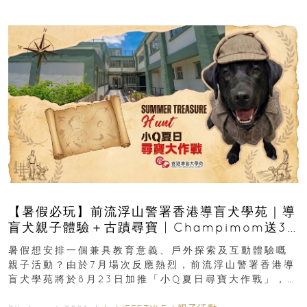
【暑假必玩】前流浮山警署香港導盲犬學苑｜導
盲犬親子體驗＋古蹟尋寶 | Champimom送3
組免費名額
暑假想安排一個兼具教育意義、戶外探索及互動體驗嘅
親子活動？由於7月場次反應熱烈，前流浮山警署香港導
盲犬學苑將於8月23日加推「小Q夏日尋寶大作戰」，家
長與小朋友可以走進前流浮山警署...