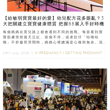
【給敏弱寶寶最好的愛】幼兒配方花多眼亂？3
大把關建立寶寶健康體質 把握BB展入手好時機
每個媽媽在育兒路上都會遇到不同的挑戰。每當看到寶
寶肌膚突然後天泛紅、抓個不停，或者肚仔「咕嚕咕
嚕」不舒服而哭鬧時，媽媽心裡總滿是心痛與無奈。混
合餵養揀奶粉？選擇幼兒配...
In
PREGNANCY
/
GETTING PREGNANT
/
P
29th July, 2026 ｜