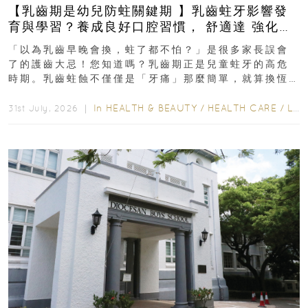
【乳齒期是幼兒防蛀關鍵期 】乳齒蛀牙影響發
育與學習？養成良好口腔習慣， 舒適達 強化琺
瑯質 兒童牙膏防護指南
「以為乳齒早晚會換，蛀了都不怕？」是很多家長誤會
了的護齒大忌！您知道嗎？乳齒期正是兒童蛀牙的高危
時期。乳齒蛀蝕不僅僅是「牙痛」那麼簡單，就算換恆
齒也有影響！後果將如骨牌效應般...
In
HEALTH & BEAUTY
/
HEALTH CARE
/
LIFESTYLE
31st July, 2026 ｜