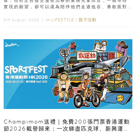
喜；但對正在接受漫長治療的重病兒童而言，一個等待
實現的願望，卻可以成為陪伴他們走過低谷、勇敢面對
逆境的重要力量。▲ 願...
In
LIFESTYLE
/
親子活動
5th August, 2026 ｜
Champimom送禮｜免費200張門票香港運動
節2026載譽歸來：一次睇盡匹克球、新興運
動、街舞比賽＋逾百運動品牌展覽