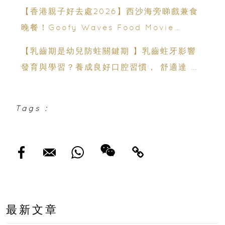
運動、街舞比賽＋逾百運動品牌展覽
【香港親子好去處2026】西沙海旁睇戲兼食
晚餐！Goofy Waves Food Movie
Night 戶外影院逢週末登場
【乳齒期是幼兒防蛀關鍵期 】乳齒蛀牙影響
發育與學習？養成良好口腔習慣， 舒適達 強
化琺瑯質 兒童牙膏防護指南
Tags :
最新文章