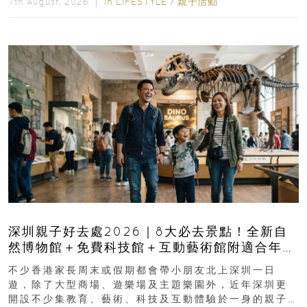
In
LIFESTYLE
/
親子活動
7th August, 2026 ｜
深圳親子好去處2026｜8大必去景點！全新自
然博物館＋免費科技館＋互動藝術館附適合年
齡、交通、門票、開放時間
不少香港家長周末或假期都會帶小朋友北上深圳一日
遊，除了大型商場、遊樂場及主題樂園外，近年深圳更
開設不少集教育、藝術、科技及互動體驗於一身的親子