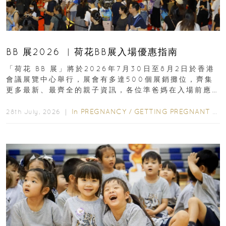
BB 展2026 ︳荷花BB展入場優惠指南
「荷花 BB 展」將於2026年7月30日至8月2日於香港
會議展覽中心舉行，展會有多達500個展銷攤位，齊集
更多最新、最齊全的親子資訊，各位準爸媽在入場前應
先閱讀購物指南...
In
PREGNANCY
/
GETTING PREGNANT
/
P
28th July, 2026 ｜