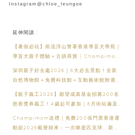
Instagram@chloe_leungoe
延伸閱讀 :
【暑假必玩】前流浮山警署香港導盲犬學苑｜
導盲犬親子體驗＋古蹟尋寶 | Champimom
送3組免費名額
深圳親子好去處2026｜8大必去景點！全新
自然博物館＋免費科技館＋互動藝術館附適合
年齡、交通、門票、開放時間
【親子義工2026】願望成真基金招募200名
慈善獎券義工！4歲起可參加｜8月街站遍及
港九新界
Champimom送禮｜免費200張門票香港運
動節2026載譽歸來：一次睇盡匹克球、新興