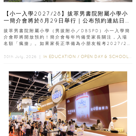
【小一入學2027/28】拔萃男書院附屬小學小
一簡介會將於8月29日舉行｜公布預約連結日期
｜更設有網上重溫
拔萃男書院附屬小學（男拔附小／DBSPD）小一入學簡
介會即將開放預約！簡介會每年均備受家長關注，入場
名額「瘋搶」。如果家長正準備為小朋友報考2027/28
學年小一，想...
In
EDUCATION
/
OPEN DAY & SCHOOL EVENTS
30th July, 2026 ｜