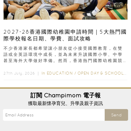
2027-28香港國際幼稚園申請時間｜5大熱門國
際學校報名日期、學費、面試攻略
不少香港家長都希望讓小朋友從小接受國際教育，在雙
語或全英語環境中成長，並為未來升讀國際小學、中學
甚至海外大學做好準備。然而，香港熱門國際幼稚園競
爭激烈，大部分學校會於入學前約一年開始接受申請...
In
EDUCATION
/
OPEN DAY & SCHOOL EVENTS
27th July, 2026 ｜
訂閱
Champimom
電子報
獲取最新懷孕育兒、升學及親子資訊
Send