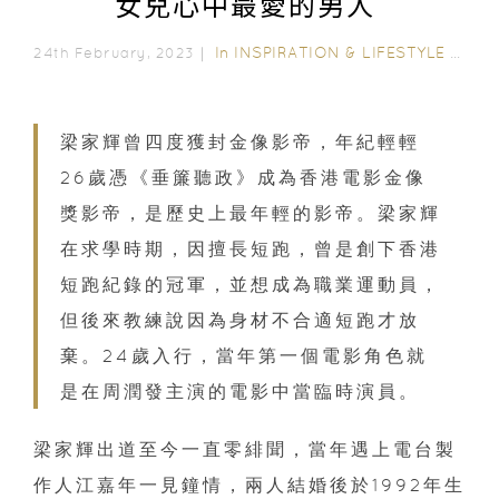
女兒心中最愛的男人
In
INSPIRATION & LIFESTYLE
/
INS
24th February, 2023｜
梁家輝曾四度獲封金像影帝，年紀輕輕
26歲憑《垂簾聽政》成為香港電影金像
獎影帝，是歷史上最年輕的影帝。梁家輝
在求學時期，因擅長短跑，曾是創下香港
短跑紀錄的冠軍，並想成為職業運動員，
但後來教練說因為身材不合適短跑才放
棄。24歲入行，當年第一個電影角色就
是在周潤發主演的電影中當臨時演員。
梁家輝出道至今一直零緋聞，當年遇上電台製
作人江嘉年一見鐘情，兩人結婚後於1992年生