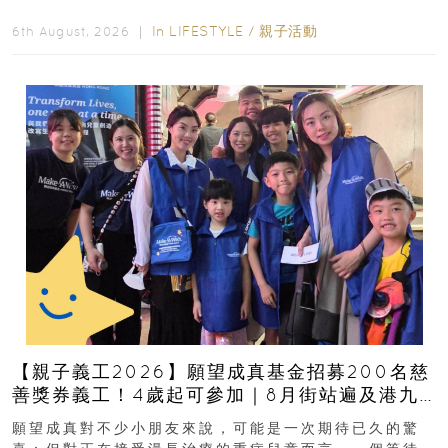
好去處！暑假唔想再行商場...
In
LIFESTYLE
/
親子活動
6th August, 2026 ｜
【親子義工2026】願望成真基金招募200名慈
善獎券義工！4歲起可參加｜8月街站遍及港九
新界
願望成真對不少小朋友來說，可能是一次期待已久的驚