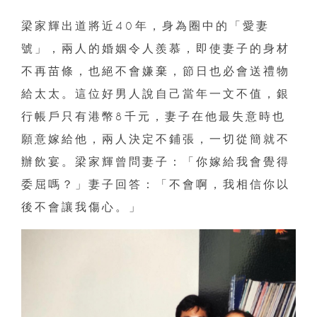
梁家輝出道將近40年，身為圈中的「愛妻
號」，兩人的婚姻令人羨慕，即使妻子的身材
不再苗條，也絕不會嫌棄，節日也必會送禮物
給太太。這位好男人說自己當年一文不值，銀
行帳戶只有港幣8千元，妻子在他最失意時也
願意嫁給他，兩人決定不鋪張，一切從簡就不
辦飲宴。梁家輝曾問妻子：「你嫁給我會覺得
委屈嗎？」妻子回答：「不會啊，我相信你以
後不會讓我傷心。」