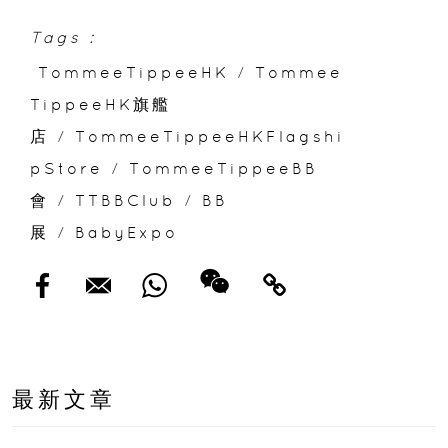
Tags :
TommeeTippeeHK
/
Tommee
TippeeHK旗艦
店
/
TommeeTippeeHKFlagshi
pStore
/
TommeeTippeeBB
會
/
TTBBClub
/
BB
展
/
BabyExpo
最新文章