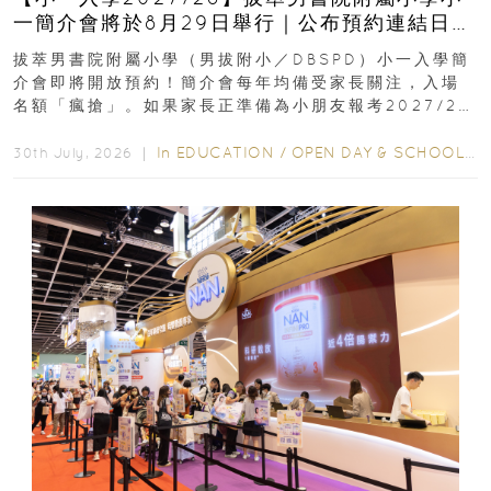
一簡介會將於8月29日舉行｜公布預約連結日期
｜更設有網上重溫
拔萃男書院附屬小學（男拔附小／DBSPD）小一入學簡
介會即將開放預約！簡介會每年均備受家長關注，入場
名額「瘋搶」。如果家長正準備為小朋友報考2027/28
學年小一，想...
In
EDUCATION
/
OPEN DAY & SCHOOL EVENTS
30th July, 2026 ｜