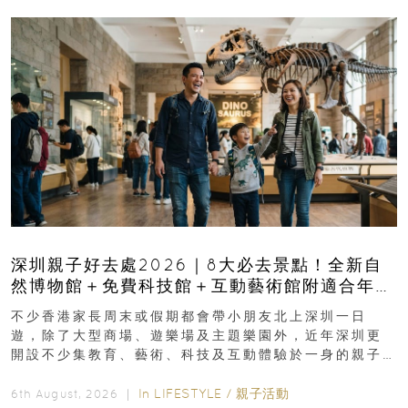
深圳親子好去處2026｜8大必去景點！全新自
然博物館＋免費科技館＋互動藝術館附適合年
齡、交通、門票、開放時間
不少香港家長周末或假期都會帶小朋友北上深圳一日
遊，除了大型商場、遊樂場及主題樂園外，近年深圳更
開設不少集教育、藝術、科技及互動體驗於一身的親子
好去處！暑假唔想再行商場...
In
LIFESTYLE
/
親子活動
6th August, 2026 ｜