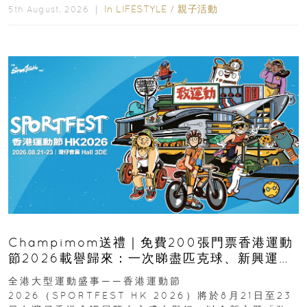
In
LIFESTYLE
/
親子活動
5th August, 2026 ｜
Champimom送禮｜免費200張門票香港運動
節2026載譽歸來：一次睇盡匹克球、新興運
動、街舞比賽＋逾百運動品牌展覽
全港大型運動盛事——香港運動節
2026（SPORTFEST HK 2026）將於8月21日至23