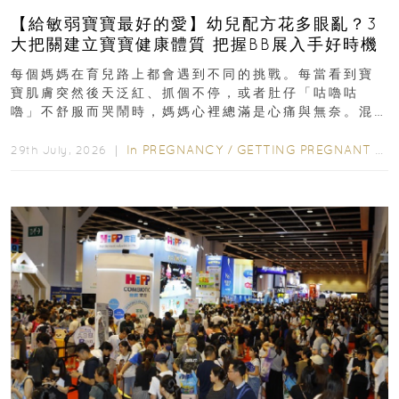
【給敏弱寶寶最好的愛】幼兒配方花多眼亂？3
大把關建立寶寶健康體質 把握BB展入手好時機
每個媽媽在育兒路上都會遇到不同的挑戰。每當看到寶
寶肌膚突然後天泛紅、抓個不停，或者肚仔「咕嚕咕
嚕」不舒服而哭鬧時，媽媽心裡總滿是心痛與無奈。混
合餵養揀奶粉？選擇幼兒配...
In
PREGNANCY
/
GETTING PREGNANT
/
P
29th July, 2026 ｜