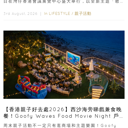
日在灣仔香港會議展覽中心盛大舉行，以全新主題「敢
運動大排檔」登場，集合...
In
LIFESTYLE
/
親子活動
3rd August, 2026 ｜
【香港親子好去處2026】西沙海旁睇戲兼食晚
餐！Goofy Waves Food Movie Night 戶
外影院逢週末登場
周末親子活動不一定只有逛商場和主題樂園！Goofy