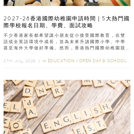
2027-28香港國際幼稚園申請時間｜5大熱門國
際學校報名日期、學費、面試攻略
不少香港家長都希望讓小朋友從小接受國際教育，在雙
語或全英語環境中成長，並為未來升讀國際小學、中學
甚至海外大學做好準備。然而，香港熱門國際幼稚園競
爭激烈，大部分學校會於入學前約一年開始接受申請...
In
EDUCATION
/
OPEN DAY & SCHOOL EVENTS
27th July, 2026 ｜