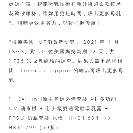
媽媽而設，智能吸乳技術和新升級超柔軟按摩
花瓣矽膠杯，讓妳用更短時間，吸出更多母乳
*。餵哺更快更省力，記緊把握優惠！
*根據美國HUT消費者研究， 2021 年 4 月
(SGS) 對 70 位美國媽媽為期 12 天，共
1,736 次吸乳經驗的調查。結果與競爭品牌相
比，Tommee Tippee 的喇叭可吸出更多母
乳。
1. 【All in 1新手爸媽必備套裝 A】多功能
UV 消毒機 + 新升級雙邊電動吸乳器 +
PPSU 奶瓶套裝 原價：HK$4,694 >>
HK$1,799（39折）