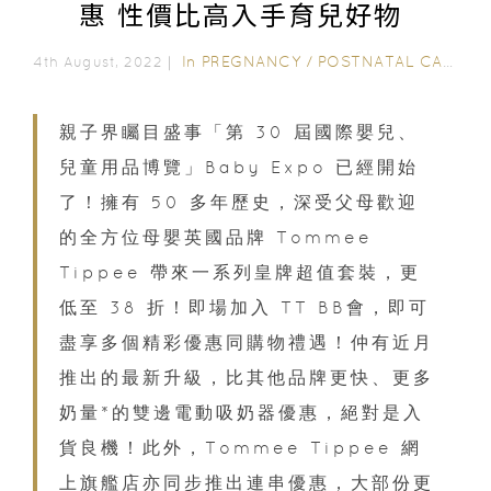
惠 性價比高入手育兒好物
In
PREGNANCY
/
POSTNATAL CARE
/
0
4th August, 2022｜
親子界矚目盛事「第 30 屆國際嬰兒、
兒童用品博覽」Baby Expo 已經開始
了！擁有 50 多年歷史，深受父母歡迎
的全方位母嬰英國品牌 Tommee
Tippee 帶來一系列皇牌超值套裝，更
低至 38 折！即場加入 TT BB會，即可
盡享多個精彩優惠同購物禮遇！仲有近月
推出的最新升級，比其他品牌更快、更多
奶量*的雙邊電動吸奶器優惠，絕對是入
貨良機！此外，Tommee Tippee 網
上旗艦店亦同步推出連串優惠，大部份更