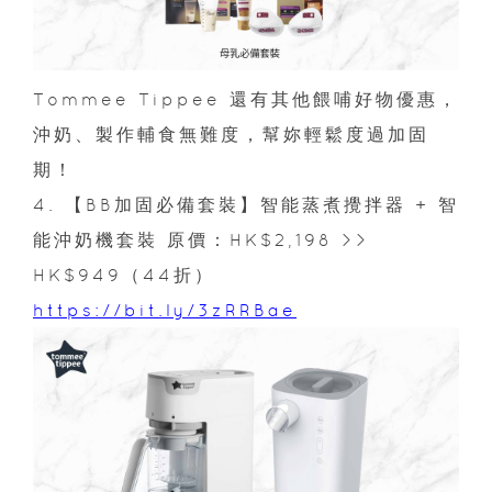
Tommee Tippee 還有其他餵哺好物優惠，
沖奶、製作輔食無難度，幫妳輕鬆度過加固
期！
4. 【BB加固必備套裝】智能蒸煮攪拌器 + 智
能沖奶機套裝 原價：HK$2,198 >>
HK$949（44折）
https://bit.ly/3zRRBae