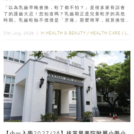
瑯質 兒童牙膏防護指南
「以為乳齒早晚會換，蛀了都不怕？」是很多家長誤會
了的護齒大忌！您知道嗎？乳齒期正是兒童蛀牙的高危
時期。乳齒蛀蝕不僅僅是「牙痛」那麼簡單，就算換恆
齒也有影響！後果將如骨牌效應般...
In
HEALTH & BEAUTY
/
HEALTH CARE
/
LIFESTYLE
31st July, 2026 ｜
【小一入學2027/28】拔萃男書院附屬小學小