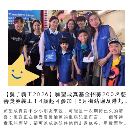
【親子義工2026】願望成真基金招募200名慈
善獎券義工！4歲起可參加｜8月街站遍及港九
新界
願望成真對不少小朋友來說，可能是一次期待已久的驚
喜；但對正在接受漫長治療的重病兒童而言，一個等待
實現的願望，卻可以成為陪伴他們走過低谷、勇敢面對
逆境的重要力量。▲ 願...