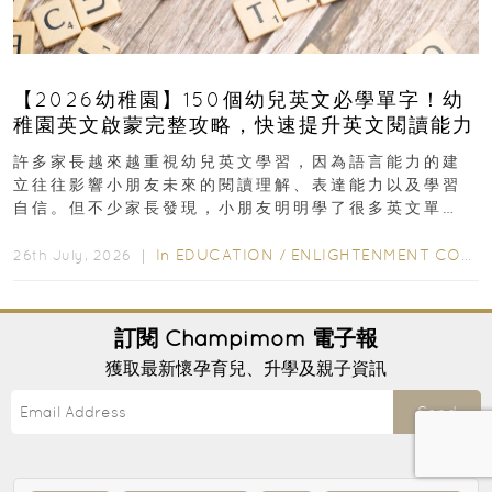
【2026幼稚園】150個幼兒英文必學單字！幼
稚園英文啟蒙完整攻略，快速提升英文閱讀能力
許多家長越來越重視幼兒英文學習，因為語言能力的建
立往往影響小朋友未來的閱讀理解、表達能力以及學習
自信。但不少家長發現，小朋友明明學了很多英文單
字，真正開始閱讀英文故事書時，仍然容易卡住...
In
EDUCATION
/
ENLIGHTENMENT CORNER
26th July, 2026 ｜
訂閱
Champimom
電子報
獲取最新懷孕育兒、升學及親子資訊
Send