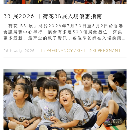
BB 展2026 ︳荷花BB展入場優惠指南
「荷花 BB 展」將於2026年7月30日至8月2日於香港
會議展覽中心舉行，展會有多達500個展銷攤位，齊集
更多最新、最齊全的親子資訊，各位準爸媽在入場前應
先閱讀購物指南...
In
PREGNANCY
/
GETTING PREGNANT
/
P
28th July, 2026 ｜