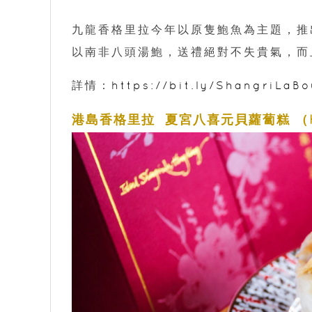
九龍香格里拉今年以原隻鮑魚為主題，推
以南非八頭湯鮑，送禮絕對不失貴氣，而
詳情：
https://bit.ly/ShangriLa
港島香格里拉 夏宮八喜元貝蘿蔔糕 （H