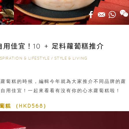
自用佳宜！10 + 足料蘿蔔糕推介
SPIRATION & LIFESTYLE
/
STYLE & LIVING
吃蘿蔔糕的時候，編輯今年就為大家推介不同品牌的蘿
禮自用佳宜！一起來看看有沒有你的心水蘿蔔糕啦！
糕 （HKD568）