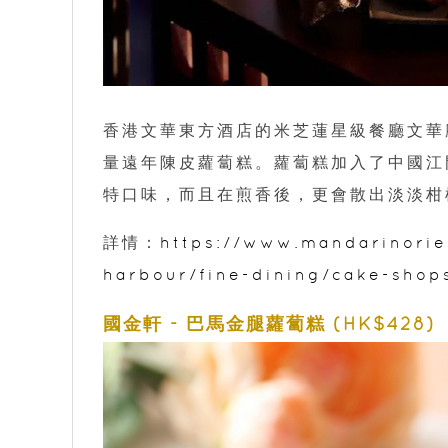
香港文華東方酒店的米芝蓮星級餐廳文華
量遠年陳皮蘿蔔糕。蘿蔔糕加入了中國江
特口味，而且在煎香後，更會散出淡淡柑
詳情：
https://www.mandarinorie
harbour/fine-dining/cake-sho
國金軒 - 巴馬金腿蘿蔔糕 (HK$428)