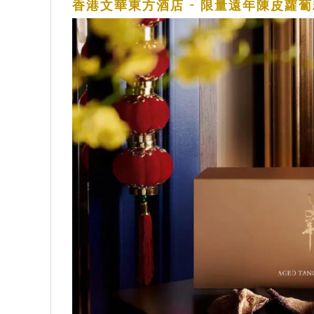
香港文華東方酒店 - 限量遠年陳皮蘿蔔糕