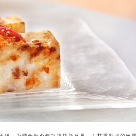
不怪，而國金軒今年就搞搞新意見，以甘香酥脆的巴