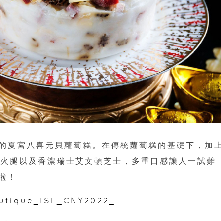
的夏宮八喜元貝蘿蔔糕。在傳統蘿蔔糕的基礎下，加
毛豬火腿以及香濃瑞士艾文頓芝士，多重口感讓人一試難
啦！
Boutique_ISL_CNY2022_