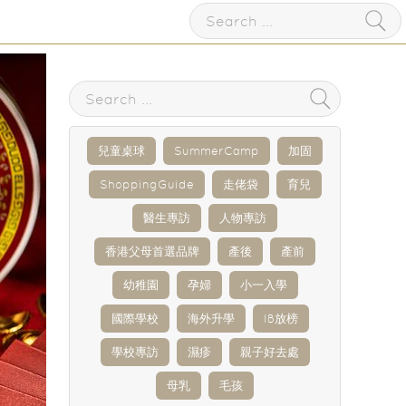
兒童桌球
SummerCamp
加固
ShoppingGuide
走佬袋
育兒
醫生專訪
人物專訪
香港父母首選品牌
產後
產前
幼稚園
孕婦
小一入學
國際學校
海外升學
IB放榜
學校專訪
濕疹
親子好去處
母乳
毛孩