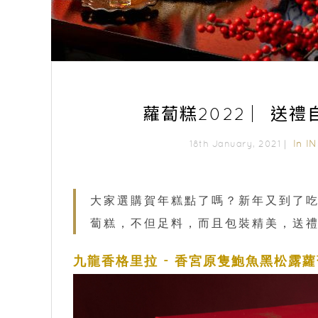
蘿蔔糕2022 ︳送禮
In
IN
18th January, 2021｜
大家選購賀年糕點了嗎？新年又到了
蔔糕，不但足料，而且包裝精美，送
九龍香格里拉 - 香宮原隻鮑魚黑松露蘿蔔