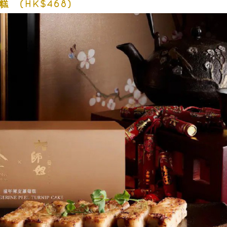
 (HK$468)