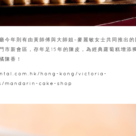
廳今年則有由黃師傅與大師姐–麥麗敏女士共同推出的
門市新會區，存年足15年的陳皮，為經典蘿蔔糕增添
橘陳香！
ntal.com.hk/hong-kong/victoria-
ps/mandarin-cake-shop