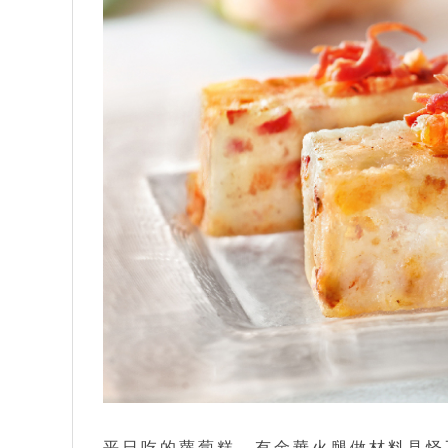
平日吃的蘿蔔糕，有金華火腿做材料見怪