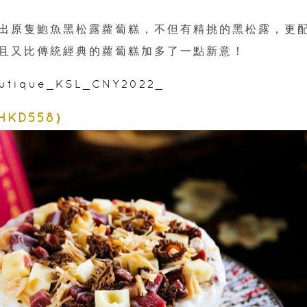
出原隻鮑魚黑松露蘿蔔糕，不但有精挑的黑松露，更
且又比傳統經典的蘿蔔糕加多了一點新意！
Boutique_KSL_CNY2022_
KD558）