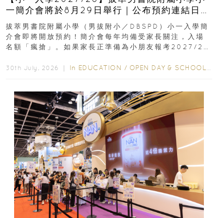
一簡介會將於8月29日舉行｜公布預約連結日期
｜更設有網上重溫
拔萃男書院附屬小學（男拔附小／DBSPD）小一入學簡
介會即將開放預約！簡介會每年均備受家長關注，入場
名額「瘋搶」。如果家長正準備為小朋友報考2027/28
學年小一，想...
In
EDUCATION
/
OPEN DAY & SCHOOL EVENTS
30th July, 2026 ｜