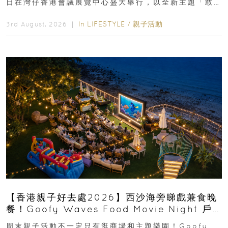
日在灣仔香港會議展覽中心盛大舉行，以全新主題「敢
運動大排檔」登場，集合...
In
LIFESTYLE
/
親子活動
3rd August, 2026 ｜
【香港親子好去處2026】西沙海旁睇戲兼食晚
餐！Goofy Waves Food Movie Night 戶
外影院逢週末登場
周末親子活動不一定只有逛商場和主題樂園！Goofy