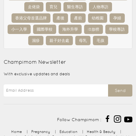
走佬袋
育兒
醫生專訪
人物專訪
香港父母首選品牌
產後
產前
幼稚園
孕婦
小一入學
國際學校
海外升學
IB放榜
學校專訪
濕疹
親子好去處
母乳
毛孩
Champimom
Newsletter
With exclusive updates and deals
Send
Follow Champimom :
Home
|
Pregnancy
|
Education
|
Health & Beauty
|