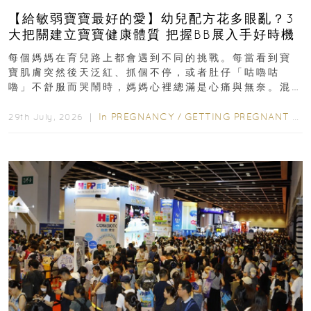
【給敏弱寶寶最好的愛】幼兒配方花多眼亂？3
大把關建立寶寶健康體質 把握BB展入手好時機
每個媽媽在育兒路上都會遇到不同的挑戰。每當看到寶
寶肌膚突然後天泛紅、抓個不停，或者肚仔「咕嚕咕
嚕」不舒服而哭鬧時，媽媽心裡總滿是心痛與無奈。混
合餵養揀奶粉？選擇幼兒配...
In
PREGNANCY
/
GETTING PREGNANT
/
P
29th July, 2026 ｜