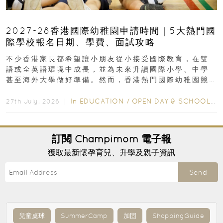
2027-28香港國際幼稚園申請時間｜5大熱門國
際學校報名日期、學費、面試攻略
不少香港家長都希望讓小朋友從小接受國際教育，在雙
語或全英語環境中成長，並為未來升讀國際小學、中學
甚至海外大學做好準備。然而，香港熱門國際幼稚園競
爭激烈，大部分學校會於入學前約一年開始接受申請...
In
EDUCATION
/
OPEN DAY & SCHOOL EVENTS
27th July, 2026 ｜
訂閱
Champimom
電子報
獲取最新懷孕育兒、升學及親子資訊
Send
兒童桌球
SummerCamp
加固
ShoppingGuide