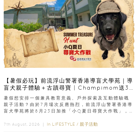
【暑假必玩】前流浮山警署香港導盲犬學苑｜導
盲犬親子體驗＋古蹟尋寶 | Champimom送3
組免費名額
暑假想安排一個兼具教育意義、戶外探索及互動體驗嘅
親子活動？由於7月場次反應熱烈，前流浮山警署香港導
盲犬學苑將於8月23日加推「小Q夏日尋寶大作戰」，家
長與小朋友可以走進前流浮山警署...
In
LIFESTYLE
/
親子活動
7th August, 2026 ｜