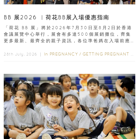
BB 展2026 ︳荷花BB展入場優惠指南
「荷花 BB 展」將於2026年7月30日至8月2日於香港
會議展覽中心舉行，展會有多達500個展銷攤位，齊集
更多最新、最齊全的親子資訊，各位準爸媽在入場前應
先閱讀購物指南...
In
PREGNANCY
/
GETTING PREGNANT
/
P
28th July, 2026 ｜