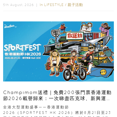
In
LIFESTYLE
/
親子活動
5th August, 2026 ｜
Champimom送禮｜免費200張門票香港運動
節2026載譽歸來：一次睇盡匹克球、新興運
動、街舞比賽＋逾百運動品牌展覽
全港大型運動盛事——香港運動節
2026（SPORTFEST HK 2026）將於8月21日至23