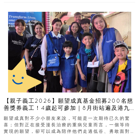
【親子義工2026】願望成真基金招募200名慈
善獎券義工！4歲起可參加｜8月街站遍及港九
新界
願望成真對不少小朋友來說，可能是一次期待已久的驚
喜；但對正在接受漫長治療的重病兒童而言，一個等待
實現的願望，卻可以成為陪伴他們走過低谷、勇敢面對
逆境的重要力量。▲ 願...