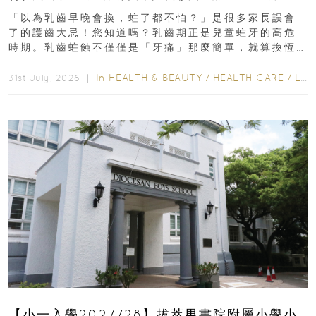
瑯質 兒童牙膏防護指南
「以為乳齒早晚會換，蛀了都不怕？」是很多家長誤會
了的護齒大忌！您知道嗎？乳齒期正是兒童蛀牙的高危
時期。乳齒蛀蝕不僅僅是「牙痛」那麼簡單，就算換恆
齒也有影響！後果將如骨牌效應般...
In
HEALTH & BEAUTY
/
HEALTH CARE
/
LIFESTYLE
31st July, 2026 ｜
【小一入學2027/28】拔萃男書院附屬小學小