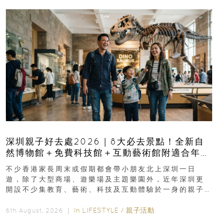
深圳親子好去處2026｜8大必去景點！全新自
然博物館＋免費科技館＋互動藝術館附適合年
齡、交通、門票、開放時間
不少香港家長周末或假期都會帶小朋友北上深圳一日
遊，除了大型商場、遊樂場及主題樂園外，近年深圳更
開設不少集教育、藝術、科技及互動體驗於一身的親子
好去處！暑假唔想再行商場...
In
LIFESTYLE
/
親子活動
6th August, 2026 ｜