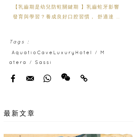
Night 戶外影院逢週末登場
【乳齒期是幼兒防蛀關鍵期 】乳齒蛀牙影響
發育與學習？養成良好口腔習慣， 舒適達 強
化琺瑯質 兒童牙膏防護指南
Tags :
AquatioCaveLuxuryHotel
/
M
atera
/
Sassi
最新文章