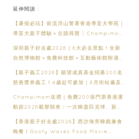
延伸閱讀 :
【暑假必玩】前流浮山警署香港導盲犬學苑｜
導盲犬親子體驗＋古蹟尋寶 | Champimom
送3組免費名額
深圳親子好去處2026｜8大必去景點！全新
自然博物館＋免費科技館＋互動藝術館附適合
年齡、交通、門票、開放時間
【親子義工2026】願望成真基金招募200名
慈善獎券義工！4歲起可參加｜8月街站遍及
港九新界
Champimom送禮｜免費200張門票香港運
動節2026載譽歸來：一次睇盡匹克球、新興
運動、街舞比賽＋逾百運動品牌展覽
【香港親子好去處2026】西沙海旁睇戲兼食
晚餐！Goofy Waves Food Movie