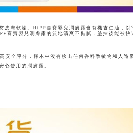
防皮膚乾燥。HiPP喜寶嬰兒潤膚露含有機杏仁油，以
iPP喜寶嬰兒潤膚露的質地清爽不黏膩，塗抹後能被快
星最高安全評分，樣本中沒有檢出任何香料致敏物和人造
安心使用的潤膚露。