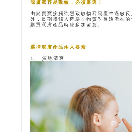
潤膚露容易致敏，必須嚴選！
由於寶寶接觸強烈致敏物容易產生過敏反
外，長期接觸人造麝香物質對長遠潛在的
購買潤膚產品時應多加留意。
選擇潤膚產品兩大要素
1.	質地清爽