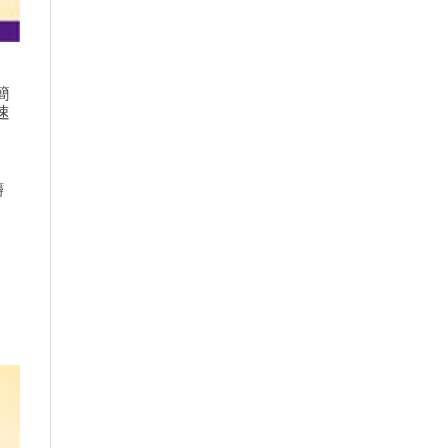
簡
速
麝