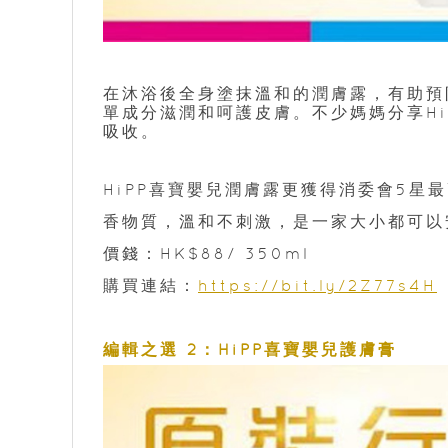
在沐浴後全身塗抹溫和的潤膚露，有助預
單成分滋潤和呵護皮膚。不少媽媽分享H
吸收。
HiPP喜寶嬰兒潤膚露更獲得消委會5
香物質，溫和不刺激，是一家大小都可以
價錢：HK$88/ 350ml
購買連結：
https://bit.ly/2Z77s4H
編輯之選 2：HiPP喜寶嬰兒護膚膏