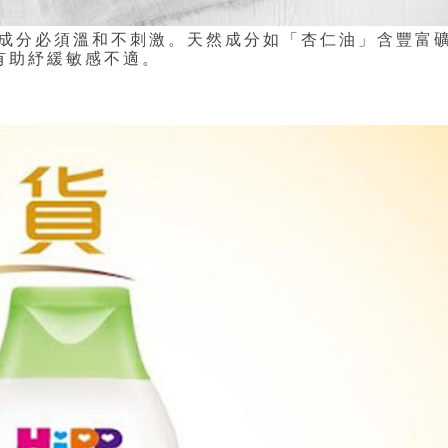
成分必須溫和不刺激。天然成分如「杏仁油」含豐富
有助紓緩敏感不適。