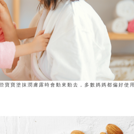
些寶寶塗抹潤膚露時會動來動去，多數媽媽都偏好使