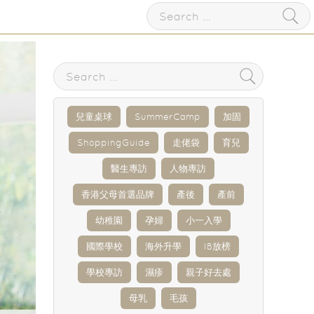
兒童桌球
SummerCamp
加固
ShoppingGuide
走佬袋
育兒
醫生專訪
人物專訪
香港父母首選品牌
產後
產前
幼稚園
孕婦
小一入學
國際學校
海外升學
IB放榜
學校專訪
濕疹
親子好去處
母乳
毛孩