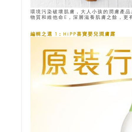
環境污染破壞肌膚，大人小孩的潤膚產品
物質和維他命E，深層滋養肌膚之餘，更
編輯之選 1：HiPP喜寶嬰兒潤膚露