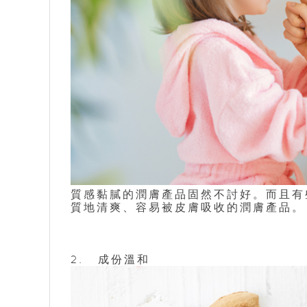
質感黏膩的潤膚產品固然不討好。而且有
質地清爽、容易被皮膚吸收的潤膚產品。
2.	成份溫和