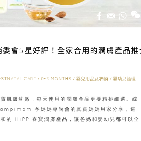
s｜獲消委會5星好評！全家合用的潤膚產品推
OSTNATAL CARE
/
0-3 MONTHS
/
嬰兒用品及衣物
/
嬰幼兒護理
寶寶肌膚幼嫩，每天使用的潤膚產品更要精挑細選。綜
ampimom 孕媽媽專尚會的真實媽媽用家分享，這
的 HiPP 喜寶潤膚產品，讓爸媽和嬰幼兒都可以全