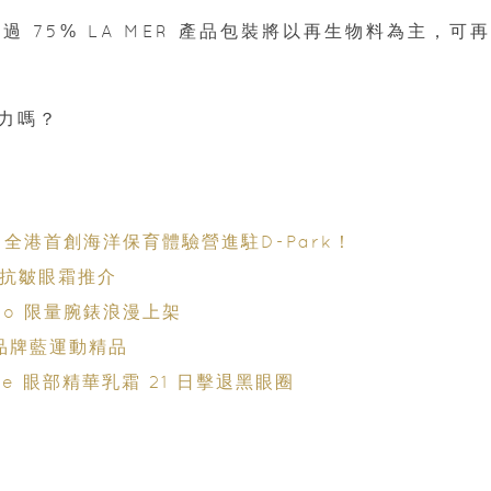
，超過 75% LA MER 產品包裝將以再生物料為主，可再
力嗎？
育？全港首創海洋保育體驗營進駐D-Park！
齡抗皺眼霜推介
意的飛行石 天空之城 X Seiko 限量腕錶浪漫上架
京概念店推品牌藍運動精品
trate 眼部精華乳霜 21 日擊退黑眼圈