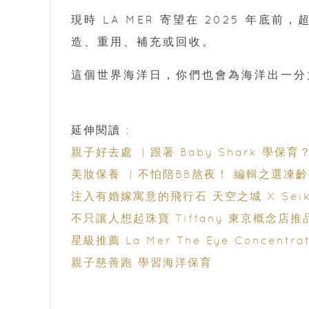
現時 LA MER 寄望在 2025 年底前
造、重用、補充或回收。
這個世界海洋日，你們也會為海洋出一分
延伸閱讀 :
親子好去處 ︳跟著 Baby Shark 學保
美妝保養 ︳不怕陪BB熬夜！ 編輯之選凍
注入有婚嫁寓
不只讓人想起珠寶 Tiffany 東
星級推薦 La Mer The Eye Concen
親子慈善跑 學習海洋保育