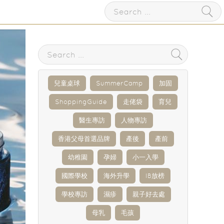
兒童桌球
SummerCamp
加固
ShoppingGuide
走佬袋
育兒
醫生專訪
人物專訪
香港父母首選品牌
產後
產前
幼稚園
孕婦
小一入學
國際學校
海外升學
IB放榜
學校專訪
濕疹
親子好去處
母乳
毛孩