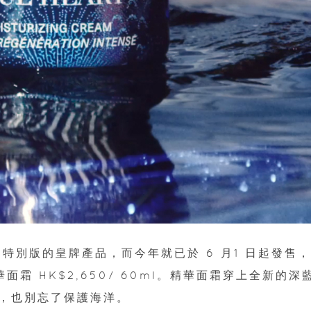
出特別版的皇牌產品，而今年就已於 6 月1 日起發售
精華面霜 HK$2,650/ 60ml。精華面霜穿上全新的深
，也別忘了保護海洋。