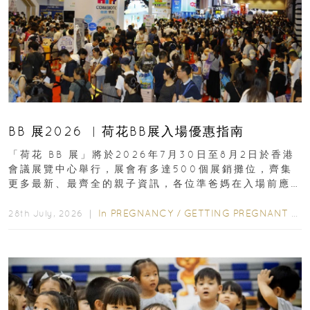
BB 展2026 ︳荷花BB展入場優惠指南
「荷花 BB 展」將於2026年7月30日至8月2日於香港
會議展覽中心舉行，展會有多達500個展銷攤位，齊集
更多最新、最齊全的親子資訊，各位準爸媽在入場前應
先閱讀購物指南...
In
PREGNANCY
/
GETTING PREGNANT
/
P
28th July, 2026 ｜