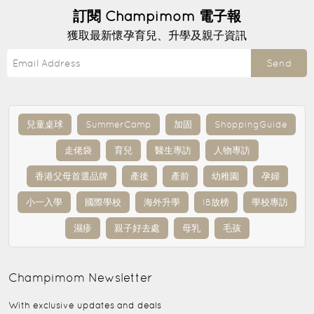
訂閱
Champimom
電子報
獲取最新懷孕育兒、升學及親子資訊
Send
兒童桌球
SummerCamp
加固
ShoppingGuide
走佬袋
育兒
醫生專訪
人物專訪
香港父母首選品牌
產後
產前
幼稚園
孕婦
小一入學
國際學校
海外升學
IB放榜
學校專訪
濕疹
親子好去處
母乳
毛孩
Champimom
Newsletter
With exclusive updates and deals