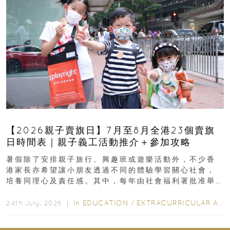
【2026親子賣旗日】7月至8月全港23個賣旗
日時間表｜親子義工活動推介＋參加攻略
暑假除了安排親子旅行、興趣班或遊樂活動外，不少香
港家長亦希望讓小朋友透過不同的體驗學習關心社會，
培養同理心及責任感。其中，每年由社會福利署批准舉
行的小朋友賣旗日小朋友，正是一項既有教育意義...
In
EDUCATION
/
EXTRACURRICULAR ACTIVITIES
24th July, 2026 ｜