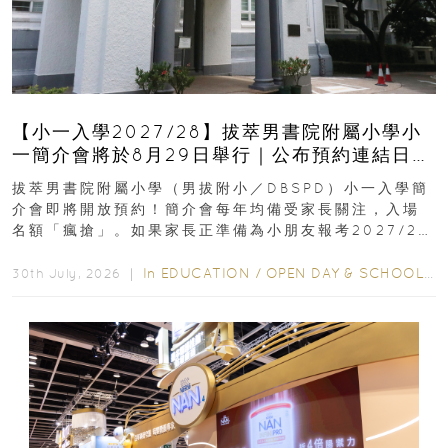
【小一入學2027/28】拔萃男書院附屬小學小
一簡介會將於8月29日舉行｜公布預約連結日期
｜更設有網上重溫
拔萃男書院附屬小學（男拔附小／DBSPD）小一入學簡
介會即將開放預約！簡介會每年均備受家長關注，入場
名額「瘋搶」。如果家長正準備為小朋友報考2027/28
學年小一，想...
In
EDUCATION
/
OPEN DAY & SCHOOL EVENTS
30th July, 2026 ｜