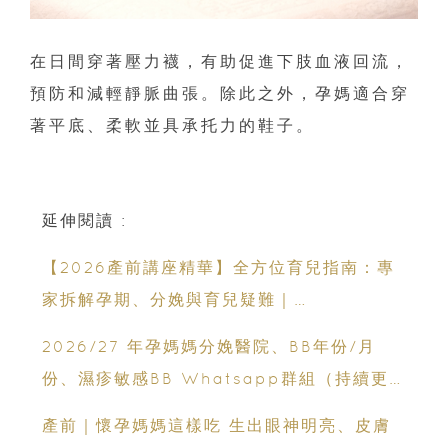
在日間穿著壓力襪，有助促進下肢血液回流，
預防和減輕靜脈曲張。除此之外，孕媽適合穿
著平底、柔軟並具承托力的鞋子。
延伸閱讀 :
【2026產前講座精華】全方位育兒指南：專
家拆解孕期、分娩與育兒疑難｜
Champimom
2026/27 年孕媽媽分娩醫院、BB年份/月
份、濕疹敏感BB Whatsapp群組（持續更
新）
產前｜懷孕媽媽這樣吃 生出眼神明亮、皮膚