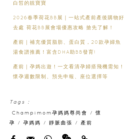
白皙的靚寶寶
2026春季荷花BB展｜一站式產前產後購物好
去處 荷花BB展會場優惠攻略 搶先了解！
產前｜補充優質脂肪、蛋白質，20款孕婦魚
湯食譜推薦！富含DHA助BB發育!
產前｜孕媽出遊！一文看清孕婦搭飛機需知！
懷孕週數限制、預先申報、座位選擇等
Tags :
Champimom孕媽媽尊尚會
/
懷
孕
/
孕媽媽
/
靜脈曲張
/
產前