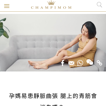
孕媽易患靜脈曲張 腿上的青筋會