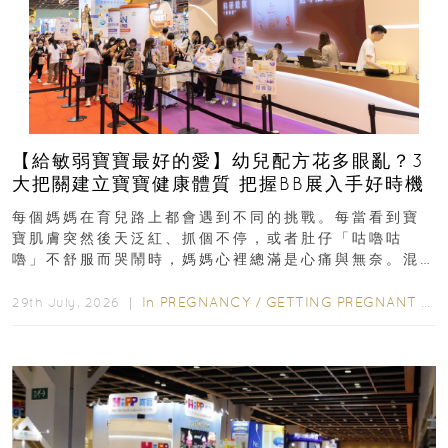
【給敏弱寶寶最好的愛】幼兒配方花多眼亂？3
大把關建立寶寶健康體質 把握BB展入手好時機
每個媽媽在育兒路上都會遇到不同的挑戰。每當看到寶
寶肌膚突然後天泛紅、抓個不停，或者肚仔「咕嚕咕
嚕」不舒服而哭鬧時，媽媽心裡總滿是心痛與無奈。混
合餵養揀奶粉？選擇幼兒配...
In
PREGNANCY
/
GETTING PREGNANT
/
P
29th July, 2026 ｜