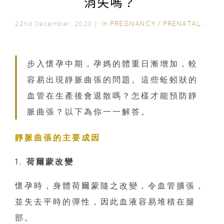
消失嗎？
In
PREGNANCY
/
PRENATAL CARE
22nd December, 2020｜
步入懷孕中期，孕媽的體重日漸增加，較
容易出現靜脈曲張的問題。這些蚯蚓狀的
血管在生產後會退散嗎？怎樣才能預防靜
脈曲張？以下為你一一解答。
靜脈曲張的主要成因
1. 荷爾蒙改變
懷孕時，身體荷爾蒙隨之改變，令血管擴張，
並失去平時的彈性，因此血液容易堆積在腿
部。