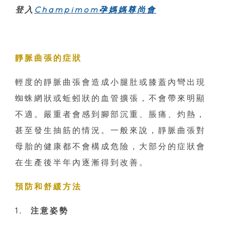
登入
Champimom孕媽媽尊尚會
靜脈曲張的症狀
輕度的靜脈曲張會造成小腿肚或膝蓋內彎出現
蜘蛛網狀或蚯蚓狀的血管擴張，不會帶來明顯
不適。嚴重者會感到腳部沉重、脹痛、灼熱，
甚至發生抽筋的情況。一般來說，靜脈曲張對
母胎的健康都不會構成危險，大部分的症狀會
在生產後半年內逐漸得到改善。
預防和舒緩方法
1. 注意姿勢