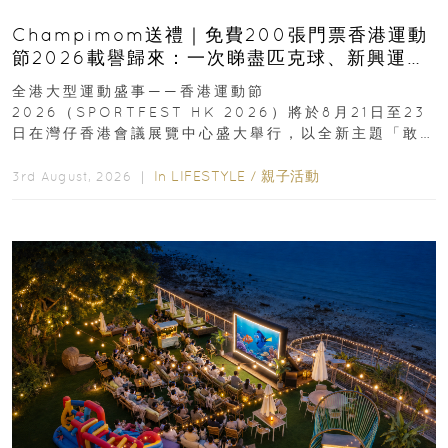
Champimom送禮｜免費200張門票香港運動
節2026載譽歸來：一次睇盡匹克球、新興運
動、街舞比賽＋逾百運動品牌展覽
全港大型運動盛事——香港運動節
2026（SPORTFEST HK 2026）將於8月21日至23
日在灣仔香港會議展覽中心盛大舉行，以全新主題「敢
運動大排檔」登場，集合...
In
LIFESTYLE
/
親子活動
3rd August, 2026 ｜