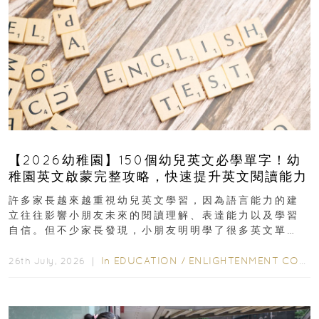
【2026幼稚園】150個幼兒英文必學單字！幼
稚園英文啟蒙完整攻略，快速提升英文閱讀能力
許多家長越來越重視幼兒英文學習，因為語言能力的建
立往往影響小朋友未來的閱讀理解、表達能力以及學習
自信。但不少家長發現，小朋友明明學了很多英文單
字，真正開始閱讀英文故事書時，仍然容易卡住...
In
EDUCATION
/
ENLIGHTENMENT CORNER
26th July, 2026 ｜