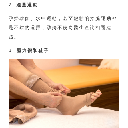
2. 適量運動
孕婦瑜伽、水中運動，甚至輕鬆的抬腿運動都
是不錯的選擇，孕媽不妨向醫生查詢相關建
議。
3. 壓力襪和鞋子