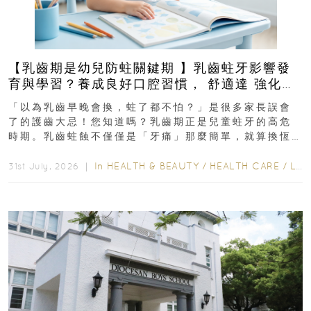
【乳齒期是幼兒防蛀關鍵期 】乳齒蛀牙影響發
育與學習？養成良好口腔習慣， 舒適達 強化琺
瑯質 兒童牙膏防護指南
「以為乳齒早晚會換，蛀了都不怕？」是很多家長誤會
了的護齒大忌！您知道嗎？乳齒期正是兒童蛀牙的高危
時期。乳齒蛀蝕不僅僅是「牙痛」那麼簡單，就算換恆
齒也有影響！後果將如骨牌效應般...
In
HEALTH & BEAUTY
/
HEALTH CARE
/
LIFESTYLE
31st July, 2026 ｜