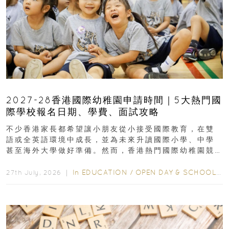
2027-28香港國際幼稚園申請時間｜5大熱門國
際學校報名日期、學費、面試攻略
不少香港家長都希望讓小朋友從小接受國際教育，在雙
語或全英語環境中成長，並為未來升讀國際小學、中學
甚至海外大學做好準備。然而，香港熱門國際幼稚園競
爭激烈，大部分學校會於入學前約一年開始接受申請...
In
EDUCATION
/
OPEN DAY & SCHOOL EVENTS
27th July, 2026 ｜