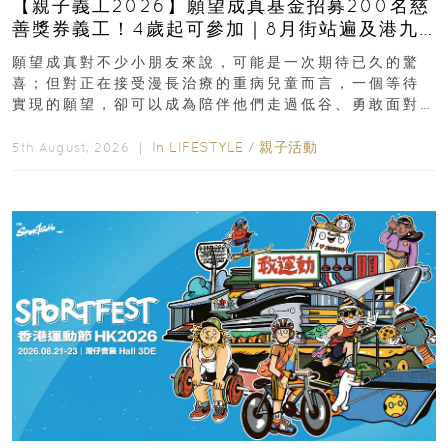
【親子義工2026】願望成真基金招募200名慈
善獎券義工！4歲起可參加｜8月街站遍及港九
新界
願望成真對不少小朋友來說，可能是一次期待已久的驚
喜；但對正在接受漫長治療的重病兒童而言，一個等待
實現的願望，卻可以成為陪伴他們走過低谷、勇敢面對
逆境的重要力量。▲ 願...
In
LIFESTYLE
/
親子活動
5th August, 2026 ｜