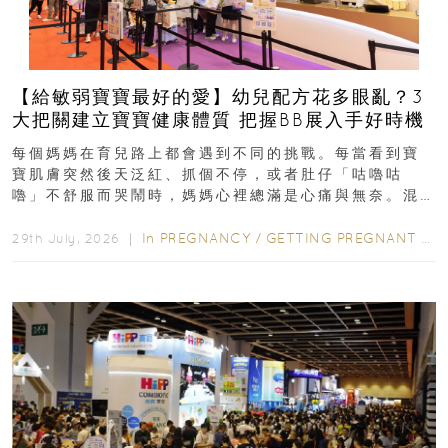
【給敏弱寶寶最好的愛】幼兒配方花多眼亂？3
大把關建立寶寶健康體質 把握BB展入手好時機
每個媽媽在育兒路上都會遇到不同的挑戰。每當看到寶
寶肌膚突然後天泛紅、抓個不停，或者肚仔「咕嚕咕
嚕」不舒服而哭鬧時，媽媽心裡總滿是心痛與無奈。混
合餵養揀奶粉？選擇幼兒配...
In
PREGNANCY
/
GETTING PREGNANT
/
P
29th July, 2026 ｜