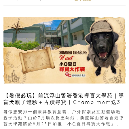
【暑假必玩】前流浮山警署香港導盲犬學苑｜導
盲犬親子體驗＋古蹟尋寶 | Champimom送3
組免費名額
暑假想安排一個兼具教育意義、戶外探索及互動體驗嘅
親子活動？由於7月場次反應熱烈，前流浮山警署香港導
盲犬學苑將於8月23日加推「小Q夏日尋寶大作戰」，家