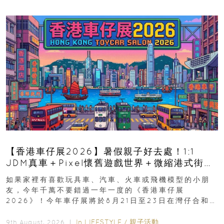
【香港車仔展2026】暑假親子好去處！1:1
JDM真車＋Pixel懷舊遊戲世界＋微縮港式街景
8月灣仔登場 車迷家庭必去！
如果家裡有喜歡玩具車、汽車、火車或飛機模型的小朋
友，今年千萬不要錯過一年一度的《香港車仔展
2026》！今年車仔展將於8月21日至23日在灣仔合和酒
店 Grand Ballroom舉行...
In
LIFESTYLE
/
親子活動
9th August, 2026 ｜