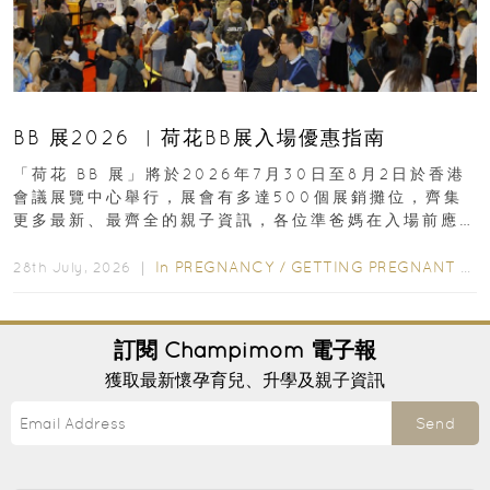
BB 展2026 ︳荷花BB展入場優惠指南
「荷花 BB 展」將於2026年7月30日至8月2日於香港
會議展覽中心舉行，展會有多達500個展銷攤位，齊集
更多最新、最齊全的親子資訊，各位準爸媽在入場前應
先閱讀購物指南...
In
PREGNANCY
/
GETTING PREGNANT
/
P
28th July, 2026 ｜
訂閱
Champimom
電子報
獲取最新懷孕育兒、升學及親子資訊
Send