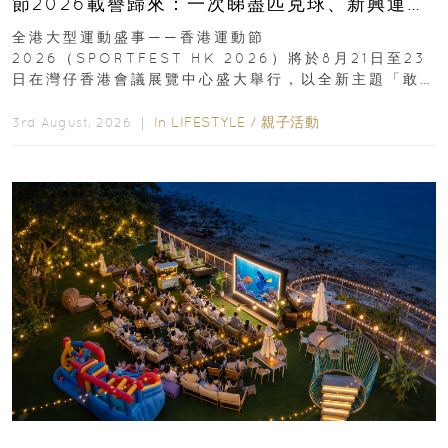
節2026載譽歸來：一次睇盡匹克球、新興運
動、街舞比賽＋逾百運動品牌展覽
全港大型運動盛事——香港運動節
2026（SPORTFEST HK 2026）將於8月21日至23
日在灣仔香港會議展覽中心盛大舉行，以全新主題「敢
運動大排檔」登場，集合...
In
LIFESTYLE
/
親子活動
3rd August, 2026 ｜