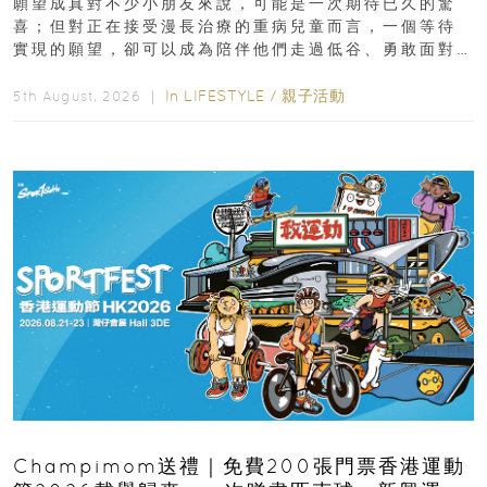
願望成真對不少小朋友來說，可能是一次期待已久的驚
喜；但對正在接受漫長治療的重病兒童而言，一個等待
實現的願望，卻可以成為陪伴他們走過低谷、勇敢面對
逆境的重要力量。▲ 願...
In
LIFESTYLE
/
親子活動
5th August, 2026 ｜
Champimom送禮｜免費200張門票香港運動