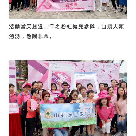
活動當天超過二千名粉紅健兒參與，山頂人頭
湧湧，熱鬧非常。