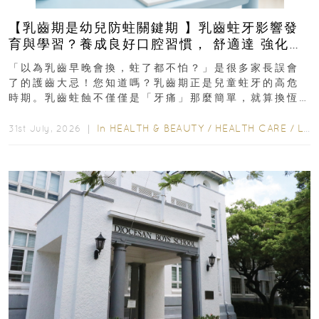
【乳齒期是幼兒防蛀關鍵期 】乳齒蛀牙影響發
育與學習？養成良好口腔習慣， 舒適達 強化琺
瑯質 兒童牙膏防護指南
「以為乳齒早晚會換，蛀了都不怕？」是很多家長誤會
了的護齒大忌！您知道嗎？乳齒期正是兒童蛀牙的高危
時期。乳齒蛀蝕不僅僅是「牙痛」那麼簡單，就算換恆
齒也有影響！後果將如骨牌效應般...
In
HEALTH & BEAUTY
/
HEALTH CARE
/
LIFESTYLE
31st July, 2026 ｜