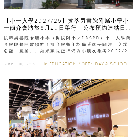
【小一入學2027/28】拔萃男書院附屬小學小
一簡介會將於8月29日舉行｜公布預約連結日期
｜更設有網上重溫
拔萃男書院附屬小學（男拔附小／DBSPD）小一入學簡
介會即將開放預約！簡介會每年均備受家長關注，入場
名額「瘋搶」。如果家長正準備為小朋友報考2027/28
學年小一，想...
In
EDUCATION
/
OPEN DAY & SCHOOL EVENTS
30th July, 2026 ｜