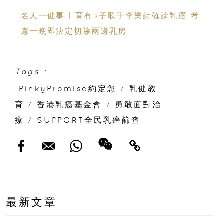
岀專業女性及女企業家」
名人一健事 | 育有3子歌手李樂詩確診乳癌 考
慮一晚即決定切除兩邊乳房
Tags :
PinkyPromise約定您
/
乳健教
育
/
香港乳癌基金會
/
勇敢面對治
療
/
SUPPORT全民乳癌篩查
最新文章