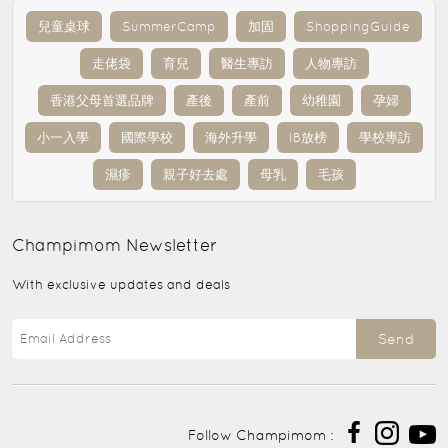
兒童桌球
SummerCamp
加固
ShoppingGuide
走佬袋
育兒
醫生專訪
人物專訪
香港父母首選品牌
產後
產前
幼稚園
孕婦
小一入學
國際學校
海外升學
IB放榜
學校專訪
濕疹
親子好去處
母乳
毛孩
Champimom
Newsletter
With exclusive updates and deals
Send
Follow Champimom :