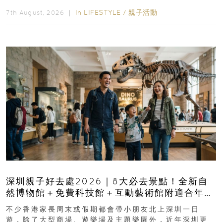
長與小朋友可以走進前流浮山警署...
In
LIFESTYLE
/
親子活動
7th August, 2026 ｜
深圳親子好去處2026｜8大必去景點！全新自
然博物館＋免費科技館＋互動藝術館附適合年
齡、交通、門票、開放時間
不少香港家長周末或假期都會帶小朋友北上深圳一日
遊，除了大型商場、遊樂場及主題樂園外，近年深圳更