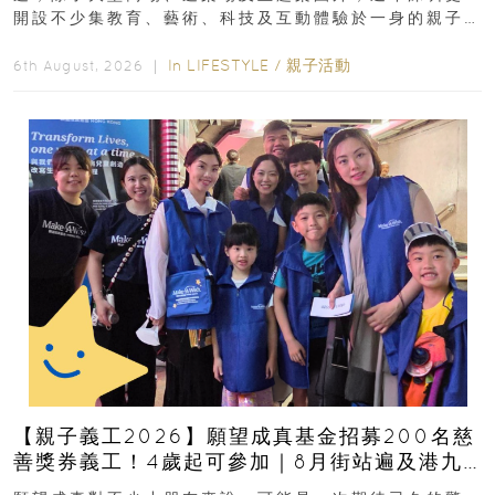
開設不少集教育、藝術、科技及互動體驗於一身的親子
好去處！暑假唔想再行商場...
In
LIFESTYLE
/
親子活動
6th August, 2026 ｜
【親子義工2026】願望成真基金招募200名慈
善獎券義工！4歲起可參加｜8月街站遍及港九
新界