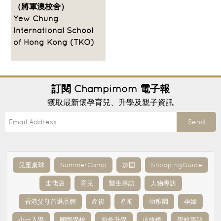
（將軍澳校舍）
Yew Chung
International School
of Hong Kong (TKO)
訂閱
Champimom
電子報
獲取最新懷孕育兒、升學及親子資訊
Send
兒童桌球
SummerCamp
加固
ShoppingGuide
走佬袋
育兒
醫生專訪
人物專訪
香港父母首選品牌
產後
產前
幼稚園
孕婦
小一入學
國際學校
海外升學
IB放榜
學校專訪