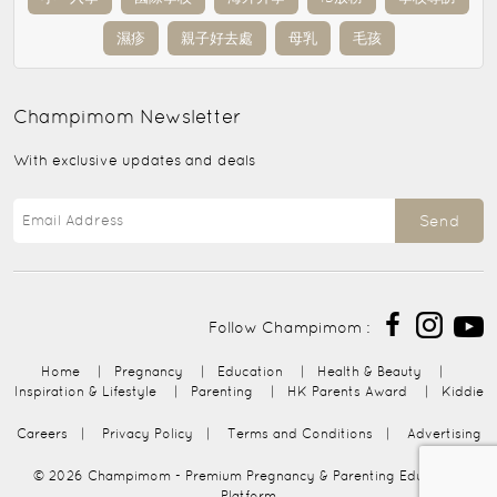
濕疹
親子好去處
母乳
毛孩
Champimom
Newsletter
With exclusive updates and deals
Send
Follow Champimom :
Home
|
Pregnancy
|
Education
|
Health & Beauty
|
Inspiration & Lifestyle
|
Parenting
|
HK Parents Award
|
Kiddie
Careers
|
Privacy Policy
|
Terms and Conditions
|
Advertising
© 2026
Champimom
- Premium Pregnancy & Parenting Education
Platform