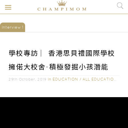
Interview 1
學校專訪 ︳香港思貝禮國際學校
擁偌大校舍-積極發掘小孩潛能
In
EDUCATION
/
ALL EDUCATION
/
SC
29th October, 2019