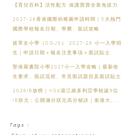
【育兒百科】活性配方 保護寶寶全靠免疫力
2027-28香港國際幼稚園申請時間｜5大熱門
國際學校報名日期、學費、面試攻略
拔萃女小學（DGJS） 2027-28 小一入學招
生｜申請日期＋報名注意事項＋面試貼士
聖保羅書院小學2027小一入學攻略｜最新收
生要求、面試流程、常見面試題目及面試貼士
2026IB放榜｜VSA滬江維多利亞學校誕9位
IB狀元：公開滿分狀元高分秘訣｜衝港大、帝
國理工必看
Tags :