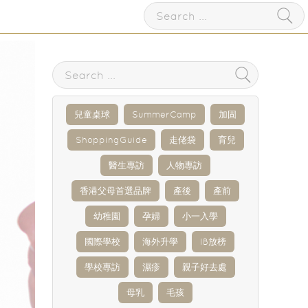
兒童桌球
SummerCamp
加固
ShoppingGuide
走佬袋
育兒
醫生專訪
人物專訪
香港父母首選品牌
產後
產前
幼稚園
孕婦
小一入學
國際學校
海外升學
IB放榜
學校專訪
濕疹
親子好去處
母乳
毛孩