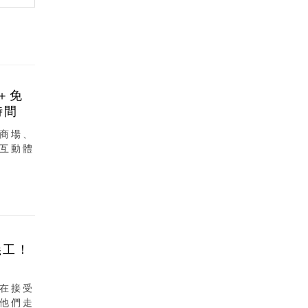
＋免
時間
商場、
互動體
義工！
在接受
他們走