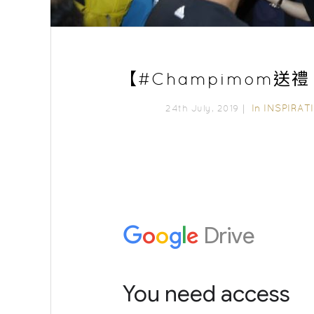
【#Champimom送
In
INSPIRAT
24th July, 2019｜