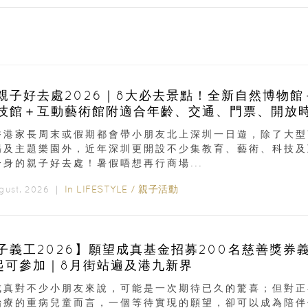
親子好去處2026｜8大必去景點！全新自然博物館
技館＋互動藝術館附適合年齡、交通、門票、開放
香港家長周末或假期都會帶小朋友北上深圳一日遊，除了大型
場及主題樂園外，近年深圳更開設不少集教育、藝術、科技及
一身的親子好去處！暑假唔想再行商場...
In
LIFESTYLE
/
親子活動
ugust, 2026 ｜
子義工2026】願望成真基金招募200名慈善獎券
起可參加｜8月街站遍及港九新界
成真對不少小朋友來說，可能是一次期待已久的驚喜；但對正
治療的重病兒童而言，一個等待實現的願望，卻可以成為陪伴