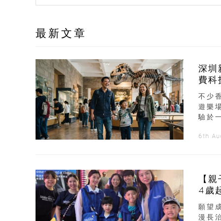
最新文章
深圳
費科
不少
遊樂
驗於
6th A
【親
4歲
願望
漫長