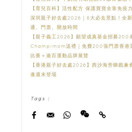
【育兒百科】活性配方 保護寶寶全靠免疫
深圳親子好去處2026｜8大必去景點！
通、門票、開放時間
【親子義工2026】願望成真基金招募20
Champimom送禮｜免費200張門票香
比賽＋逾百運動品牌展覽
【香港親子好去處2026】西沙海旁睇戲兼食晚餐！
逢週末登場
Tags :