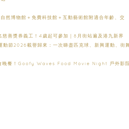
力
全新自然博物館＋免費科技館＋互動藝術館附適合年齡、交
0名慈善獎券義工！4歲起可參加｜8月街站遍及港九新界
港運動節2026載譽歸來：一次睇盡匹克球、新興運動、街
Goofy Waves Food Movie Night 戶外影