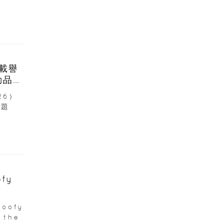
6載譽
動品牌
26）
主題
fy
oofy
 the