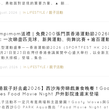
、勇敢面對逆境的重要力量。▲ 願...
In
LIFESTYLE
/
親子活動
ugust, 2026 ｜
ampimom送禮｜免費200張門票香港運動節202
：一次睇盡匹克球、新興運動、街舞比賽＋逾百運
型運動盛事——香港運動節2026（SPORTFEST HK 20
8月21日至23日在灣仔香港會議展覽中心盛大舉行，以全新
動大排檔」登場，集合...
In
LIFESTYLE
/
親子活動
ugust, 2026 ｜
港親子好去處2026】西沙海旁睇戲兼食晚餐！Goo
es Food Movie Night 戶外影院逢週末登場
子活動不一定只有逛商場和主題樂園！Goofy Waves與G
er在西沙GO PARK Aqua推出「Food Movie Night at