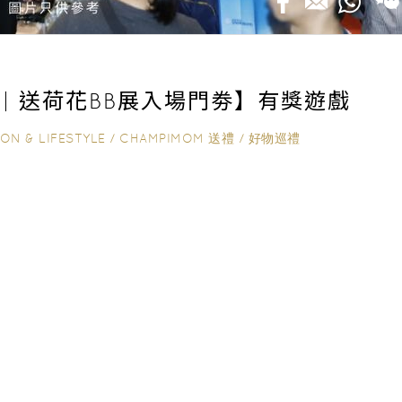
禮 | 送荷花BB展入場門劵】有獎遊戲
ION & LIFESTYLE
/
CHAMPIMOM 送禮
/
好物巡禮