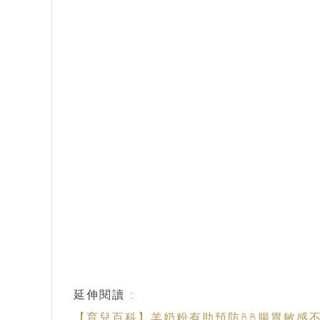
延伸閱讀 :
【育兒百科】羊奶粉有助預防BB腸胃敏感