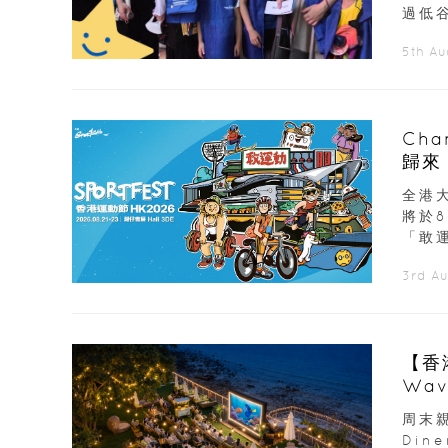
過低谷
5th A
Ch
歸來
展覽
全港大
將於
「敢運
3rd A
【香
Wav
周末親
Din