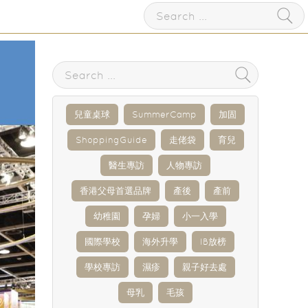
兒童桌球
SummerCamp
加固
ShoppingGuide
走佬袋
育兒
醫生專訪
人物專訪
香港父母首選品牌
產後
產前
幼稚園
孕婦
小一入學
國際學校
海外升學
IB放榜
學校專訪
濕疹
親子好去處
母乳
毛孩