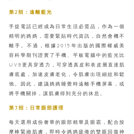
第2招：遠離藍光
手提電話已經成為日常生活必需品，作為一個
精明的媽媽，需要緊貼時代資訊，自然會機不
離手。不過，根據2015年出版的國際權威美
容科學期刊證實了手機、平板電腦中的藍光比
UVB更具穿透力，可穿透真皮和表皮層直達肌
膚底處，加速皮膚老化，令肌膚出現細紋和鬆
弛。因此，建議媽媽睡覺時遠離手機屏幕，或
將手機關掉，讓肌膚得到充分的休息。
第3招：日常眼部護理
每天選用成份奢華的眼部精華及眼霜，配合按
摩棒緊緻肌膚，即時令媽媽疲倦的雙眼回復神