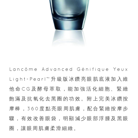
Lancôme Advanced Génifique Yeux
Light-Pearl™升級版冰鑽亮眼肌底液加入維
他命CG及酵母萃取，能加強活化細胞、緊緻
飽滿及抗氧化去黑圈的功效。附上完美冰鑽按
摩棒，360度點亮眼周肌膚，配合緊緻按摩步
驟，有效改善眼袋，明顯減少眼部浮腫及黑眼
圈，讓眼周肌膚柔滑細緻。