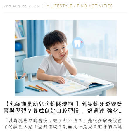
In
LIFESTYLE
/
FIND ACTIVITIES
2nd August, 2026 ｜
【乳齒期是幼兒防蛀關鍵期 】乳齒蛀牙影響發
育與學習？養成良好口腔習慣， 舒適達 強化琺
瑯質 兒童牙膏防護指南
「以為乳齒早晚會換，蛀了都不怕？」是很多家長誤會
了的護齒大忌！您知道嗎？乳齒期正是兒童蛀牙的高危