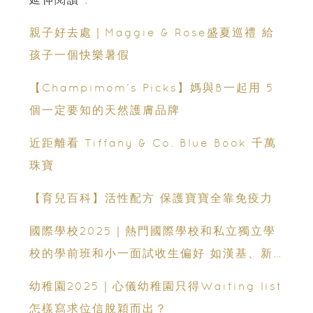
親子好去處｜Maggie & Rose盛夏巡禮 給
孩子一個快樂暑假
【Champimom’s Picks】媽與B一起用 5
個一定要知的天然護膚品牌
近距離看 Tiffany & Co. Blue Book 千萬
珠寶
【育兒百科】活性配方 保護寶寶全靠免疫力
國際學校2025｜熱門國際學校和私立獨立學
校的學前班和小一面試收生偏好 如漢基、新
加坡國際、VSA和弘立
幼稚園2025｜心儀幼稚園只得Waiting list
怎樣寫求位信脫穎而出？