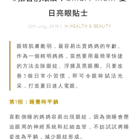
日亮眼貼士
In
HEALTH & BEAUTY
12th July, 2019｜
眼睛肌膚脆弱，最容易出賣媽媽的年齡。
作為一個精明媽媽，當然要用最簡單快捷
的方法去除眼紋、浮腫及黑眼圈。只要改
善3個日常小習慣，即可令眼眸賦活光
采，打造夏日迷人電眼。
第1招：睡覺時平躺
喜歡側睡的媽媽容易出現眼紋，因為側睡會壓
迫眼周的神經系統和紅細血管，不妨試試將睡
姿改為平躺，減少眼紋形成。