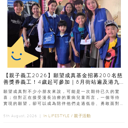
【親子義工2026】願望成真基金招募200名慈
善獎券義工！4歲起可參加｜8月街站遍及港九
新界
願望成真對不少小朋友來說，可能是一次期待已久的驚
喜；但對正在接受漫長治療的重病兒童而言，一個等待
實現的願望，卻可以成為陪伴他們走過低谷、勇敢面對
逆境的重要力量。▲ 願...
In
LIFESTYLE
/
親子活動
5th August, 2026 ｜