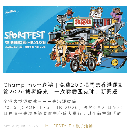
Champimom送禮｜免費200張門票香港運動
節2026載譽歸來：一次睇盡匹克球、新興運
動、街舞比賽＋逾百運動品牌展覽
全港大型運動盛事——香港運動節
2026（SPORTFEST HK 2026）將於8月21日至23
日在灣仔香港會議展覽中心盛大舉行，以全新主題「敢
運動大排檔」登場，集合...
In
LIFESTYLE
/
親子活動
3rd August, 2026 ｜