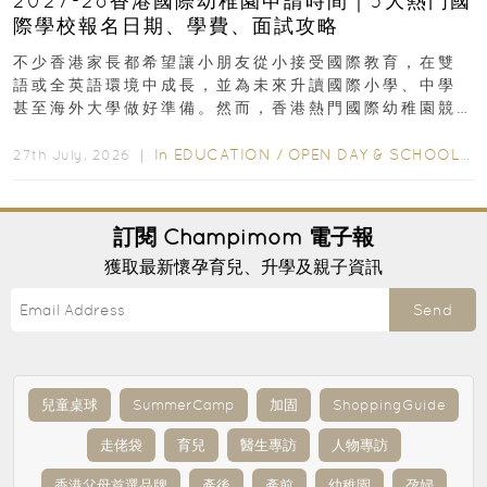
2027-28香港國際幼稚園申請時間｜5大熱門國
際學校報名日期、學費、面試攻略
不少香港家長都希望讓小朋友從小接受國際教育，在雙
語或全英語環境中成長，並為未來升讀國際小學、中學
甚至海外大學做好準備。然而，香港熱門國際幼稚園競
爭激烈，大部分學校會於入學前約一年開始接受申請...
In
EDUCATION
/
OPEN DAY & SCHOOL EVENTS
27th July, 2026 ｜
訂閱
Champimom
電子報
獲取最新懷孕育兒、升學及親子資訊
Send
兒童桌球
SummerCamp
加固
ShoppingGuide
走佬袋
育兒
醫生專訪
人物專訪
香港父母首選品牌
產後
產前
幼稚園
孕婦