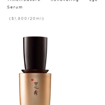
Serum
（$1,800/20ml）