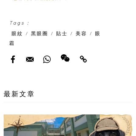
Tags :
眼紋
/
黑眼圈
/
貼士
/
美容
/
眼
霜
最新文章