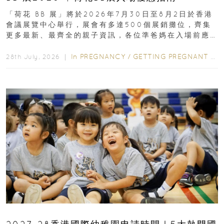
「荷花 BB 展」將於2026年7月30日至8月2日於香港
會議展覽中心舉行，展會有多達500個展銷攤位，齊集
更多最新、最齊全的親子資訊，各位準爸媽在入場前應
先閱讀購物指南...
In
PREGNANCY
/
GETTING PREGNANT
/
P
28th July, 2026 ｜