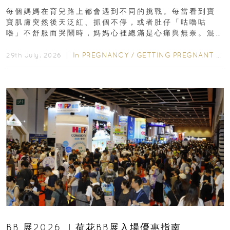
每個媽媽在育兒路上都會遇到不同的挑戰。每當看到寶
寶肌膚突然後天泛紅、抓個不停，或者肚仔「咕嚕咕
嚕」不舒服而哭鬧時，媽媽心裡總滿是心痛與無奈。混
合餵養揀奶粉？選擇幼兒配...
In
PREGNANCY
/
GETTING PREGNANT
/
P
29th July, 2026 ｜
BB 展2026 ︳荷花BB展入場優惠指南