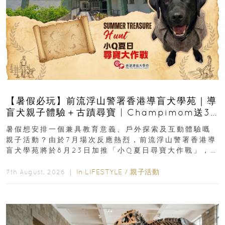
【暑假必玩】前流浮山警署香港導盲犬學苑｜導
盲犬親子體驗＋古蹟尋寶 | Champimom送3
組免費名額
暑假想安排一個兼具教育意義、戶外探索及互動體驗嘅
親子活動？由於7月場次反應熱烈，前流浮山警署香港導
盲犬學苑將於8月23日加推「小Q夏日尋寶大作戰」，家
長與小朋友可以走進前流浮山警署...
In
LIFESTYLE
/
親子活動
7th August, 2026 ｜