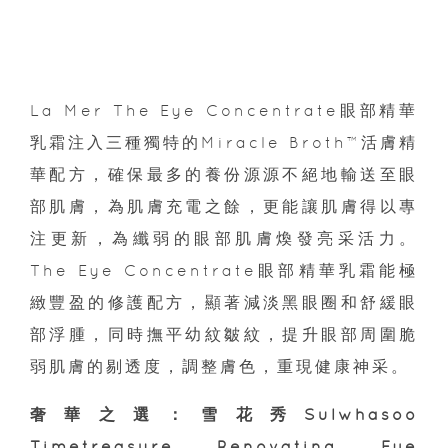
La Mer The Eye Concentrate眼部精華
乳霜注入三種獨特的Miracle Broth™活膚精
華配方，確保最多的養份源源不絕地輸送至眼
部肌膚，為肌膚充電之餘，更能讓肌膚得以專
注更新，為纖弱的眼部肌膚煥發亮采活力。
The Eye Concentrate眼部精華乳霜能極
緻豐盈的修護配方，顯著減淡黑眼圈和舒緩眼
部浮腫，同時撫平幼紋皺紋，提升眼部周圍脆
弱肌膚的剔透度，調整膚色，重現健康神采。
奢華之選：雪花秀Sulwhasoo
Timetreasure Renovating Eye