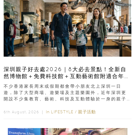
深圳親子好去處2026｜8大必去景點！全新自
然博物館＋免費科技館＋互動藝術館附適合年
齡、交通、門票、開放時間
不少香港家長周末或假期都會帶小朋友北上深圳一日
遊，除了大型商場、遊樂場及主題樂園外，近年深圳更
開設不少集教育、藝術、科技及互動體驗於一身的親子
好去處！暑假唔想再行商場...
In
LIFESTYLE
/
親子活動
6th August, 2026 ｜