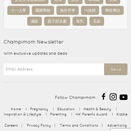
小一入學
國際學校
海外升學
IB放榜
學校專訪
濕疹
親子好去處
母乳
毛孩
Champimom
Newsletter
With exclusive updates and deals
Send
Follow Champimom :
Home
|
Pregnancy
|
Education
|
Health & Beauty
|
Inspiration & Lifestyle
|
Parenting
|
HK Parents Award
|
Kiddie
Careers
|
Privacy Policy
|
Terms and Conditions
|
Advertising