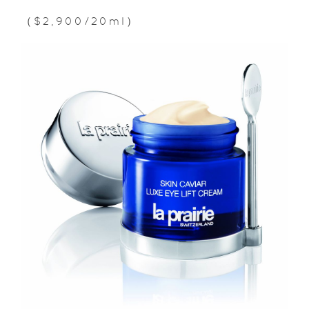
（$2,900/20ml）