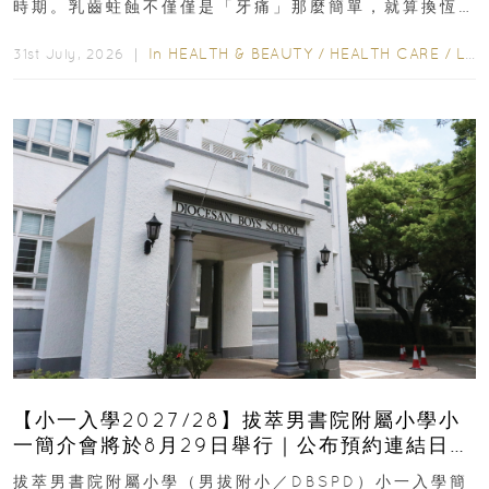
時期。乳齒蛀蝕不僅僅是「牙痛」那麼簡單，就算換恆
齒也有影響！後果將如骨牌效應般...
In
HEALTH & BEAUTY
/
HEALTH CARE
/
LIFESTYLE
31st July, 2026 ｜
【小一入學2027/28】拔萃男書院附屬小學小
一簡介會將於8月29日舉行｜公布預約連結日期
｜更設有網上重溫
拔萃男書院附屬小學（男拔附小／DBSPD）小一入學簡