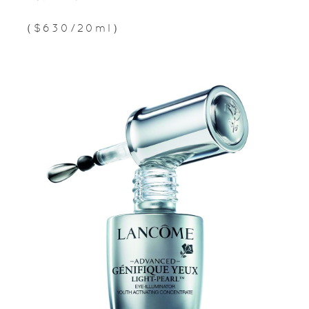
（$630/20ml）