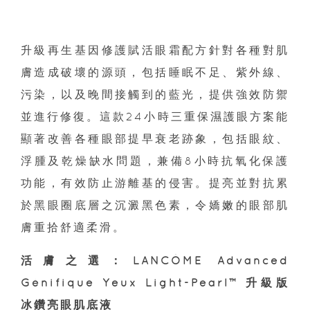
升級再生基因修護賦活眼霜配方針對各種對肌
膚造成破壞的源頭，包括睡眠不足、紫外線、
污染，以及晚間接觸到的藍光，提供強效防禦
並進行修復。這款24小時三重保濕護眼方案能
顯著改善各種眼部提早衰老跡象，包括眼紋、
浮腫及乾燥缺水問題，兼備8小時抗氧化保護
功能，有效防止游離基的侵害。提亮並對抗累
於黑眼圈底層之沉澱黑色素，令嬌嫩的眼部肌
膚重拾舒適柔滑。
活膚之選：LANCÔME Advanced
Génifique Yeux Light-Pearl™ 升級版
冰鑽亮眼肌底液