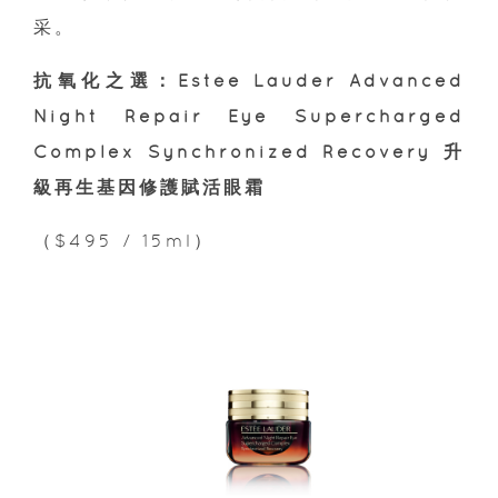
采。
抗氧化之選：Estée Lauder Advanced
Night Repair Eye Supercharged
Complex Synchronized Recovery 升
級再生基因修護賦活眼霜
（$495 / 15ml）