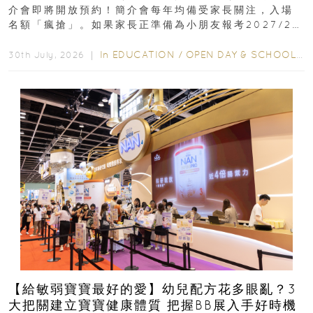
介會即將開放預約！簡介會每年均備受家長關注，入場
名額「瘋搶」。如果家長正準備為小朋友報考2027/28
學年小一，想...
In
EDUCATION
/
OPEN DAY & SCHOOL EVENTS
30th July, 2026 ｜
【給敏弱寶寶最好的愛】幼兒配方花多眼亂？3
大把關建立寶寶健康體質 把握BB展入手好時機