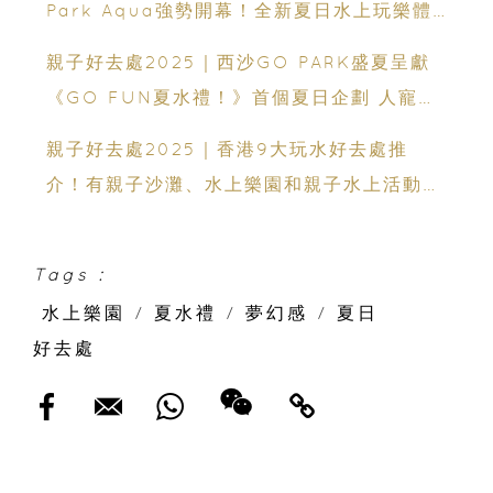
Park Aqua強勢開幕！全新夏日水上玩樂體
驗 全家暢玩一整天
親子好去處2025｜西沙GO PARK盛夏呈獻
《GO FUN夏水禮！》首個夏日企劃 人寵同
樂戶外玩水Party
親子好去處2025｜香港9大玩水好去處推
介！有親子沙灘、水上樂園和親子水上活動中
心
Tags :
水上樂園
/
夏水禮
/
夢幻感
/
夏日
好去處