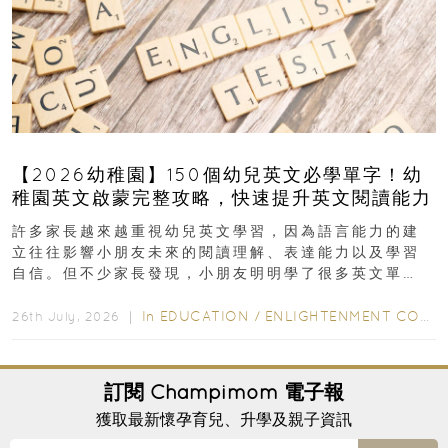
【2026幼稚園】150個幼兒英文必學單字！幼
稚園英文啟蒙完整攻略，快速提升英文閱讀能力
許多家長越來越重視幼兒英文學習，因為語言能力的建
立往往影響小朋友未來的閱讀理解、表達能力以及學習
自信。但不少家長發現，小朋友明明學了很多英文單
字，真正開始閱讀英文故事書時，仍然容易卡住...
In
EDUCATION
/
ENLIGHTENMENT CORNER
26th July, 2026 ｜
訂閱
Champimom
電子報
獲取最新懷孕育兒、升學及親子資訊