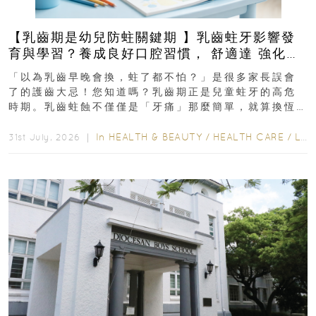
【乳齒期是幼兒防蛀關鍵期 】乳齒蛀牙影響發
育與學習？養成良好口腔習慣， 舒適達 強化琺
瑯質 兒童牙膏防護指南
「以為乳齒早晚會換，蛀了都不怕？」是很多家長誤會
了的護齒大忌！您知道嗎？乳齒期正是兒童蛀牙的高危
時期。乳齒蛀蝕不僅僅是「牙痛」那麼簡單，就算換恆
齒也有影響！後果將如骨牌效應般...
In
HEALTH & BEAUTY
/
HEALTH CARE
/
LIFESTYLE
31st July, 2026 ｜