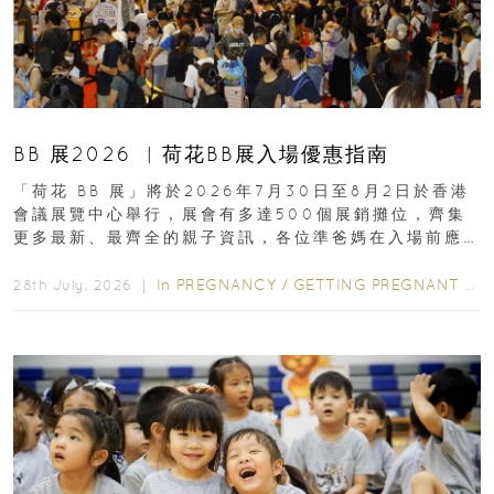
BB 展2026 ︳荷花BB展入場優惠指南
「荷花 BB 展」將於2026年7月30日至8月2日於香港
會議展覽中心舉行，展會有多達500個展銷攤位，齊集
更多最新、最齊全的親子資訊，各位準爸媽在入場前應
先閱讀購物指南...
In
PREGNANCY
/
GETTING PREGNANT
/
P
28th July, 2026 ｜