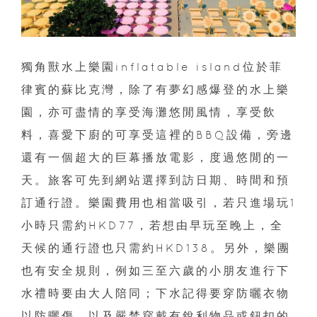
獨角獸水上樂園inflatable island位於菲
律賓的蘇比克灣，除了有夢幻感爆登的水上樂
園，亦可盡情的享受海灘悠閒風情，享受飲
料，喜愛下廚的可享受這裡的BBQ設備，旁邊
還有一個超大的巨幕播放電影，度過悠閒的一
天。旅客可先到網站選擇到訪日期、時間和預
訂通行證。樂園費用也相當吸引，若只進場玩1
小時只需約HKD77，若想由早玩至晚上，全
天候的通行證也只需約HKD138。另外，樂團
也有安全規則，例如三至六歲的小朋友進行下
水禮時要由大人陪同；下水記得要穿防曬衣物
以防曬傷，以及嚴禁穿戴有銳利物品或鈕扣的