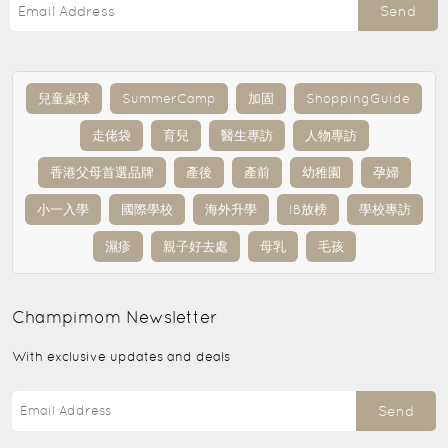
Send
兒童桌球
SummerCamp
加固
ShoppingGuide
走佬袋
育兒
醫生專訪
人物專訪
香港父母首選品牌
產後
產前
幼稚園
孕婦
小一入學
國際學校
海外升學
IB放榜
學校專訪
濕疹
親子好去處
母乳
毛孩
Champimom
Newsletter
With exclusive updates and deals
Send