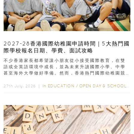
2027-28香港國際幼稚園申請時間｜5大熱門國
際學校報名日期、學費、面試攻略
不少香港家長都希望讓小朋友從小接受國際教育，在雙
語或全英語環境中成長，並為未來升讀國際小學、中學
甚至海外大學做好準備。然而，香港熱門國際幼稚園競
爭激烈，大部分學校會於入學前約一年開始接受申請...
In
EDUCATION
/
OPEN DAY & SCHOOL EVENTS
27th July, 2026 ｜