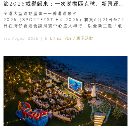
節2026載譽歸來：一次睇盡匹克球、新興運
動、街舞比賽＋逾百運動品牌展覽
全港大型運動盛事——香港運動節
2026（SPORTFEST HK 2026）將於8月21日至23
日在灣仔香港會議展覽中心盛大舉行，以全新主題「敢
運動大排檔」登場，集合...
In
LIFESTYLE
/
親子活動
3rd August, 2026 ｜