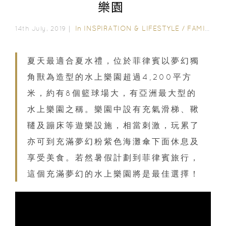
樂園
In
INSPIRATION & LIFESTYLE
/
FAMILY FUN
14th July, 2019｜
夏天最適合夏水禮，位於菲律賓以夢幻獨
角獸為造型的水上樂園超過4,200平方
米，約有8個籃球場大，有亞洲最大型的
水上樂園之稱。樂園中設有充氣滑梯、鞦
韆及蹦床等遊樂設施，相當刺激，玩累了
亦可到充滿夢幻粉紫色海灘傘下面休息及
享受美食。若然暑假計劃到菲律賓旅行，
這個充滿夢幻的水上樂園將是最佳選擇！