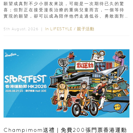
新界
願望成真對不少小朋友來說，可能是一次期待已久的驚
喜；但對正在接受漫長治療的重病兒童而言，一個等待
實現的願望，卻可以成為陪伴他們走過低谷、勇敢面對
逆境的重要力量。▲ 願...
In
LIFESTYLE
/
親子活動
5th August, 2026 ｜
Champimom送禮｜免費200張門票香港運動