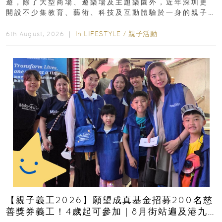
遊，除了大型商場、遊樂場及主題樂園外，近年深圳更
開設不少集教育、藝術、科技及互動體驗於一身的親子
好去處！暑假唔想再行商場...
In
LIFESTYLE
/
親子活動
6th August, 2026 ｜
【親子義工2026】願望成真基金招募200名慈
善獎券義工！4歲起可參加｜8月街站遍及港九