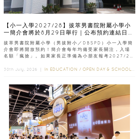
【小一入學2027/28】拔萃男書院附屬小學小
一簡介會將於8月29日舉行｜公布預約連結日期
｜更設有網上重溫
拔萃男書院附屬小學（男拔附小／DBSPD）小一入學簡
介會即將開放預約！簡介會每年均備受家長關注，入場
名額「瘋搶」。如果家長正準備為小朋友報考2027/28
學年小一，想...
In
EDUCATION
/
OPEN DAY & SCHOOL EVENTS
30th July, 2026 ｜