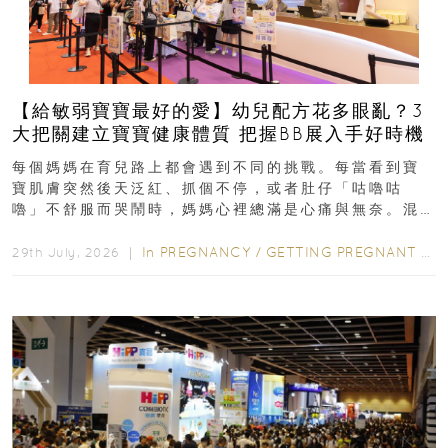
【給敏弱寶寶最好的愛】幼兒配方花多眼亂？3
大把關建立寶寶健康體質 把握BB展入手好時機
每個媽媽在育兒路上都會遇到不同的挑戰。每當看到寶
寶肌膚突然後天泛紅、抓個不停，或者肚仔「咕嚕咕
嚕」不舒服而哭鬧時，媽媽心裡總滿是心痛與無奈。混
合餵養揀奶粉？選擇幼兒配...
In
PREGNANCY
/
GETTING PREGNANT
/
P
29th July, 2026 ｜