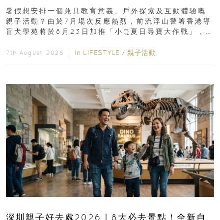
組免費名額
暑假想安排一個兼具教育意義、戶外探索及互動體驗嘅
親子活動？由於7月場次反應熱烈，前流浮山警署香港導
盲犬學苑將於8月23日加推「小Q夏日尋寶大作戰」，家
長與小朋友可以走進前流浮山警署...
In
LIFESTYLE
/
親子活動
7th August, 2026 ｜
深圳親子好去處2026｜8大必去景點！全新自