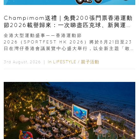
Champimom送禮｜免費200張門票香港運動
節2026載譽歸來：一次睇盡匹克球、新興運
動、街舞比賽＋逾百運動品牌展覽
全港大型運動盛事——香港運動節
2026（SPORTFEST HK 2026）將於8月21日至23
日在灣仔香港會議展覽中心盛大舉行，以全新主題「敢
運動大排檔」登場，集合...
In
LIFESTYLE
/
親子活動
3rd August, 2026 ｜