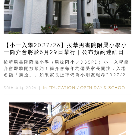
【小一入學2027/28】拔萃男書院附屬小學小
一簡介會將於8月29日舉行｜公布預約連結日期
｜更設有網上重溫
拔萃男書院附屬小學（男拔附小／DBSPD）小一入學簡
介會即將開放預約！簡介會每年均備受家長關注，入場
名額「瘋搶」。如果家長正準備為小朋友報考2027/28
學年小一，想...
In
EDUCATION
/
OPEN DAY & SCHOOL EVENTS
30th July, 2026 ｜