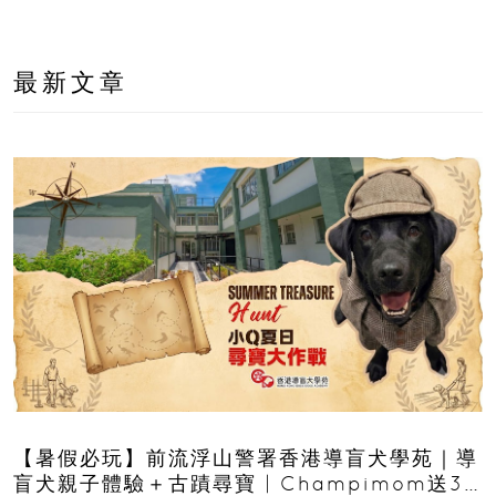
最新文章
【暑假必玩】前流浮山警署香港導盲犬學苑｜導
盲犬親子體驗＋古蹟尋寶 | Champimom送3