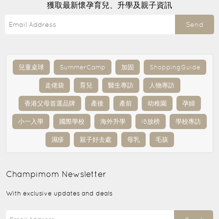
獲取最新懷孕育兒、升學及親子資訊
Send
兒童桌球
SummerCamp
加固
ShoppingGuide
走佬袋
育兒
醫生專訪
人物專訪
香港父母首選品牌
產後
產前
幼稚園
孕婦
小一入學
國際學校
海外升學
IB放榜
學校專訪
濕疹
親子好去處
母乳
毛孩
Champimom
Newsletter
With exclusive updates and deals