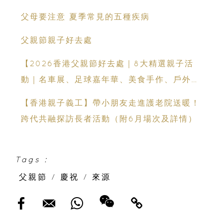
父母要注意 夏季常見的五種疾病
父親節親子好去處
【2026香港父親節好去處｜8大精選親子活
動｜名車展、足球嘉年華、美食手作、戶外露
營全攻略】
【香港親子義工】帶小朋友走進護老院送暖！
跨代共融探訪長者活動（附6月場次及詳情）
Tags :
父親節
/
慶祝
/
來源