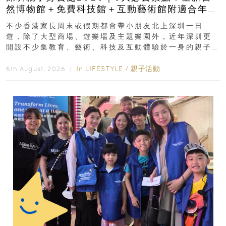
然博物館＋免費科技館＋互動藝術館附適合年
齡、交通、門票、開放時間
不少香港家長周末或假期都會帶小朋友北上深圳一日
遊，除了大型商場、遊樂場及主題樂園外，近年深圳更
開設不少集教育、藝術、科技及互動體驗於一身的親子
好去處！暑假唔想再行商場...
In
LIFESTYLE
/
親子活動
6th August, 2026 ｜