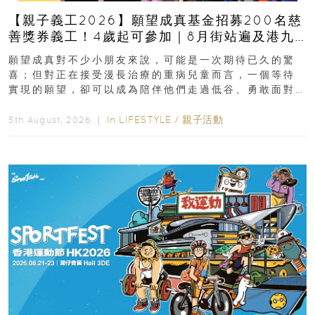
【親子義工2026】願望成真基金招募200名慈
善獎券義工！4歲起可參加｜8月街站遍及港九
新界
願望成真對不少小朋友來說，可能是一次期待已久的驚
喜；但對正在接受漫長治療的重病兒童而言，一個等待
實現的願望，卻可以成為陪伴他們走過低谷、勇敢面對
逆境的重要力量。▲ 願...
In
LIFESTYLE
/
親子活動
5th August, 2026 ｜