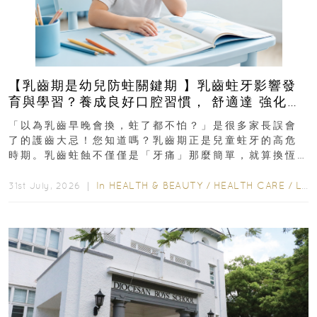
【乳齒期是幼兒防蛀關鍵期 】乳齒蛀牙影響發
育與學習？養成良好口腔習慣， 舒適達 強化琺
瑯質 兒童牙膏防護指南
「以為乳齒早晚會換，蛀了都不怕？」是很多家長誤會
了的護齒大忌！您知道嗎？乳齒期正是兒童蛀牙的高危
時期。乳齒蛀蝕不僅僅是「牙痛」那麼簡單，就算換恆
齒也有影響！後果將如骨牌效應般...
In
HEALTH & BEAUTY
/
HEALTH CARE
/
LIFESTYLE
31st July, 2026 ｜