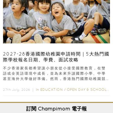
2027-28香港國際幼稚園申請時間｜5大熱門國
際學校報名日期、學費、面試攻略
不少香港家長都希望讓小朋友從小接受國際教育，在雙
語或全英語環境中成長，並為未來升讀國際小學、中學
甚至海外大學做好準備。然而，香港熱門國際幼稚園競
爭激烈，大部分學校會於入學前約一年開始接受申請...
In
EDUCATION
/
OPEN DAY & SCHOOL EVENTS
27th July, 2026 ｜
訂閱
Champimom
電子報