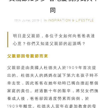
同
In
INSPIRATION & LIFESTYLE
15th June, 2019｜
明日是父親節，各位子女如何向爸爸表達
心意？你們又知道父親節的起源嗎？
父親節因母親節而來
父親節是由美國人杜德夫人於1909年首次提
出的。杜德夫人的媽媽在誕下第六名孩子時不
幸去世，因此爸爸在她年幼時已獨自擔起整個
家庭的責任。經過數十年的艱辛，將兒女們撫
養成人後，爸爸卻因過度勞累而病倒，於
1909年離世。杜德夫人當年在參加教會的母