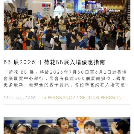
BB 展2026 ︳荷花BB展入場優惠指南
「荷花 BB 展」將於2026年7月30日至8月2日於香港
會議展覽中心舉行，展會有多達500個展銷攤位，齊集
更多最新、最齊全的親子資訊，各位準爸媽在入場前應
先閱讀購物指南...
In
PREGNANCY
/
GETTING PREGNANT
/
P
28th July, 2026 ｜