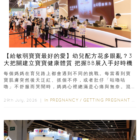
【給敏弱寶寶最好的愛】幼兒配方花多眼亂？3
大把關建立寶寶健康體質 把握BB展入手好時機
每個媽媽在育兒路上都會遇到不同的挑戰。每當看到寶
寶肌膚突然後天泛紅、抓個不停，或者肚仔「咕嚕咕
嚕」不舒服而哭鬧時，媽媽心裡總滿是心痛與無奈。混
合餵養揀奶粉？選擇幼兒配...
In
PREGNANCY
/
GETTING PREGNANT
/
P
29th July, 2026 ｜