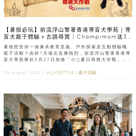
【暑假必玩】前流浮山警署香港導盲犬學苑｜導
盲犬親子體驗＋古蹟尋寶 | Champimom送3
組免費名額
暑假想安排一個兼具教育意義、戶外探索及互動體驗嘅
親子活動？由於7月場次反應熱烈，前流浮山警署香港導
盲犬學苑將於8月23日加推「小Q夏日尋寶大作戰」，家
長與小朋友可以走進前流浮山警署...
In
LIFESTYLE
/
親子活動
7th August, 2026 ｜