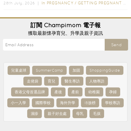
In
PREGNANCY
/
GETTING PREGNANT
/
P
28th July, 2026 ｜
訂閱
Champimom
電子報
獲取最新懷孕育兒、升學及親子資訊
Send
兒童桌球
SummerCamp
加固
ShoppingGuide
走佬袋
育兒
醫生專訪
人物專訪
香港父母首選品牌
產後
產前
幼稚園
孕婦
小一入學
國際學校
海外升學
IB放榜
學校專訪
濕疹
親子好去處
母乳
毛孩