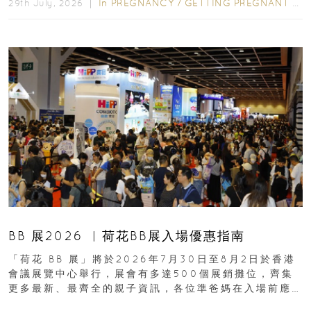
In
PREGNANCY
/
GETTING PREGNANT
/
P
29th July, 2026 ｜
BB 展2026 ︳荷花BB展入場優惠指南
「荷花 BB 展」將於2026年7月30日至8月2日於香港
會議展覽中心舉行，展會有多達500個展銷攤位，齊集
更多最新、最齊全的親子資訊，各位準爸媽在入場前應
先閱讀購物指南...