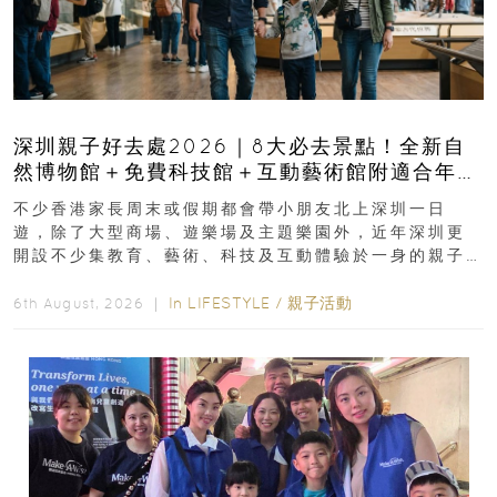
深圳親子好去處2026｜8大必去景點！全新自
然博物館＋免費科技館＋互動藝術館附適合年
齡、交通、門票、開放時間
不少香港家長周末或假期都會帶小朋友北上深圳一日
遊，除了大型商場、遊樂場及主題樂園外，近年深圳更
開設不少集教育、藝術、科技及互動體驗於一身的親子
好去處！暑假唔想再行商場...
In
LIFESTYLE
/
親子活動
6th August, 2026 ｜