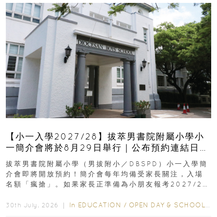
【小一入學2027/28】拔萃男書院附屬小學小
一簡介會將於8月29日舉行｜公布預約連結日期
｜更設有網上重溫
拔萃男書院附屬小學（男拔附小／DBSPD）小一入學簡
介會即將開放預約！簡介會每年均備受家長關注，入場
名額「瘋搶」。如果家長正準備為小朋友報考2027/28
學年小一，想...
In
EDUCATION
/
OPEN DAY & SCHOOL EVENTS
30th July, 2026 ｜