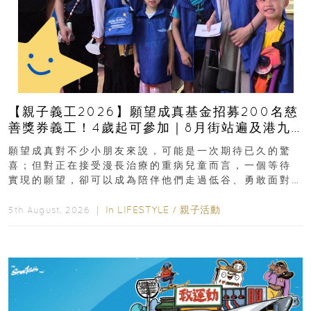
【親子義工2026】願望成真基金招募200名慈
善獎券義工！4歲起可參加｜8月街站遍及港九
新界
願望成真對不少小朋友來說，可能是一次期待已久的驚
喜；但對正在接受漫長治療的重病兒童而言，一個等待
實現的願望，卻可以成為陪伴他們走過低谷、勇敢面對
逆境的重要力量。▲ 願...
In
LIFESTYLE
/
親子活動
5th August, 2026 ｜