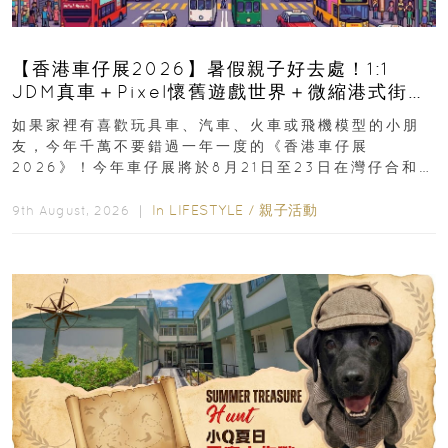
【香港車仔展2026】暑假親子好去處！1:1
JDM真車＋Pixel懷舊遊戲世界＋微縮港式街景
8月灣仔登場 車迷家庭必去！
如果家裡有喜歡玩具車、汽車、火車或飛機模型的小朋
友，今年千萬不要錯過一年一度的《香港車仔展
2026》！今年車仔展將於8月21日至23日在灣仔合和酒
店 Grand Ballroom舉行...
In
LIFESTYLE
/
親子活動
9th August, 2026 ｜