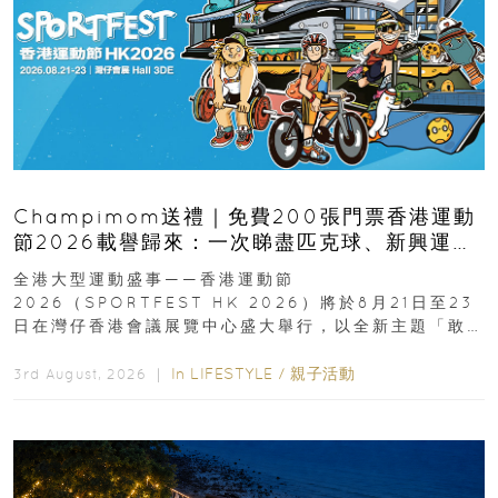
Champimom送禮｜免費200張門票香港運動
節2026載譽歸來：一次睇盡匹克球、新興運
動、街舞比賽＋逾百運動品牌展覽
全港大型運動盛事——香港運動節
2026（SPORTFEST HK 2026）將於8月21日至23
日在灣仔香港會議展覽中心盛大舉行，以全新主題「敢
運動大排檔」登場，集合...
In
LIFESTYLE
/
親子活動
3rd August, 2026 ｜