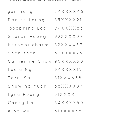
yan hung
54XXXX46
Denise Leung
65XXXX21
josephine Lee
94XXXX83
Sharon Heung
92XXXX07
Keroppi charm
62XXXX37
Shan shan
62XXXX25
Catherine Chow
90XXXX50
Lucia Ng
94XXXX15
Terri So
61XXXX88
Shuwing Yuen
66XXXX97
Lyna Heung
61XXXX11
Canny Ho
64XXXX50
King wu
61XXXX56