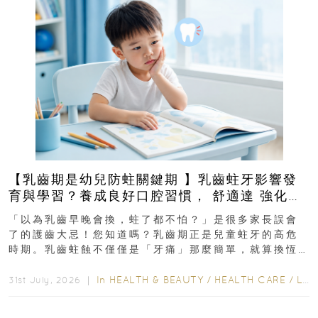
【乳齒期是幼兒防蛀關鍵期 】乳齒蛀牙影響發
育與學習？養成良好口腔習慣， 舒適達 強化琺
瑯質 兒童牙膏防護指南
「以為乳齒早晚會換，蛀了都不怕？」是很多家長誤會
了的護齒大忌！您知道嗎？乳齒期正是兒童蛀牙的高危
時期。乳齒蛀蝕不僅僅是「牙痛」那麼簡單，就算換恆
齒也有影響！後果將如骨牌效應般...
In
HEALTH & BEAUTY
/
HEALTH CARE
/
LIFESTYLE
31st July, 2026 ｜