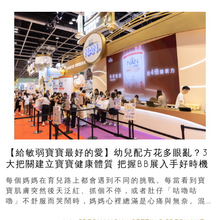
【給敏弱寶寶最好的愛】幼兒配方花多眼亂？3
大把關建立寶寶健康體質 把握BB展入手好時機
每個媽媽在育兒路上都會遇到不同的挑戰。每當看到寶
寶肌膚突然後天泛紅、抓個不停，或者肚仔「咕嚕咕
嚕」不舒服而哭鬧時，媽媽心裡總滿是心痛與無奈。混
合餵養揀奶粉？選擇幼兒配...