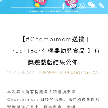
【#Champimom送禮 |
FruchtBar有機嬰幼兒食品 】有
獎遊戲戲結果公佈
In
INSPIRATION & LIFESTYLE
/
CAMPAIGN WINNERS
19th March, 2019｜
再次恭喜所有得獎者！請繼續支持
Champimom 日後的活動。我們稍後會以順
豐到付形式寄出，敬請留意，謝謝。