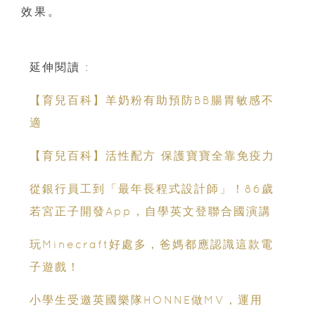
效果。
延伸閱讀 :
【育兒百科】羊奶粉有助預防BB腸胃敏感不
適
【育兒百科】活性配方 保護寶寶全靠免疫力
從銀行員工到「最年長程式設計師」！86歲
若宮正子開發App，自學英文登聯合國演講
玩Minecraft好處多，爸媽都應認識這款電
子遊戲！
小學生受邀英國樂隊HONNE做MV，運用