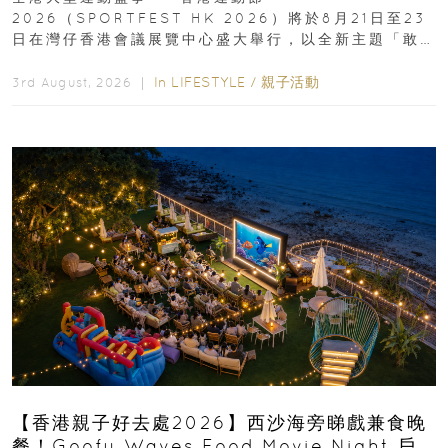
2026（SPORTFEST HK 2026）將於8月21日至23
日在灣仔香港會議展覽中心盛大舉行，以全新主題「敢
運動大排檔」登場，集合...
In
LIFESTYLE
/
親子活動
3rd August, 2026 ｜
【香港親子好去處2026】西沙海旁睇戲兼食晚
餐！Goofy Waves Food Movie Night 戶