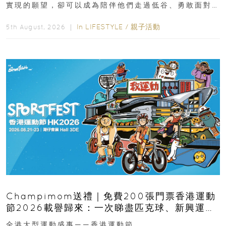
實現的願望，卻可以成為陪伴他們走過低谷、勇敢面對
逆境的重要力量。▲ 願...
In
LIFESTYLE
/
親子活動
5th August, 2026 ｜
Champimom送禮｜免費200張門票香港運動
節2026載譽歸來：一次睇盡匹克球、新興運
動、街舞比賽＋逾百運動品牌展覽
全港大型運動盛事——香港運動節