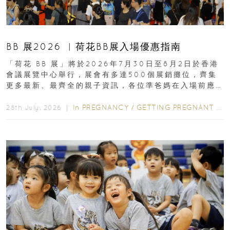
BB 展2026 ︳荷花BB展入場優惠指南
「荷花 BB 展」將於2026年7月30日至8月2日於香港
會議展覽中心舉行，展會有多達500個展銷攤位，齊集
更多最新、最齊全的親子資訊，各位準爸媽在入場前應
先閱讀購物指南...
In
PREGNANCY
/
GETTING PREGNANT
/
P
28th July, 2026 ｜