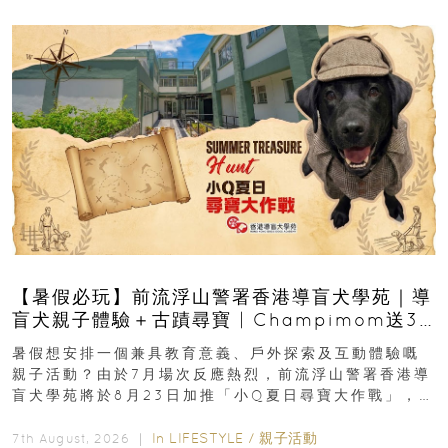
【暑假必玩】前流浮山警署香港導盲犬學苑｜導
盲犬親子體驗＋古蹟尋寶 | Champimom送3
組免費名額
暑假想安排一個兼具教育意義、戶外探索及互動體驗嘅
親子活動？由於7月場次反應熱烈，前流浮山警署香港導
盲犬學苑將於8月23日加推「小Q夏日尋寶大作戰」，家
長與小朋友可以走進前流浮山警署...
In
LIFESTYLE
/
親子活動
7th August, 2026 ｜