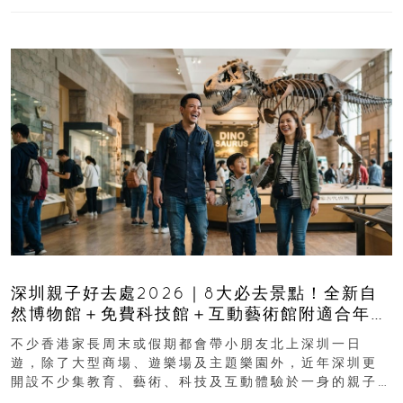
深圳親子好去處2026｜8大必去景點！全新自
然博物館＋免費科技館＋互動藝術館附適合年
齡、交通、門票、開放時間
不少香港家長周末或假期都會帶小朋友北上深圳一日
遊，除了大型商場、遊樂場及主題樂園外，近年深圳更
開設不少集教育、藝術、科技及互動體驗於一身的親子
好去處！暑假唔想再行商場...