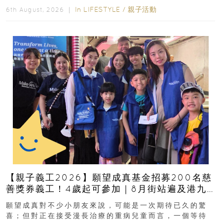
In
LIFESTYLE
/
親子活動
6th August, 2026 ｜
【親子義工2026】願望成真基金招募200名慈
善獎券義工！4歲起可參加｜8月街站遍及港九
新界
願望成真對不少小朋友來說，可能是一次期待已久的驚
喜；但對正在接受漫長治療的重病兒童而言，一個等待