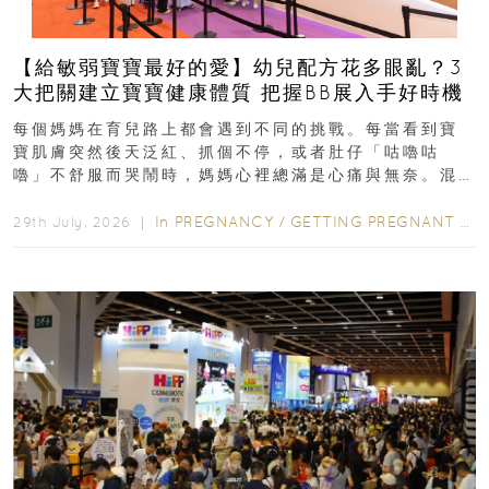
【給敏弱寶寶最好的愛】幼兒配方花多眼亂？3
大把關建立寶寶健康體質 把握BB展入手好時機
每個媽媽在育兒路上都會遇到不同的挑戰。每當看到寶
寶肌膚突然後天泛紅、抓個不停，或者肚仔「咕嚕咕
嚕」不舒服而哭鬧時，媽媽心裡總滿是心痛與無奈。混
合餵養揀奶粉？選擇幼兒配...
In
PREGNANCY
/
GETTING PREGNANT
/
P
29th July, 2026 ｜