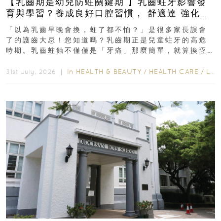
【乳齒期是幼兒防蛀關鍵期 】乳齒蛀牙影響發
育與學習？養成良好口腔習慣， 舒適達 強化琺
瑯質 兒童牙膏防護指南
「以為乳齒早晚會換，蛀了都不怕？」是很多家長誤會
了的護齒大忌！您知道嗎？乳齒期正是兒童蛀牙的高危
時期。乳齒蛀蝕不僅僅是「牙痛」那麼簡單，就算換恆
齒也有影響！後果將如骨牌效應般...
In
HEALTH & BEAUTY
/
HEALTH CARE
/
LIFESTYLE
31st July, 2026 ｜