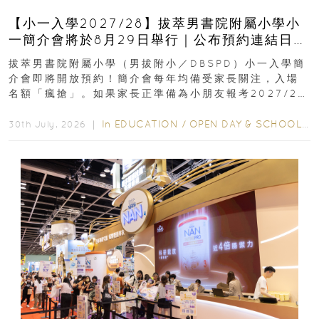
【小一入學2027/28】拔萃男書院附屬小學小
一簡介會將於8月29日舉行｜公布預約連結日期
｜更設有網上重溫
拔萃男書院附屬小學（男拔附小／DBSPD）小一入學簡
介會即將開放預約！簡介會每年均備受家長關注，入場
名額「瘋搶」。如果家長正準備為小朋友報考2027/28
學年小一，想...
In
EDUCATION
/
OPEN DAY & SCHOOL EVENTS
30th July, 2026 ｜