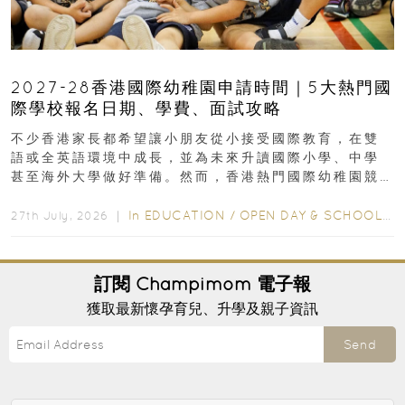
2027-28香港國際幼稚園申請時間｜5大熱門國
際學校報名日期、學費、面試攻略
不少香港家長都希望讓小朋友從小接受國際教育，在雙
語或全英語環境中成長，並為未來升讀國際小學、中學
甚至海外大學做好準備。然而，香港熱門國際幼稚園競
爭激烈，大部分學校會於入學前約一年開始接受申請...
In
EDUCATION
/
OPEN DAY & SCHOOL EVENTS
27th July, 2026 ｜
訂閱
Champimom
電子報
獲取最新懷孕育兒、升學及親子資訊
Send