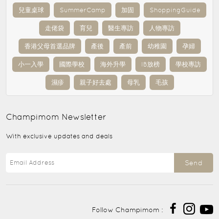
兒童桌球
SummerCamp
加固
ShoppingGuide
走佬袋
育兒
醫生專訪
人物專訪
香港父母首選品牌
產後
產前
幼稚園
孕婦
小一入學
國際學校
海外升學
IB放榜
學校專訪
濕疹
親子好去處
母乳
毛孩
Champimom
Newsletter
With exclusive updates and deals
Send
Follow Champimom :