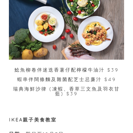
鯰魚柳卷伴迷迭香薯仔配檸檬牛油汁 $39
蝦串伴闊條麵及雜菌配芝士忌廉汁 $49
瑞典海鮮沙律 (凍蝦、香草三文魚及羽衣甘
藍) $39
IKEA親子美食教室