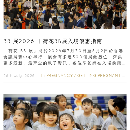
BB 展2026 ︳荷花BB展入場優惠指南
「荷花 BB 展」將於2026年7月30日至8月2日於香港
會議展覽中心舉行，展會有多達500個展銷攤位，齊集
更多最新、最齊全的親子資訊，各位準爸媽在入場前應
先閱讀購物指南...
In
PREGNANCY
/
GETTING PREGNANT
/
P
28th July, 2026 ｜