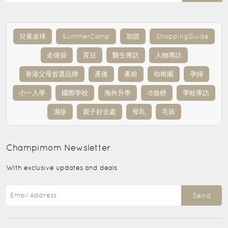
兒童桌球
SummerCamp
加固
ShoppingGuide
走佬袋
育兒
醫生專訪
人物專訪
香港父母首選品牌
產後
產前
幼稚園
孕婦
小一入學
國際學校
海外升學
IB放榜
學校專訪
濕疹
親子好去處
母乳
毛孩
Champimom
Newsletter
With exclusive updates and deals
Send