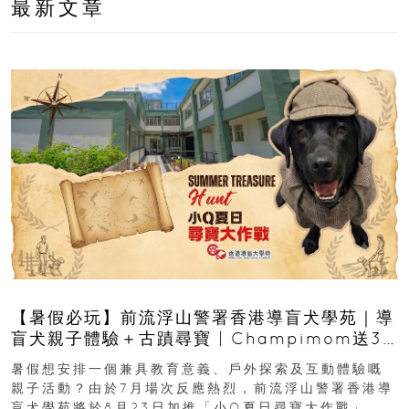
最新文章
【暑假必玩】前流浮山警署香港導盲犬學苑｜導
盲犬親子體驗＋古蹟尋寶 | Champimom送3
組免費名額
暑假想安排一個兼具教育意義、戶外探索及互動體驗嘅
親子活動？由於7月場次反應熱烈，前流浮山警署香港導
盲犬學苑將於8月23日加推「小Q夏日尋寶大作戰」，家