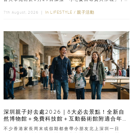
長與小朋友可以走進前流浮山警署...
In
LIFESTYLE
/
親子活動
7th August, 2026 ｜
深圳親子好去處2026｜8大必去景點！全新自
然博物館＋免費科技館＋互動藝術館附適合年
齡、交通、門票、開放時間
不少香港家長周末或假期都會帶小朋友北上深圳一日