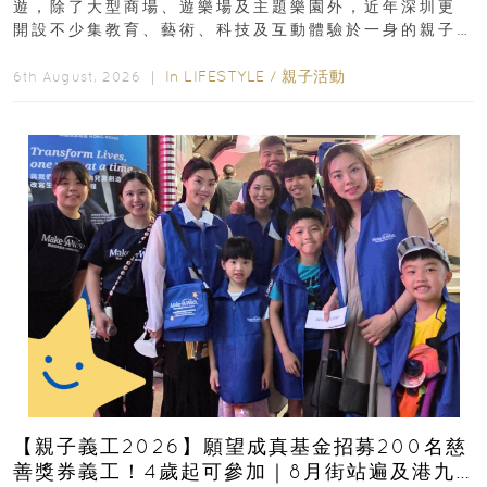
遊，除了大型商場、遊樂場及主題樂園外，近年深圳更
開設不少集教育、藝術、科技及互動體驗於一身的親子
好去處！暑假唔想再行商場...
In
LIFESTYLE
/
親子活動
6th August, 2026 ｜
【親子義工2026】願望成真基金招募200名慈
善獎券義工！4歲起可參加｜8月街站遍及港九