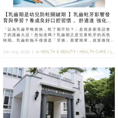
【乳齒期是幼兒防蛀關鍵期 】乳齒蛀牙影響發
育與學習？養成良好口腔習慣， 舒適達 強化琺
瑯質 兒童牙膏防護指南
「以為乳齒早晚會換，蛀了都不怕？」是很多家長誤會
了的護齒大忌！您知道嗎？乳齒期正是兒童蛀牙的高危
時期。乳齒蛀蝕不僅僅是「牙痛」那麼簡單，就算換恆
齒也有影響！後果將如骨牌效應般...
In
HEALTH & BEAUTY
/
HEALTH CARE
/
LIFESTYLE
31st July, 2026 ｜