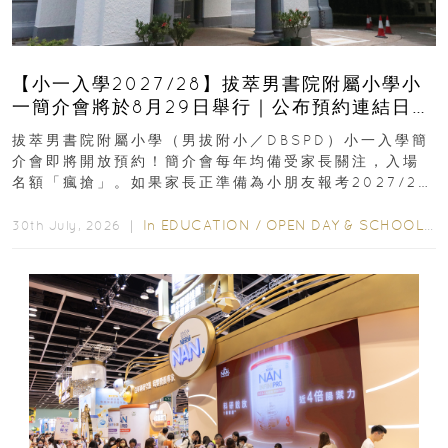
【小一入學2027/28】拔萃男書院附屬小學小
一簡介會將於8月29日舉行｜公布預約連結日期
｜更設有網上重溫
拔萃男書院附屬小學（男拔附小／DBSPD）小一入學簡
介會即將開放預約！簡介會每年均備受家長關注，入場
名額「瘋搶」。如果家長正準備為小朋友報考2027/28
學年小一，想...
In
EDUCATION
/
OPEN DAY & SCHOOL EVENTS
30th July, 2026 ｜