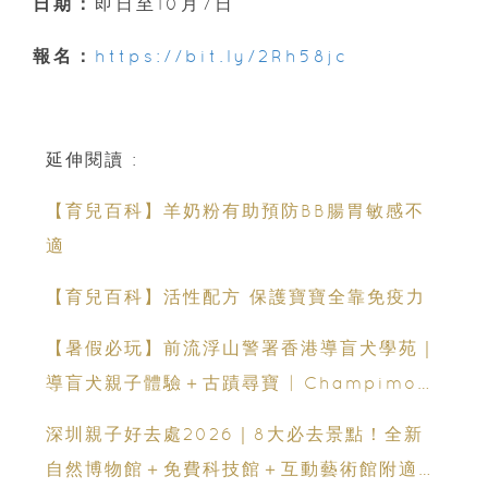
日期：
即日至10月7日
報名：
https://bit.ly/2Rh58jc
延伸閱讀 :
【育兒百科】羊奶粉有助預防BB腸胃敏感不
適
【育兒百科】活性配方 保護寶寶全靠免疫力
【暑假必玩】前流浮山警署香港導盲犬學苑｜
導盲犬親子體驗＋古蹟尋寶 | Champimom
送3組免費名額
深圳親子好去處2026｜8大必去景點！全新
自然博物館＋免費科技館＋互動藝術館附適合