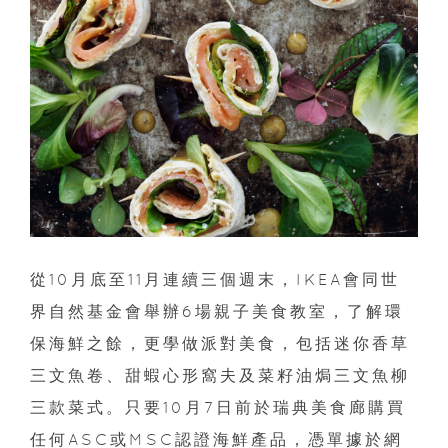
從10月底至11月連續三個週末，IKEA會同世
界自然基金會舉辦6場親子美食教室，了解環
保海鮮之餘，更學做派對美食，包括迷你香草
三文魚卷、甜蝦心形窩夫及菜籽油焗三文魚柳
三款菜式。只要10月7日前於瑞典美食廊購買
任何ASC或MSC認證海鮮產品，憑單據於網