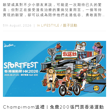
新界
願望成真對不少小朋友來說，可能是一次期待已久的驚
喜；但對正在接受漫長治療的重病兒童而言，一個等待
實現的願望，卻可以成為陪伴他們走過低谷、勇敢面對
逆境的重要力量。▲ 願...
In
LIFESTYLE
/
親子活動
5th August, 2026 ｜
Champimom送禮｜免費200張門票香港運動