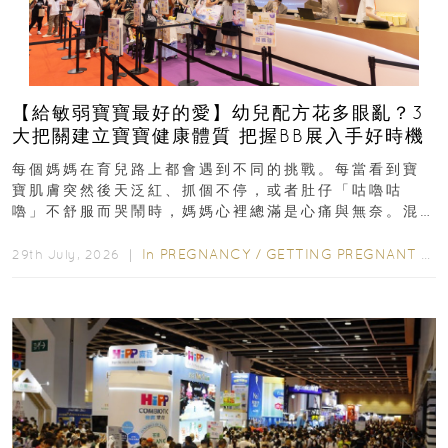
【給敏弱寶寶最好的愛】幼兒配方花多眼亂？3
大把關建立寶寶健康體質 把握BB展入手好時機
每個媽媽在育兒路上都會遇到不同的挑戰。每當看到寶
寶肌膚突然後天泛紅、抓個不停，或者肚仔「咕嚕咕
嚕」不舒服而哭鬧時，媽媽心裡總滿是心痛與無奈。混
合餵養揀奶粉？選擇幼兒配...
In
PREGNANCY
/
GETTING PREGNANT
/
P
29th July, 2026 ｜