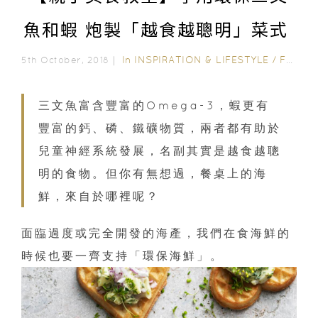
魚和蝦 炮製「越食越聰明」菜式
In
INSPIRATION & LIFESTYLE
/
FAMILY FUN
5th October, 2018｜
三文魚富含豐富的Omega-3，蝦更有
豐富的鈣、磷、鐵礦物質，兩者都有助於
兒童神經系統發展，名副其實是越食越聰
明的食物。但你有無想過，餐桌上的海
鮮，來自於哪裡呢？
面臨過度或完全開發的海產，我們在食海鮮的
時候也要一齊支持「環保海鮮」。