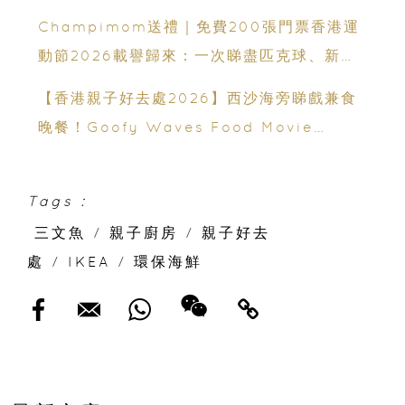
年齡、交通、門票、開放時間
Champimom送禮｜免費200張門票香港運
動節2026載譽歸來：一次睇盡匹克球、新興
運動、街舞比賽＋逾百運動品牌展覽
【香港親子好去處2026】西沙海旁睇戲兼食
晚餐！Goofy Waves Food Movie
Night 戶外影院逢週末登場
Tags :
三文魚
/
親子廚房
/
親子好去
處
/
IKEA
/
環保海鮮