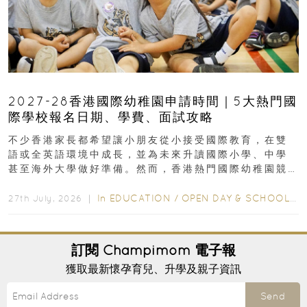
2027-28香港國際幼稚園申請時間｜5大熱門國
際學校報名日期、學費、面試攻略
不少香港家長都希望讓小朋友從小接受國際教育，在雙
語或全英語環境中成長，並為未來升讀國際小學、中學
甚至海外大學做好準備。然而，香港熱門國際幼稚園競
爭激烈，大部分學校會於入學前約一年開始接受申請...
In
EDUCATION
/
OPEN DAY & SCHOOL EVENTS
27th July, 2026 ｜
訂閱
Champimom
電子報
獲取最新懷孕育兒、升學及親子資訊
Send