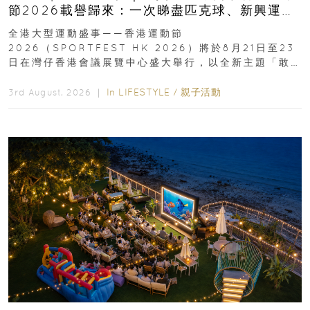
節2026載譽歸來：一次睇盡匹克球、新興運
動、街舞比賽＋逾百運動品牌展覽
全港大型運動盛事——香港運動節
2026（SPORTFEST HK 2026）將於8月21日至23
日在灣仔香港會議展覽中心盛大舉行，以全新主題「敢
運動大排檔」登場，集合...
In
LIFESTYLE
/
親子活動
3rd August, 2026 ｜