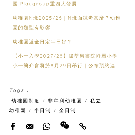
國 Playgroup重四大發展
幼稚園N班2025/26｜N班面試考甚麼？幼稚
園的類型有影響
幼稚園返全日定半日好？
【小一入學2027/28】拔萃男書院附屬小學
小一簡介會將於8月29日舉行｜公布預約連結
日期｜更設有網上重溫
Tags :
幼稚園制度
/
非牟利幼稚園
/
私立
幼稚園
/
半日制
/
全日制