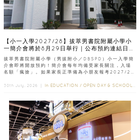
【小一入學2027/28】拔萃男書院附屬小學小
一簡介會將於8月29日舉行｜公布預約連結日期
｜更設有網上重溫
拔萃男書院附屬小學（男拔附小／DBSPD）小一入學簡
介會即將開放預約！簡介會每年均備受家長關注，入場
名額「瘋搶」。如果家長正準備為小朋友報考2027/28
學年小一，想...
In
EDUCATION
/
OPEN DAY & SCHOOL EVENTS
30th July, 2026 ｜