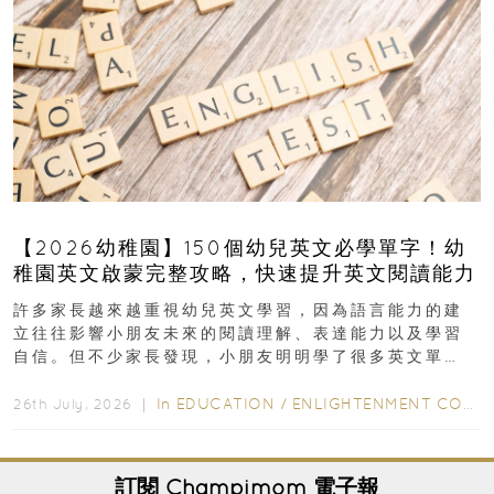
【2026幼稚園】150個幼兒英文必學單字！幼
稚園英文啟蒙完整攻略，快速提升英文閱讀能力
許多家長越來越重視幼兒英文學習，因為語言能力的建
立往往影響小朋友未來的閱讀理解、表達能力以及學習
自信。但不少家長發現，小朋友明明學了很多英文單
字，真正開始閱讀英文故事書時，仍然容易卡住...
In
EDUCATION
/
ENLIGHTENMENT CORNER
26th July, 2026 ｜
訂閱
Champimom
電子報