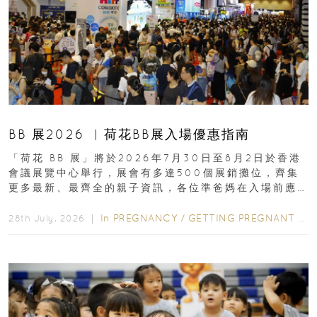
BB 展2026 ︳荷花BB展入場優惠指南
「荷花 BB 展」將於2026年7月30日至8月2日於香港
會議展覽中心舉行，展會有多達500個展銷攤位，齊集
更多最新、最齊全的親子資訊，各位準爸媽在入場前應
先閱讀購物指南...
In
PREGNANCY
/
GETTING PREGNANT
/
P
28th July, 2026 ｜