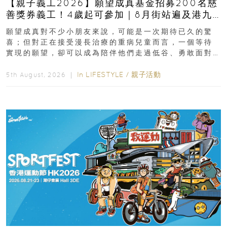
【親子義工2026】願望成真基金招募200名慈
善獎券義工！4歲起可參加｜8月街站遍及港九
新界
願望成真對不少小朋友來說，可能是一次期待已久的驚
喜；但對正在接受漫長治療的重病兒童而言，一個等待
實現的願望，卻可以成為陪伴他們走過低谷、勇敢面對
逆境的重要力量。▲ 願...
In
LIFESTYLE
/
親子活動
5th August, 2026 ｜