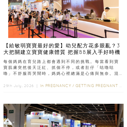
【給敏弱寶寶最好的愛】幼兒配方花多眼亂？3
大把關建立寶寶健康體質 把握BB展入手好時機
每個媽媽在育兒路上都會遇到不同的挑戰。每當看到寶
寶肌膚突然後天泛紅、抓個不停，或者肚仔「咕嚕咕
嚕」不舒服而哭鬧時，媽媽心裡總滿是心痛與無奈。混
合餵養揀奶粉？選擇幼兒配...
In
PREGNANCY
/
GETTING PREGNANT
/
P
29th July, 2026 ｜