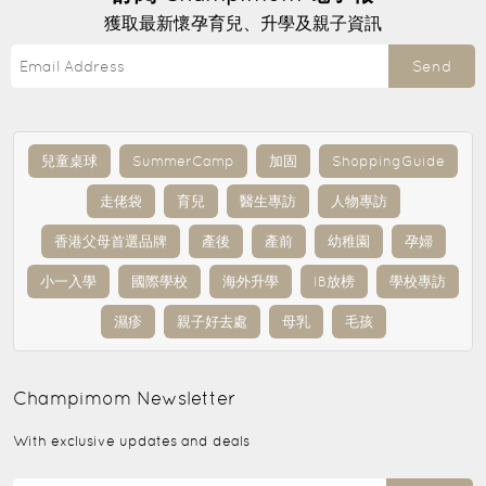
獲取最新懷孕育兒、升學及親子資訊
Send
兒童桌球
SummerCamp
加固
ShoppingGuide
走佬袋
育兒
醫生專訪
人物專訪
香港父母首選品牌
產後
產前
幼稚園
孕婦
小一入學
國際學校
海外升學
IB放榜
學校專訪
濕疹
親子好去處
母乳
毛孩
Champimom
Newsletter
With exclusive updates and deals