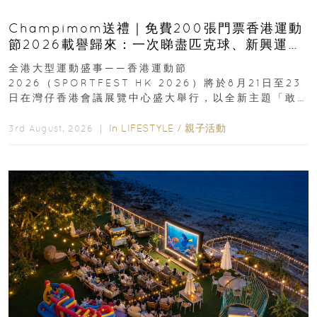
Champimom送禮｜免費200張門票香港運動
節2026載譽歸來：一次睇盡匹克球、新興運
動、街舞比賽＋逾百運動品牌展覽
全港大型運動盛事——香港運動節
2026（SPORTFEST HK 2026）將於8月21日至23
日在灣仔香港會議展覽中心盛大舉行，以全新主題「敢
運動大排檔」登場，集合...
In
LIFESTYLE
/
親子活動
3rd August, 2026 ｜