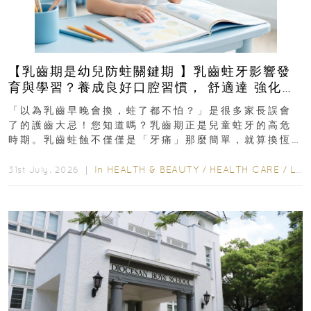
【乳齒期是幼兒防蛀關鍵期 】乳齒蛀牙影響發
育與學習？養成良好口腔習慣， 舒適達 強化琺
瑯質 兒童牙膏防護指南
「以為乳齒早晚會換，蛀了都不怕？」是很多家長誤會
了的護齒大忌！您知道嗎？乳齒期正是兒童蛀牙的高危
時期。乳齒蛀蝕不僅僅是「牙痛」那麼簡單，就算換恆
齒也有影響！後果將如骨牌效應般...
In
HEALTH & BEAUTY
/
HEALTH CARE
/
LIFESTYLE
31st July, 2026 ｜