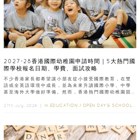
2027-28香港國際幼稚園申請時間｜5大熱門國
際學校報名日期、學費、面試攻略
不少香港家長都希望讓小朋友從小接受國際教育，在雙
語或全英語環境中成長，並為未來升讀國際小學、中學
甚至海外大學做好準備。然而，香港熱門國際幼稚園競
爭激烈，大部分學校會於入學前約一年開始接受申請...
In
EDUCATION
/
OPEN DAY & SCHOOL EVENTS
27th July, 2026 ｜