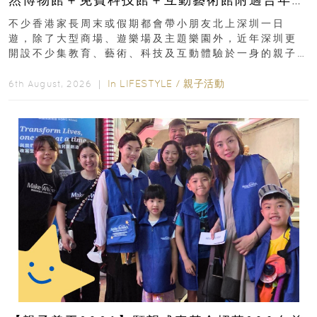
齡、交通、門票、開放時間
不少香港家長周末或假期都會帶小朋友北上深圳一日
遊，除了大型商場、遊樂場及主題樂園外，近年深圳更
開設不少集教育、藝術、科技及互動體驗於一身的親子
好去處！暑假唔想再行商場...
In
LIFESTYLE
/
親子活動
6th August, 2026 ｜