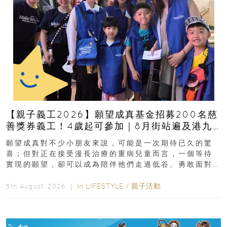
【親子義工2026】願望成真基金招募200名慈
善獎券義工！4歲起可參加｜8月街站遍及港九
新界
願望成真對不少小朋友來說，可能是一次期待已久的驚
喜；但對正在接受漫長治療的重病兒童而言，一個等待
實現的願望，卻可以成為陪伴他們走過低谷、勇敢面對
逆境的重要力量。▲ 願...
In
LIFESTYLE
/
親子活動
5th August, 2026 ｜