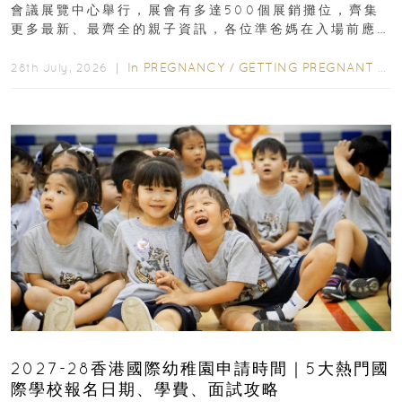
會議展覽中心舉行，展會有多達500個展銷攤位，齊集
更多最新、最齊全的親子資訊，各位準爸媽在入場前應
先閱讀購物指南...
In
PREGNANCY
/
GETTING PREGNANT
/
P
28th July, 2026 ｜
2027-28香港國際幼稚園申請時間｜5大熱門國
際學校報名日期、學費、面試攻略