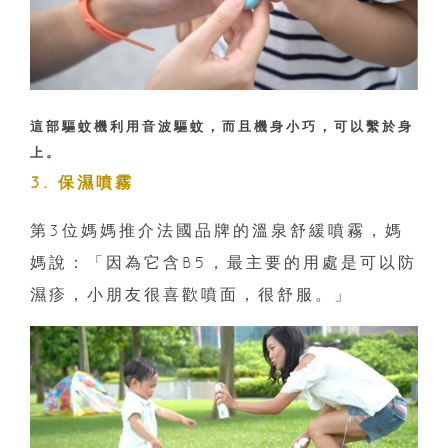
這部驅蚊機利用音波驅蚊，而且機身小巧，可以繫於身
上。
3. 保濕噴霧
第3位媽媽推介法國品牌的溫泉舒緩噴霧，媽
媽說：「因為它含B5，最主要的用處是可以防
濕疹，小朋友很喜歡噴面，很舒服。」