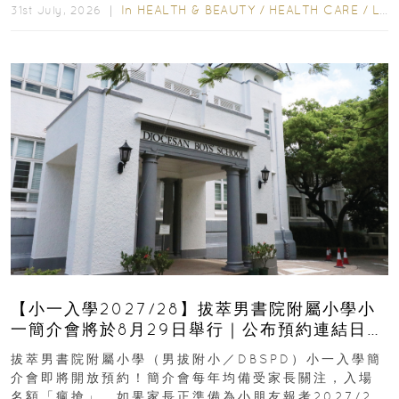
In
HEALTH & BEAUTY
/
HEALTH CARE
/
LIFESTYLE
31st July, 2026 ｜
【小一入學2027/28】拔萃男書院附屬小學小
一簡介會將於8月29日舉行｜公布預約連結日期
｜更設有網上重溫
拔萃男書院附屬小學（男拔附小／DBSPD）小一入學簡
介會即將開放預約！簡介會每年均備受家長關注，入場
名額「瘋搶」。如果家長正準備為小朋友報考2027/28