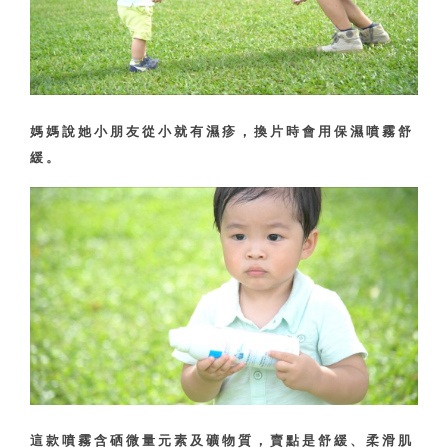
媽媽說她小朋友從小就有濕疹，換片時會用保濕噴霧舒
緩。
這款噴霧含硒微量元素及礦物質，賣點是舒緩、柔滑肌