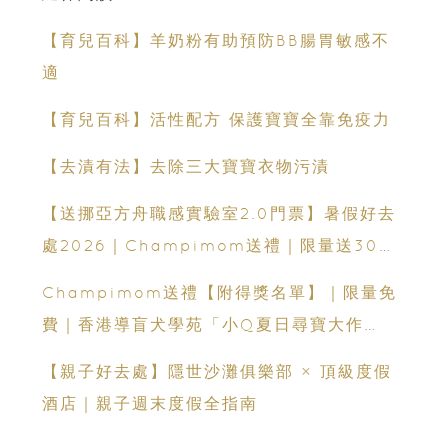
【育兒百科】羊奶粉有助預防BB腸胃敏感不
適
【育兒百科】活性配方 保護寶寶全靠免疫力
【去漬有法】去除三大寶寶衣物污漬
【送挪亞方舟職感實驗室2.0門票】暑假好去
處2026｜Champimom送禮｜限量送30套
親子門票連遊戲代幣 （總值HK$10,680）
Champimom送禮【附得獎名單】｜限量免
體驗六大職業角色 玩轉暑假！
費｜香港導盲犬學苑「小Q夏日尋寶大作
戰」：親子活動＋導盲犬工作示範＋古蹟尋寶
【親子好去處】隱世沙灘俱樂部 × 頂級度假
酒店｜親子週末度假全指南