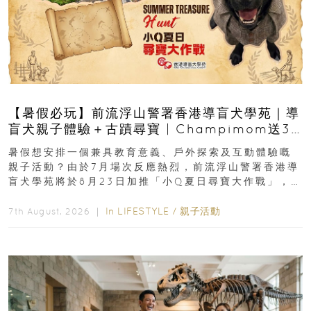
【暑假必玩】前流浮山警署香港導盲犬學苑｜導
盲犬親子體驗＋古蹟尋寶 | Champimom送3
組免費名額
暑假想安排一個兼具教育意義、戶外探索及互動體驗嘅
親子活動？由於7月場次反應熱烈，前流浮山警署香港導
盲犬學苑將於8月23日加推「小Q夏日尋寶大作戰」，家
長與小朋友可以走進前流浮山警署...
In
LIFESTYLE
/
親子活動
7th August, 2026 ｜