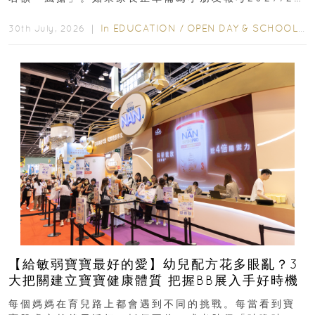
學年小一，想...
In
EDUCATION
/
OPEN DAY & SCHOOL EVENTS
30th July, 2026 ｜
【給敏弱寶寶最好的愛】幼兒配方花多眼亂？3
大把關建立寶寶健康體質 把握BB展入手好時機
每個媽媽在育兒路上都會遇到不同的挑戰。每當看到寶