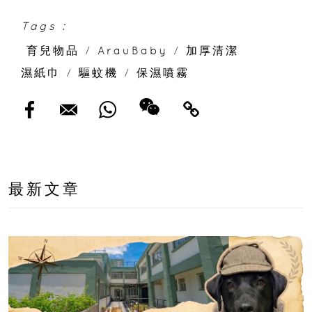
Tags :
育兒物品
/
ArauBaby
/
加厚清潔
濕紙巾
/
驅蚊機
/
保濕噴霧
最新文章