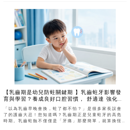
【乳齒期是幼兒防蛀關鍵期 】乳齒蛀牙影響發
育與學習？養成良好口腔習慣， 舒適達 強化琺
瑯質 兒童牙膏防護指南
「以為乳齒早晚會換，蛀了都不怕？」是很多家長誤會
了的護齒大忌！您知道嗎？乳齒期正是兒童蛀牙的高危
時期。乳齒蛀蝕不僅僅是「牙痛」那麼簡單，就算換恆
齒也有影響！後果將如骨牌效應般...