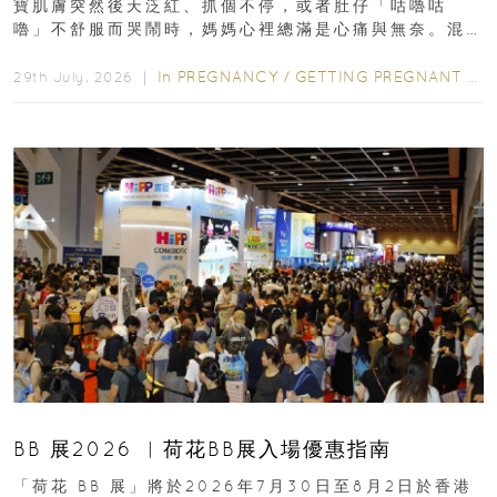
寶肌膚突然後天泛紅、抓個不停，或者肚仔「咕嚕咕
嚕」不舒服而哭鬧時，媽媽心裡總滿是心痛與無奈。混
合餵養揀奶粉？選擇幼兒配...
In
PREGNANCY
/
GETTING PREGNANT
/
P
29th July, 2026 ｜
BB 展2026 ︳荷花BB展入場優惠指南
「荷花 BB 展」將於2026年7月30日至8月2日於香港