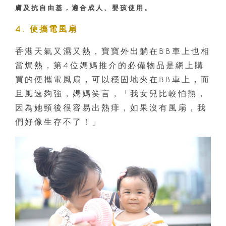
膚及抗自由基，適合成人、嬰孩使用。
4. 便攜電風扇
香港天氣又濕又熱，寶寶外出躺在BB車上也相
當焗熱，第4位媽媽推介的必備物品是網上購
買的便攜電風扇，可以穩固地夾在BB車上，而
且風速夠強，媽媽笑言，「我女兒比較怕熱，
因為她頸後很容易出熱痱，如果沒有風扇，我
們好像生存不了！」