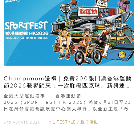
Champimom送禮｜免費200張門票香港運動
節2026載譽歸來：一次睇盡匹克球、新興運
動、街舞比賽＋逾百運動品牌展覽
全港大型運動盛事——香港運動節
2026（SPORTFEST HK 2026）將於8月21日至23
日在灣仔香港會議展覽中心盛大舉行，以全新主題「敢
運動大排檔」登場，集合...
In
LIFESTYLE
/
親子活動
3rd August, 2026 ｜