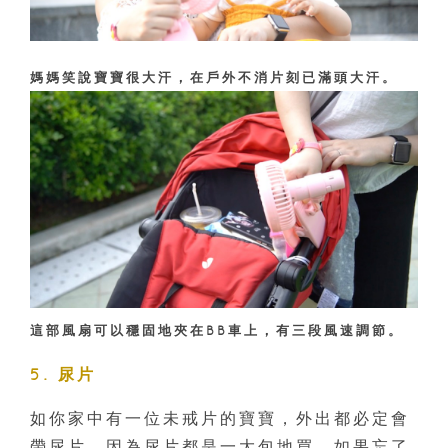
媽媽笑說寶寶很大汗，在戶外不消片刻已滿頭大汗。
這部風扇可以穩固地夾在BB車上，有三段風速調節。
5. 尿片
如你家中有一位未戒片的寶寶，外出都必定會
帶尿片，因為尿片都是一大包地買，如果忘了