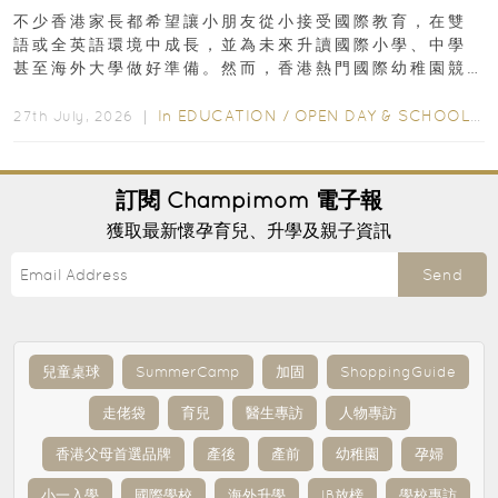
不少香港家長都希望讓小朋友從小接受國際教育，在雙
語或全英語環境中成長，並為未來升讀國際小學、中學
甚至海外大學做好準備。然而，香港熱門國際幼稚園競
爭激烈，大部分學校會於入學前約一年開始接受申請...
In
EDUCATION
/
OPEN DAY & SCHOOL EVENTS
27th July, 2026 ｜
訂閱
Champimom
電子報
獲取最新懷孕育兒、升學及親子資訊
Send
兒童桌球
SummerCamp
加固
ShoppingGuide
走佬袋
育兒
醫生專訪
人物專訪
香港父母首選品牌
產後
產前
幼稚園
孕婦
小一入學
國際學校
海外升學
IB放榜
學校專訪