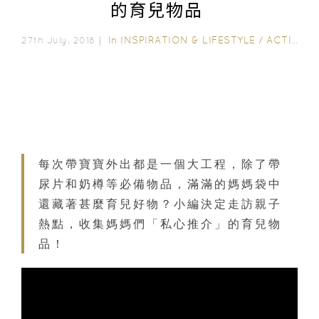
的育兒物品
In
INSPIRATION & LIFESTYLE
/
ACTIVITY & GEAR
27th July, 2018｜
每次帶寶寶外出都是一個大工程，除了帶
尿片和奶樽等必備物品，滿滿的媽媽袋中
還藏著甚麼育兒好物？小編決定走訪親子
熱點，收集媽媽們「私心推介」的育兒物
品！