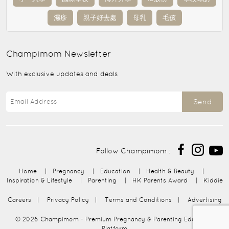
濕疹
親子好去處
母乳
毛孩
Champimom
Newsletter
With exclusive updates and deals
Send
Follow Champimom :
Home
|
Pregnancy
|
Education
|
Health & Beauty
|
Inspiration & Lifestyle
|
Parenting
|
HK Parents Award
|
Kiddie
Careers
|
Privacy Policy
|
Terms and Conditions
|
Advertising
© 2026
Champimom
- Premium Pregnancy & Parenting Education
Platform