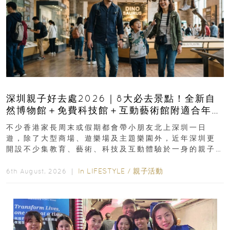
深圳親子好去處2026｜8大必去景點！全新自
然博物館＋免費科技館＋互動藝術館附適合年
齡、交通、門票、開放時間
不少香港家長周末或假期都會帶小朋友北上深圳一日
遊，除了大型商場、遊樂場及主題樂園外，近年深圳更
開設不少集教育、藝術、科技及互動體驗於一身的親子
好去處！暑假唔想再行商場...
In
LIFESTYLE
/
親子活動
6th August, 2026 ｜