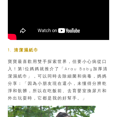
1. 清潔濕紙巾
寶寶最喜歡用雙手探索世界，但要小心病從口
入！第1位媽媽就推介了「Arau Baby加厚清
潔濕紙巾」，可以同時去除細菌和病毒，媽媽
分享：「因為小朋友現在還小，未懂得分辨乾
淨和骯髒，所以在吃飯前、去育嬰室換尿片和
外出玩耍時，它都是我的好幫手。」