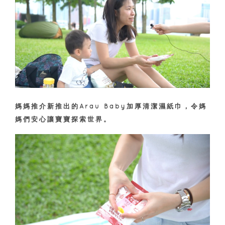
媽媽推介新推出的Arau Baby加厚清潔濕紙巾，令媽
媽們安心讓寶寶探索世界。