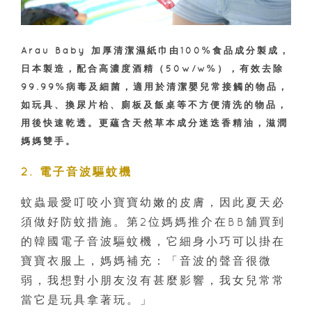
Arau Baby 加厚清潔濕紙巾由100%食品成分製成，
日本製造，
配合高濃度酒精（50w/w%）
，有效去除
99.99%病毒及細菌，適用於清潔嬰兒常接觸的物品，
如玩具、換尿片枱、廁板及飯桌等不方便清洗的物品，
用後快速乾透。更蘊含天然草本成分迷迭香精油，滋潤
媽媽雙手。
2. 電子音波驅蚊機
蚊蟲最愛叮咬小寶寶幼嫩的皮膚，因此夏天必
須做好防蚊措施。第2位媽媽推介在BB舖買到
的韓國電子音波驅蚊機，它細身小巧可以掛在
寶寶衣服上，媽媽補充：「音波的聲音很微
弱，我想對小朋友沒有甚麼影響，我女兒常常
當它是玩具拿著玩。」