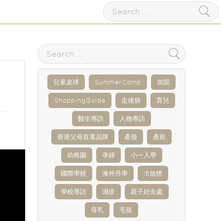
兒童桌球
SummerCamp
加固
ShoppingGuide
走佬袋
育兒
醫生專訪
人物專訪
香港父母首選品牌
產後
產前
幼稚園
孕婦
小一入學
國際學校
海外升學
IB放榜
學校專訪
濕疹
親子好去處
母乳
毛孩