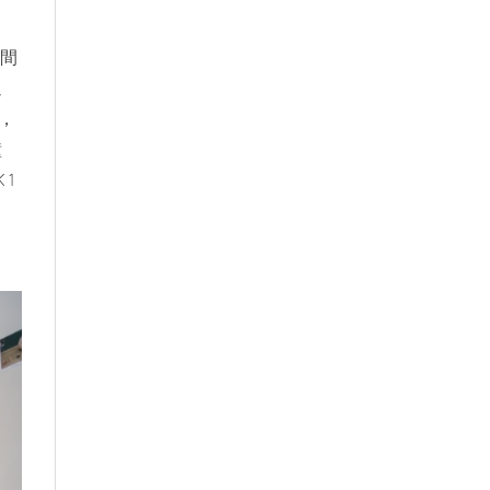
時間
過
，
鐘
1