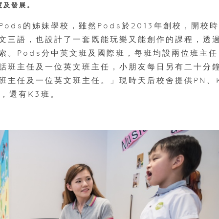
度及發展。
ods的姊妹學校，雖然Pods於2013年創校，開校
文三語，也設計了一套既能玩樂又能創作的課程，透
索。Pods分中英文班及國際班，每班均設兩位班主任
話班主任及一位英文班主任，小朋友每日另有二十分
班主任及一位英文班主任。」現時天后校舍提供PN、K
2，還有K3班。