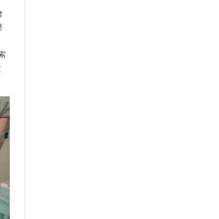
會
樂
索
友