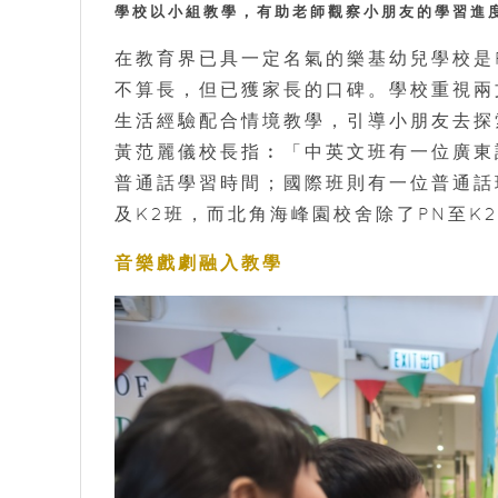
學校以小組教學，有助老師觀察小朋友的學習進
在教育界已具一定名氣的樂基幼兒學校是P
不算長，但已獲家長的口碑。學校重視兩
生活經驗配合情境教學，引導小朋友去探
黃范麗儀校長指︰「中英文班有一位廣東
普通話學習時間；國際班則有一位普通話
及K2班，而北角海峰園校舍除了PN至K
音樂戲劇融入教學