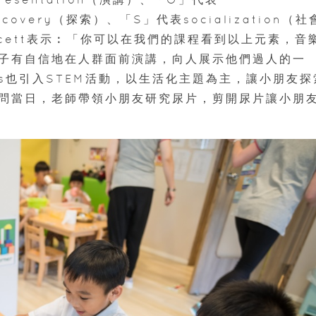
covery（探索）、「S」代表socialization（社
awcett表示︰「你可以在我們的課程看到以上元素，音
子有自信地在人群面前演講，向人展示他們過人的一
ds也引入STEM活動，以生活化主題為主，讓小朋友探
問當日，老師帶領小朋友研究尿片，剪開尿片讓小朋