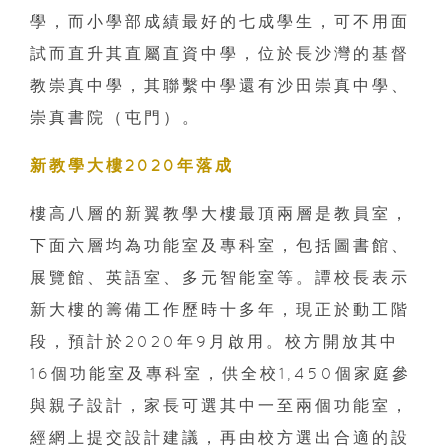
學，而小學部成績最好的七成學生，可不用面
試而直升其直屬直資中學，位於長沙灣的基督
教崇真中學，其聯繫中學還有沙田崇真中學、
崇真書院（屯門）。
新教學大樓2020年落成
樓高八層的新翼教學大樓最頂兩層是教員室，
下面六層均為功能室及專科室，包括圖書館、
展覽館、英語室、多元智能室等。譚校長表示
新大樓的籌備工作歷時十多年，現正於動工階
段，預計於2020年9月啟用。校方開放其中
16個功能室及專科室，供全校1,450個家庭參
與親子設計，家長可選其中一至兩個功能室，
經網上提交設計建議，再由校方選出合適的設