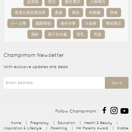
走佬袋
育兒
醫生專訪
人物專訪
香港父母首選品牌
產後
產前
幼稚園
孕婦
小一入學
國際學校
海外升學
IB放榜
學校專訪
濕疹
親子好去處
母乳
毛孩
Champimom
Newsletter
With exclusive updates and deals
Send
Follow Champimom :
Home
|
Pregnancy
|
Education
|
Health & Beauty
|
Inspiration & Lifestyle
|
Parenting
|
HK Parents Award
|
Kiddie