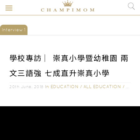
Interview 1
學校專訪 ︳崇真小學暨幼稚園 兩
文三語強 七成直升崇真小學
In
EDUCATION
/
ALL EDUCATION
/
SCHO
20th June, 2018