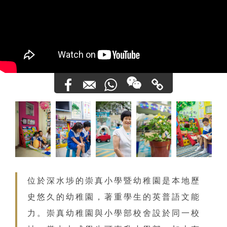
位於深水埗的崇真小學暨幼稚園是本地歷
史悠久的幼稚園，著重學生的英普語文能
力。崇真幼稚園與小學部校舍設於同一校