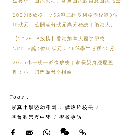
生要求、面試流程、常見面試題目及面試貼士
2026IB放榜｜VSA滬江維多利亞學校誕9位
IB狀元：公開滿分狀元高分秘訣｜衝港大、帝
國理工必看
【2026 IB放榜】香港加拿大國際學校
CDNIS誕3位IB狀元：48%學生考獲40分以
上、公開滿分學霸6個備考心得
2026小一統一派位放榜｜家長親身經歷整
理：小一叩門備考全指南
Tags :
崇真小學暨幼稚園
/
譚煥玲校長
/
基督教崇真中學
/
學校專訪