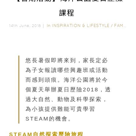
課程
In
INSPIRATION & LIFESTYLE
/
FAMILY FUN
14th June, 2018｜
悠長暑假即將來到，家長定必
為子女報讀哪些興趣班或活動
而感到頭痕。海洋公園將於今
個夏天舉辦夏日歷險2018，透
過大自然、動物及科學探索，
為小孩提供難能可貴學習
STEAM的機會。
STEAM自然探索歷險旅程