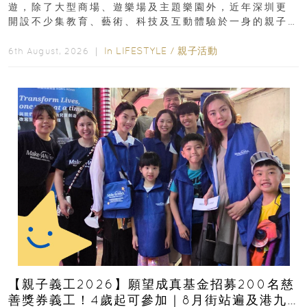
遊，除了大型商場、遊樂場及主題樂園外，近年深圳更
開設不少集教育、藝術、科技及互動體驗於一身的親子
好去處！暑假唔想再行商場...
In
LIFESTYLE
/
親子活動
6th August, 2026 ｜
【親子義工2026】願望成真基金招募200名慈
善獎券義工！4歲起可參加｜8月街站遍及港九