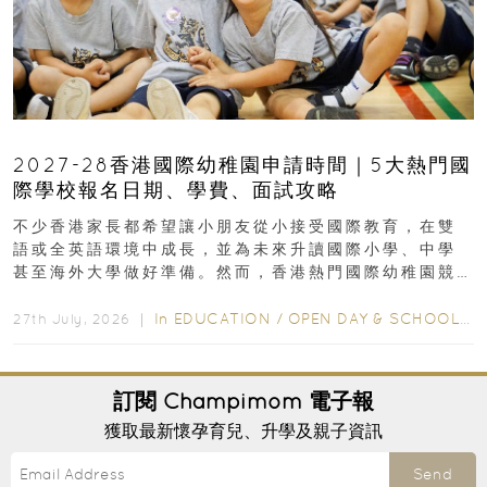
2027-28香港國際幼稚園申請時間｜5大熱門國
際學校報名日期、學費、面試攻略
不少香港家長都希望讓小朋友從小接受國際教育，在雙
語或全英語環境中成長，並為未來升讀國際小學、中學
甚至海外大學做好準備。然而，香港熱門國際幼稚園競
爭激烈，大部分學校會於入學前約一年開始接受申請...
In
EDUCATION
/
OPEN DAY & SCHOOL EVENTS
27th July, 2026 ｜
訂閱
Champimom
電子報
獲取最新懷孕育兒、升學及親子資訊
Send