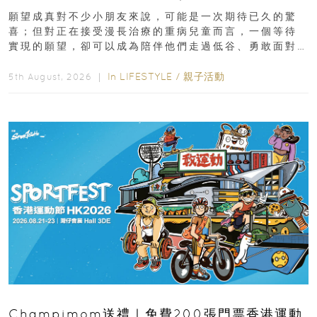
新界
願望成真對不少小朋友來說，可能是一次期待已久的驚
喜；但對正在接受漫長治療的重病兒童而言，一個等待
實現的願望，卻可以成為陪伴他們走過低谷、勇敢面對
逆境的重要力量。▲ 願...
In
LIFESTYLE
/
親子活動
5th August, 2026 ｜
Champimom送禮｜免費200張門票香港運動