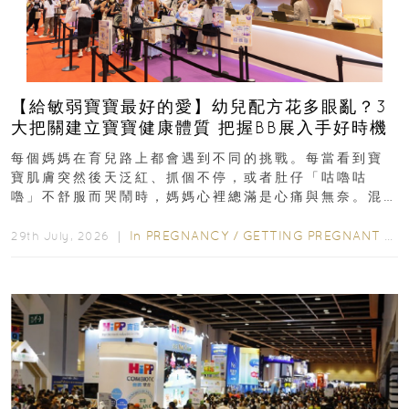
【給敏弱寶寶最好的愛】幼兒配方花多眼亂？3
大把關建立寶寶健康體質 把握BB展入手好時機
每個媽媽在育兒路上都會遇到不同的挑戰。每當看到寶
寶肌膚突然後天泛紅、抓個不停，或者肚仔「咕嚕咕
嚕」不舒服而哭鬧時，媽媽心裡總滿是心痛與無奈。混
合餵養揀奶粉？選擇幼兒配...
In
PREGNANCY
/
GETTING PREGNANT
/
P
29th July, 2026 ｜