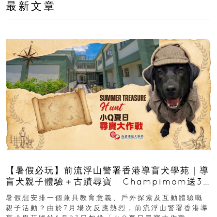
最新文章
【暑假必玩】前流浮山警署香港導盲犬學苑｜導
盲犬親子體驗＋古蹟尋寶 | Champimom送3
組免費名額
暑假想安排一個兼具教育意義、戶外探索及互動體驗嘅
親子活動？由於7月場次反應熱烈，前流浮山警署香港導