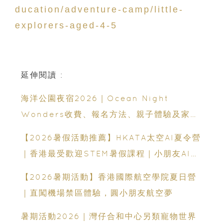
ducation/adventure-camp/little-
explorers-aged-4-5
延伸閱讀 :
海洋公園夜宿2026｜Ocean Night
Wonders收費、報名方法、親子體驗及家長
必看攻略
【2026暑假活動推薦】HKATA太空AI夏令營
｜香港最受歡迎STEM暑假課程｜小朋友AI課
程・航天科技體驗
【2026暑期活動】香港國際航空學院夏日營
｜直闖機場禁區體驗，圓小朋友航空夢
暑期活動2026｜灣仔合和中心另類寵物世界