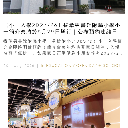
【小一入學2027/28】拔萃男書院附屬小學小
一簡介會將於8月29日舉行｜公布預約連結日期
｜更設有網上重溫
拔萃男書院附屬小學（男拔附小／DBSPD）小一入學簡
介會即將開放預約！簡介會每年均備受家長關注，入場
名額「瘋搶」。如果家長正準備為小朋友報考2027/28
學年小一，想...
In
EDUCATION
/
OPEN DAY & SCHOOL EVENTS
30th July, 2026 ｜