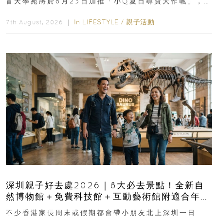
盲犬學苑將於8月23日加推「小Q夏日尋寶大作戰」，家
長與小朋友可以走進前流浮山警署...
In
LIFESTYLE
/
親子活動
7th August, 2026 ｜
深圳親子好去處2026｜8大必去景點！全新自
然博物館＋免費科技館＋互動藝術館附適合年
齡、交通、門票、開放時間
不少香港家長周末或假期都會帶小朋友北上深圳一日