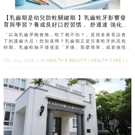
【乳齒期是幼兒防蛀關鍵期 】乳齒蛀牙影響發
育與學習？養成良好口腔習慣， 舒適達 強化琺
瑯質 兒童牙膏防護指南
「以為乳齒早晚會換，蛀了都不怕？」是很多家長誤會
了的護齒大忌！您知道嗎？乳齒期正是兒童蛀牙的高危
時期。乳齒蛀蝕不僅僅是「牙痛」那麼簡單，就算換恆
齒也有影響！後果將如骨牌效應般...
In
HEALTH & BEAUTY
/
HEALTH CARE
/
LIFESTYLE
31st July, 2026 ｜