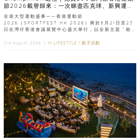
節2026載譽歸來：一次睇盡匹克球、新興運
動、街舞比賽＋逾百運動品牌展覽
全港大型運動盛事——香港運動節
2026（SPORTFEST HK 2026）將於8月21日至23
日在灣仔香港會議展覽中心盛大舉行，以全新主題「敢
運動大排檔」登場，集合...
In
LIFESTYLE
/
親子活動
3rd August, 2026 ｜