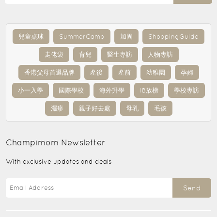
兒童桌球
SummerCamp
加固
ShoppingGuide
走佬袋
育兒
醫生專訪
人物專訪
香港父母首選品牌
產後
產前
幼稚園
孕婦
小一入學
國際學校
海外升學
IB放榜
學校專訪
濕疹
親子好去處
母乳
毛孩
Champimom
Newsletter
With exclusive updates and deals
Send