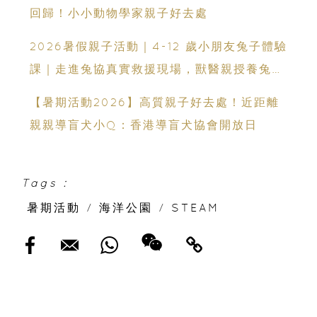
回歸！小小動物學家親子好去處
2026暑假親子活動｜4-12 歲小朋友兔子體驗
課｜走進兔協真實救援現場，獸醫親授養兔知
識
【暑期活動2026】高質親子好去處！近距離
親親導盲犬小Q：香港導盲犬協會開放日
Tags :
暑期活動
/
海洋公園
/
STEAM