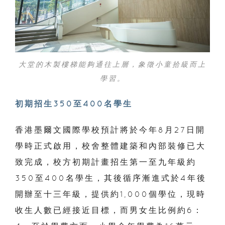
大堂的木製樓梯能夠通往上層，象徵小童拾級而上
學習。
初期招生350
至400
名學生
香港墨爾文國際學校預計將於今年8月27日開
學時正式啟用，校舍整體建築和內部裝修已大
致完成，校方初期計畫招生第一至九年級約
350至400名學生，其後循序漸進式於4年後
開辦至十三年級，提供約1,000個學位，現時
收生人數已經接近目標，而男女生比例約6：