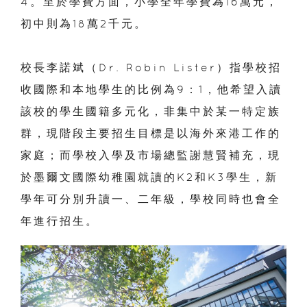
4。至於學費方面，小學全年學費為16萬元，
初中則為18萬2千元。
校長李諾斌（Dr. Robin Lister）指學校招
收國際和本地學生的比例為9：1，他希望入讀
該校的學生國籍多元化，非集中於某一特定族
群，現階段主要招生目標是以海外來港工作的
家庭；而學校入學及市場總監謝慧賢補充，現
於墨爾文國際幼稚園就讀的K2和K3學生，新
學年可分別升讀一、二年級，學校同時也會全
年進行招生。