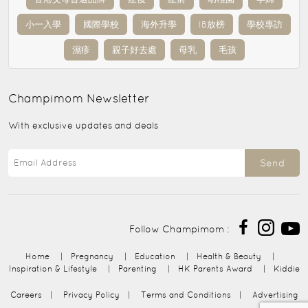
小一入學
國際學校
海外升學
IB放榜
學校專訪
濕疹
親子好去處
母乳
毛孩
Champimom
Newsletter
With exclusive updates and deals
Send
Follow Champimom :
Home
|
Pregnancy
|
Education
|
Health & Beauty
|
Inspiration & Lifestyle
|
Parenting
|
HK Parents Award
|
Kiddie
Careers
|
Privacy Policy
|
Terms and Conditions
|
Advertising