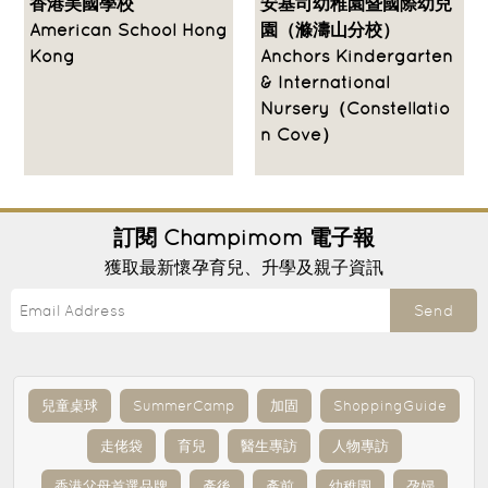
香港美國學校
安基司幼稚園暨國際幼兒
American School Hong
園（滌濤山分校）
Kong
Anchors Kindergarten
& International
Nursery（Constellatio
n Cove）
訂閱
Champimom
電子報
獲取最新懷孕育兒、升學及親子資訊
Send
兒童桌球
SummerCamp
加固
ShoppingGuide
走佬袋
育兒
醫生專訪
人物專訪
香港父母首選品牌
產後
產前
幼稚園
孕婦