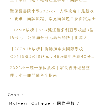
聖保羅書院小學2027小一入學攻略｜最新收
生要求、面試流程、常見面試題目及面試貼士
2026IB放榜｜VSA滬江維多利亞學校誕9位
IB狀元：公開滿分狀元高分秘訣｜衝港大、帝
國理工必看
【2026 IB放榜】香港加拿大國際學校
CDNIS誕3位IB狀元：48%學生考獲40分以
上、公開滿分學霸6個備考心得
2026小一統一派位放榜｜家長親身經歷整
理：小一叩門備考全指南
Tags :
Malvern College
/
國際學校
/