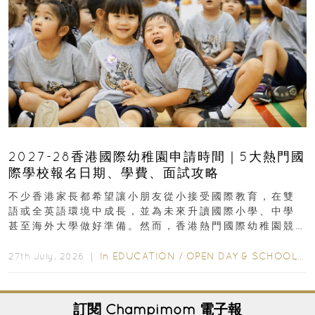
2027-28香港國際幼稚園申請時間｜5大熱門國
際學校報名日期、學費、面試攻略
不少香港家長都希望讓小朋友從小接受國際教育，在雙
語或全英語環境中成長，並為未來升讀國際小學、中學
甚至海外大學做好準備。然而，香港熱門國際幼稚園競
爭激烈，大部分學校會於入學前約一年開始接受申請...
In
EDUCATION
/
OPEN DAY & SCHOOL EVENTS
27th July, 2026 ｜
訂閱
Champimom
電子報