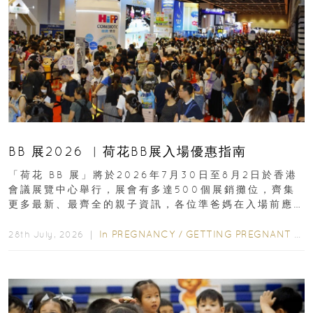
BB 展2026 ︳荷花BB展入場優惠指南
「荷花 BB 展」將於2026年7月30日至8月2日於香港
會議展覽中心舉行，展會有多達500個展銷攤位，齊集
更多最新、最齊全的親子資訊，各位準爸媽在入場前應
先閱讀購物指南...
In
PREGNANCY
/
GETTING PREGNANT
/
P
28th July, 2026 ｜