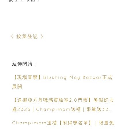
《 按我登記 》
延伸閱讀 :
【現場直擊】Blushing May Bazaar正式
展開
【送挪亞方舟職感實驗室2.0門票】暑假好去
處2026｜Champimom送禮｜限量送30套
親子門票連遊戲代幣 （總值HK$10,680）
Champimom送禮【附得獎名單】｜限量免
體驗六大職業角色 玩轉暑假！