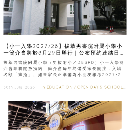
【小一入學2027/28】拔萃男書院附屬小學小
一簡介會將於8月29日舉行｜公布預約連結日期
｜更設有網上重溫
拔萃男書院附屬小學（男拔附小／DBSPD）小一入學簡
介會即將開放預約！簡介會每年均備受家長關注，入場
名額「瘋搶」。如果家長正準備為小朋友報考2027/28
學年小一，想...
In
EDUCATION
/
OPEN DAY & SCHOOL EVENTS
30th July, 2026 ｜