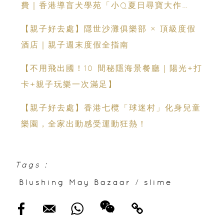
費｜香港導盲犬學苑「小Q夏日尋寶大作
戰」：親子活動＋導盲犬工作示範＋古蹟尋寶
【親子好去處】隱世沙灘俱樂部 × 頂級度假
酒店｜親子週末度假全指南
【不用飛出國！10 間秘隱海景餐廳｜陽光+打
卡+親子玩樂一次滿足】
【親子好去處】香港七欖「球迷村」化身兒童
樂園，全家出動感受運動狂熱！
Tags :
Blushing May Bazaar
/
slime