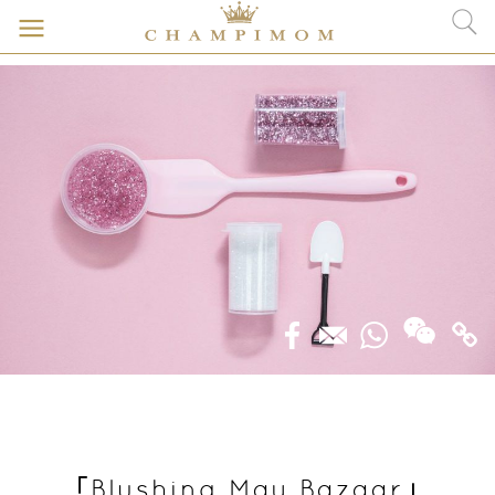
「Blushing May Bazaar」