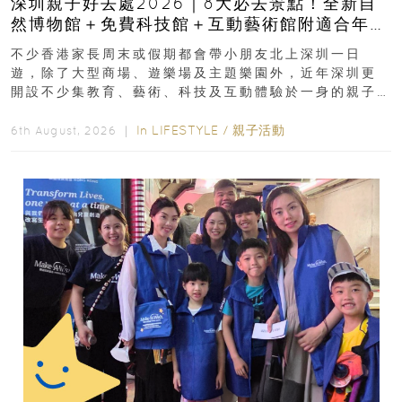
深圳親子好去處2026｜8大必去景點！全新自
然博物館＋免費科技館＋互動藝術館附適合年
齡、交通、門票、開放時間
不少香港家長周末或假期都會帶小朋友北上深圳一日
遊，除了大型商場、遊樂場及主題樂園外，近年深圳更
開設不少集教育、藝術、科技及互動體驗於一身的親子
好去處！暑假唔想再行商場...
In
LIFESTYLE
/
親子活動
6th August, 2026 ｜