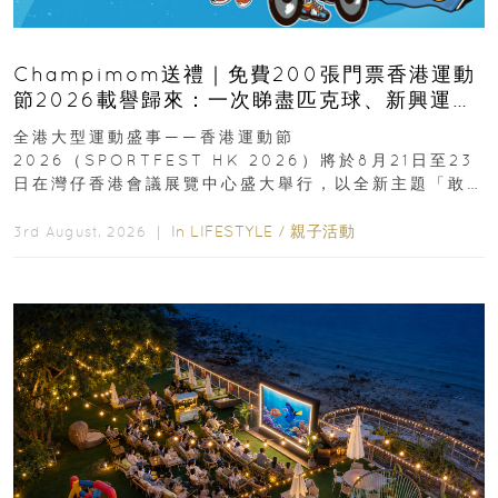
Champimom送禮｜免費200張門票香港運動
節2026載譽歸來：一次睇盡匹克球、新興運
動、街舞比賽＋逾百運動品牌展覽
全港大型運動盛事——香港運動節
2026（SPORTFEST HK 2026）將於8月21日至23
日在灣仔香港會議展覽中心盛大舉行，以全新主題「敢
運動大排檔」登場，集合...
In
LIFESTYLE
/
親子活動
3rd August, 2026 ｜