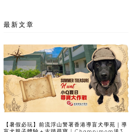
最新文章
【暑假必玩】前流浮山警署香港導盲犬學苑｜導
盲犬親子體驗＋古蹟尋寶 | Champimom送3