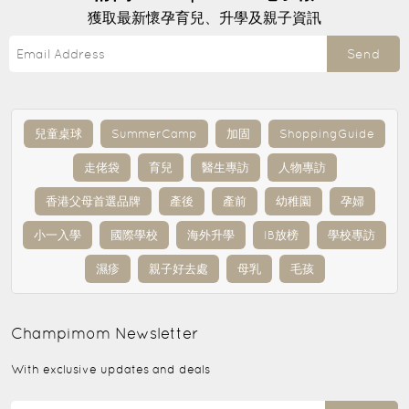
獲取最新懷孕育兒、升學及親子資訊
Send
兒童桌球
SummerCamp
加固
ShoppingGuide
走佬袋
育兒
醫生專訪
人物專訪
香港父母首選品牌
產後
產前
幼稚園
孕婦
小一入學
國際學校
海外升學
IB放榜
學校專訪
濕疹
親子好去處
母乳
毛孩
Champimom
Newsletter
With exclusive updates and deals