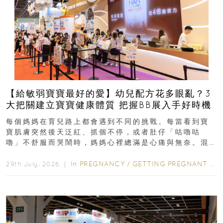
【給敏弱寶寶最好的愛】幼兒配方花多眼亂？3
大把關建立寶寶健康體質 把握BB展入手好時機
每個媽媽在育兒路上都會遇到不同的挑戰。每當看到寶
寶肌膚突然後天泛紅、抓個不停，或者肚仔「咕嚕咕
嚕」不舒服而哭鬧時，媽媽心裡總滿是心痛與無奈。混
合餵養揀奶粉？選擇幼兒配...
In
PREGNANCY
/
GETTING PREGNANT
/
P
29th July, 2026 ｜