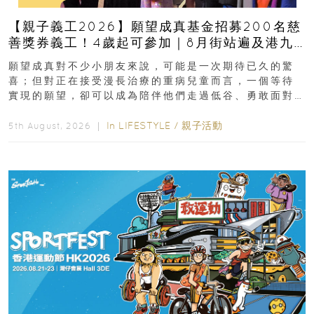
【親子義工2026】願望成真基金招募200名慈
善獎券義工！4歲起可參加｜8月街站遍及港九
新界
願望成真對不少小朋友來說，可能是一次期待已久的驚
喜；但對正在接受漫長治療的重病兒童而言，一個等待
實現的願望，卻可以成為陪伴他們走過低谷、勇敢面對
逆境的重要力量。▲ 願...
In
LIFESTYLE
/
親子活動
5th August, 2026 ｜