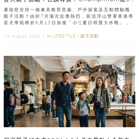
組免費名額
暑假想安排一個兼具教育意義、戶外探索及互動體驗嘅
親子活動？由於7月場次反應熱烈，前流浮山警署香港導
盲犬學苑將於8月23日加推「小Q夏日尋寶大作戰」，家
長與小朋友可以走進前流浮山警署...
In
LIFESTYLE
/
親子活動
7th August, 2026 ｜