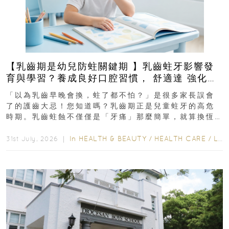
【乳齒期是幼兒防蛀關鍵期 】乳齒蛀牙影響發
育與學習？養成良好口腔習慣， 舒適達 強化琺
瑯質 兒童牙膏防護指南
「以為乳齒早晚會換，蛀了都不怕？」是很多家長誤會
了的護齒大忌！您知道嗎？乳齒期正是兒童蛀牙的高危
時期。乳齒蛀蝕不僅僅是「牙痛」那麼簡單，就算換恆
齒也有影響！後果將如骨牌效應般...
In
HEALTH & BEAUTY
/
HEALTH CARE
/
LIFESTYLE
31st July, 2026 ｜