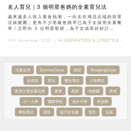
名人育兒｜3 個明星爸媽的全素育兒法
越來越多人投入素食熱潮，一向走在潮流尖端的荷里
活娛樂圈，更有不少星級爸媽早已為子女採用全素餐
單！立即向 3 位明星取經，為子女成長好好計
「素」！大隻型爸 Woody Harrelson有看過...
In
INSPIRATION & LIFESTYLE
/
HEA
14th November, 2020 ｜
兒童桌球
SummerCamp
加固
ShoppingGuide
走佬袋
育兒
醫生專訪
人物專訪
香港父母首選品牌
產後
產前
幼稚園
孕婦
小一入學
國際學校
海外升學
IB放榜
學校專訪
濕疹
親子好去處
母乳
毛孩