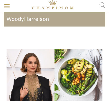
WoodyHarrelson