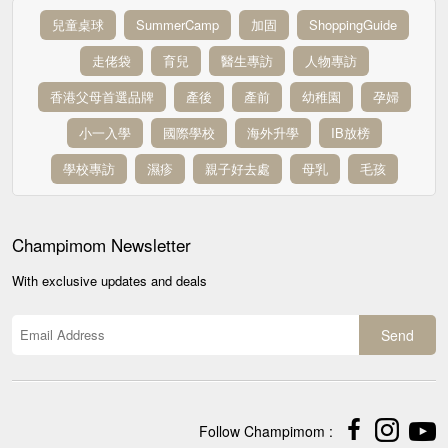
兒童桌球
SummerCamp
加固
ShoppingGuide
走佬袋
育兒
醫生專訪
人物專訪
香港父母首選品牌
產後
產前
幼稚園
孕婦
小一入學
國際學校
海外升學
IB放榜
學校專訪
濕疹
親子好去處
母乳
毛孩
Champimom
Newsletter
With exclusive updates and deals
Send
Follow Champimom :