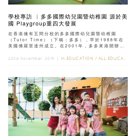
學校專訪 ︳多多國際幼兒園暨幼稚園 源於美
國 Playgroup重四大發展
在香港擁有五間分校的多多國際幼兒園暨幼稚園
（Tutor Time）（下稱：多多），早於1988年在
美國佛羅里達州成立。在2001年，多多來港開辦首
間學校，至今已有18年歷史...
In
EDUCATION
/
ALL EDUCATION
22nd November, 2019 ｜