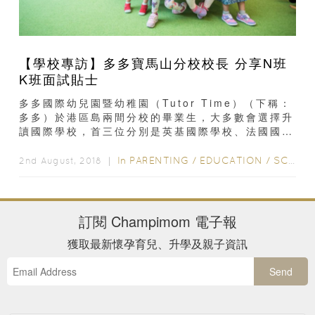
【學校專訪】多多寶馬山分校校長 分享N班
K班面試貼士
多多國際幼兒園暨幼稚園（Tutor Time）（下稱：
多多）於港區島兩間分校的畢業生，大多數會選擇升
讀國際學校，首三位分別是英基國際學校、法國國際
學校及新加坡國際學校等。今回...
In
PARENTING
/
EDUCATION
/
SCHOOL INTERVIEW
2nd August, 2018 ｜
訂閱
Champimom
電子報
獲取最新懷孕育兒、升學及親子資訊
Send