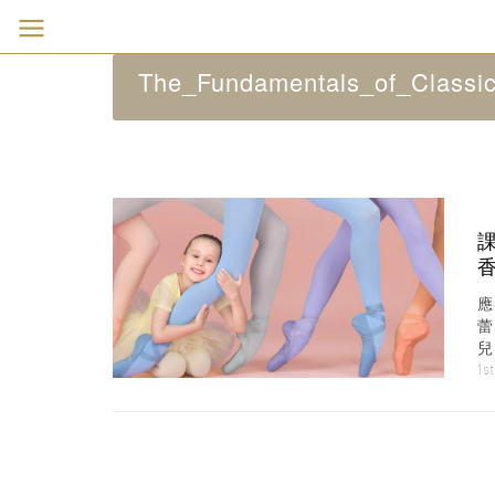
The_Fundamentals_of_Classi
包
1s