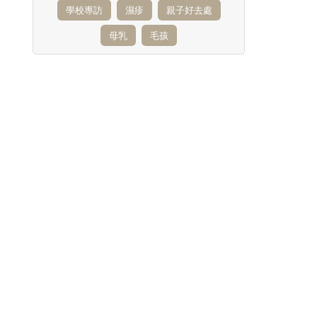
學校專訪
濕疹
親子好去處
母乳
毛孩