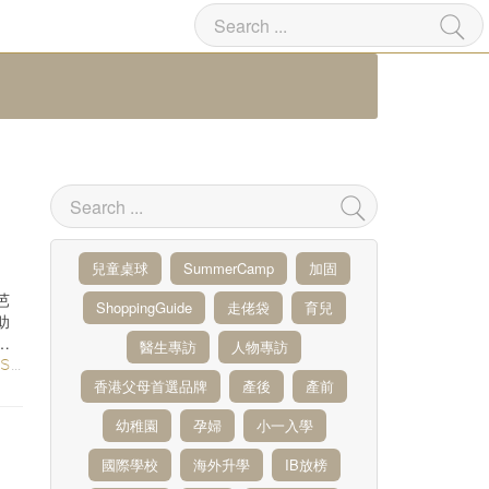
兒童桌球
SummerCamp
加固
芭
ShoppingGuide
走佬袋
育兒
助
了
醫生專訪
人物專訪
ES
/
教育
/
學跳舞
香港父母首選品牌
產後
產前
幼稚園
孕婦
小一入學
國際學校
海外升學
IB放榜