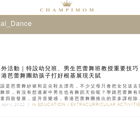
cal_Dance
課外活動｜特設幼兒班、男生芭蕾舞班教授重要技巧
香港芭蕾舞團助孩子打好根基展現天賦
應該是芭蕾舞紗裙和足尖鞋太漂亮，不少父母只會把女兒送去
蕾舞班，有沒有想過家中男生也有舞蹈天份呢？學跳芭蕾舞有
兒童四肢發展，提升音樂感，香港芭蕾舞團推出的眾多課程除
括 4 歲可參加的幼兒班，...
In
EDUCATION
/
EXTRACURRICULAR ACTIVITI
t April, 2022 ｜