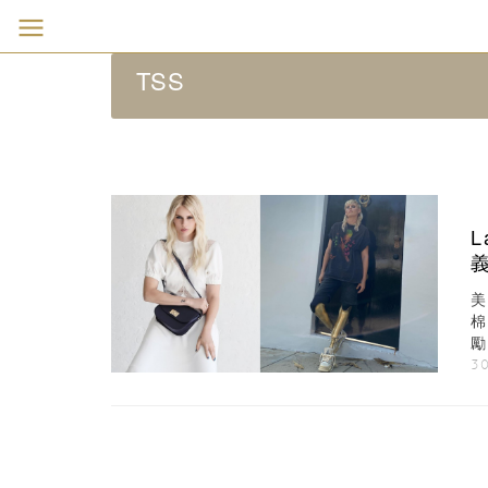
TSS
L
美
勵
3