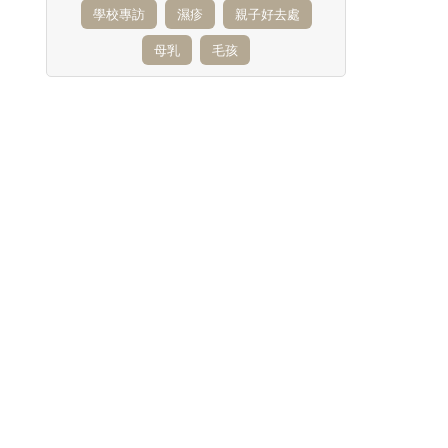
學校專訪
濕疹
親子好去處
母乳
毛孩