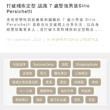
打破殘疾定型 認識 7 歲堅強男孩Sirio
Persichetti
患有痙攣性四肢癱瘓和腦癱的 7 歲小男孩 Sirio
Persichetti 喜歡在社交媒體上分享生活，以自身
經歷鼓勵更多人，並打破大眾對殘疾的定型觀念，一
起來看看他的故事吧！樂天性格 ...
In
INSPIRATION & LIFESTYLE
11th December, 2020 ｜
兒童桌球
SummerCamp
加固
ShoppingGuide
走佬袋
育兒
醫生專訪
人物專訪
香港父母首選品牌
產後
產前
幼稚園
孕婦
小一入學
國際學校
海外升學
IB放榜
學校專訪
濕疹
親子好去處
母乳
毛孩