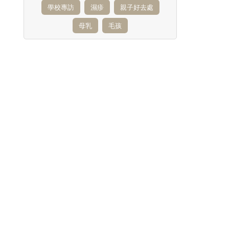
學校專訪
濕疹
親子好去處
母乳
毛孩