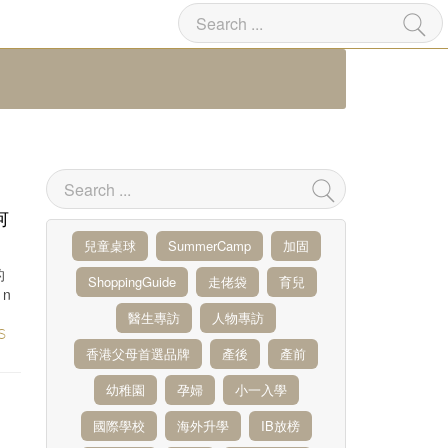
何
兒童桌球
SummerCamp
加固
的
ShoppingGuide
走佬袋
育兒
n
醫生專訪
人物專訪
S
香港父母首選品牌
產後
產前
幼稚園
孕婦
小一入學
國際學校
海外升學
IB放榜