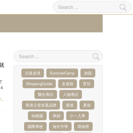
就
兒童桌球
SummerCamp
加固
空
ShoppingGuide
走佬袋
育兒
4
醫生專訪
人物專訪
LE
/
綜合
/
教育
香港父母首選品牌
產後
產前
幼稚園
孕婦
小一入學
國際學校
海外升學
IB放榜