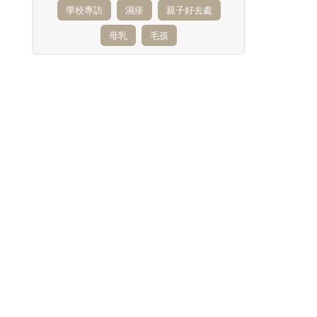
學校專訪
濕疹
親子好去處
母乳
毛孩