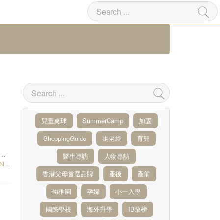
兒童桌球
SummerCamp
加固
王
ShoppingGuide
走佬袋
育兒
醫生專訪
人物專訪
ES
香港父母首選品牌
產後
產前
幼稚園
孕婦
小一入學
國際學校
海外升學
IB放榜