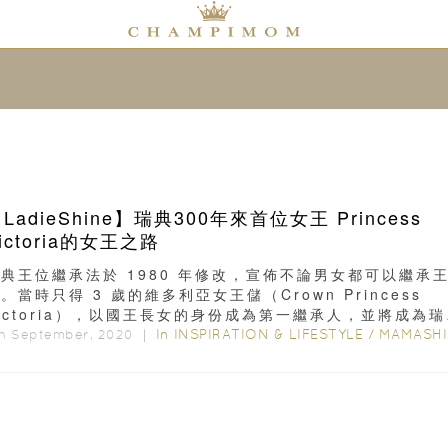
LadieShine】瑞典300年來首位女王 Princess
ictoria的女王之路
典王位繼承法於 1980 年修改，宣佈不論男女都可以繼承
。當時只得 3 歲的維多利亞女王儲（Crown Princess
ictoria），以國王長女的身份成為第一繼承人，並將成為瑞
...
In
INSPIRATION & LIFESTYLE
/
MAMASHIN
th September, 2020 ｜