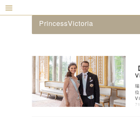
PrincessVictoria
【
V
瑞
位
V
典
7