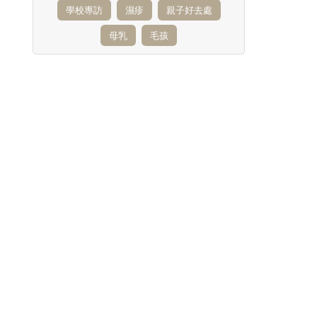
學校專訪
濕疹
親子好去處
母乳
毛孩